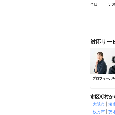
川上村
上北
全日
5
:
【
福井県
】
おおい町
高
【
和歌山県
橋本市
九度
海南市
有田
対応サー
田辺市
御坊
【
京都府
】
精華町
八幡
木津川市
亀
南丹市
京丹
プロフィール
【
三重県
】
名張市
伊賀
市区町村か
菰野町
尾鷲
【
兵庫県
】
|
大阪市
|
堺
尼崎市
伊丹
|
枚方市
|
茨