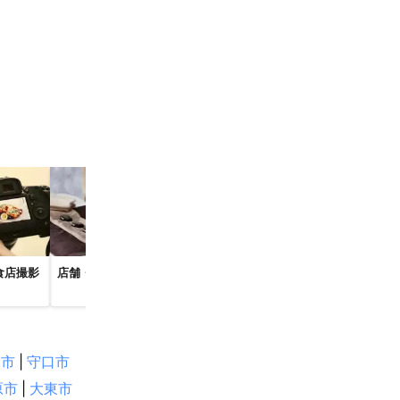
美野町
北山村
市
南山城村
食店撮影
店舗・施設の出張撮影
宣材・オーデ
ハーフバースデー・赤ち
写真撮影
ゃん写真の出張撮影
多気町
塚市
|
守口市
田市
原市
|
大東市