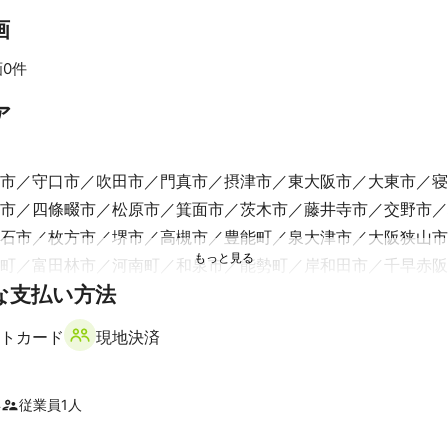
画
体は普段の仕事では無いのですが、

飼っていたこともあり

供できる自信があります。

0件
すべて見る
スタジオも併設していますので様々なご要望に対応できます。

ア
をよくお聞きし、ご納得いただけるまで打ち合わせをさせていただきま
ください。

市
守口市
吹田市
門真市
摂津市
東大阪市
大東市
寝
市
四條畷市
松原市
箕面市
茨木市
藤井寺市
交野市
績
石市
枚方市
堺市
高槻市
豊能町
泉大津市
大阪狭山市
高校野球のポスター撮影

町
富田林市
河南町
和泉市
能勢町
岸和田市
千早赤阪
な支払い方法
貝塚市
熊取町
泉佐野市
田尻町
泉南市
阪南市
岬町
誌など幅広く活動しています
ント
トカード
現地決済
市
三郷町
王寺町
斑鳩町
香芝市
上牧町
河合町
安堵
です。

津に持っていますので色々なご要望にお応えすることができます。
奈良市
川西町
広陵町
三宅町
葛城市
大和高田市
田原
市
御所市
明日香村
高取町
桜井市
大淀町
山添村
宇
年
従業員
1
人
町
黒滝村
五條市
東吉野村
曽爾村
天川村
野迫川村