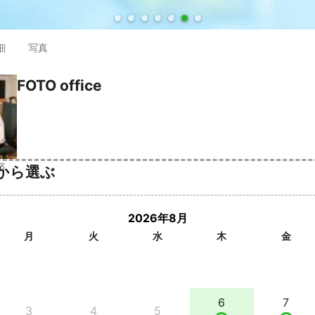
●
●
●
●
●
●
●
細
写真
FOTO office
済
から選ぶ
2026年8月
月
火
水
木
金
6
7
3
4
5