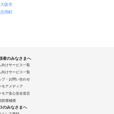
淡路市
東大阪市
河町
忠岡町
八幡市
頼者のみなさまへ
人向けサービス一覧
人向けサービス一覧
ルプ・お問い合わせ
ツモアメディア
ツモア安心安全宣言
害賠償補償
ロのみなさまへ
ロとして登録