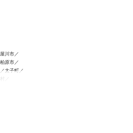
す。

屋川市
柏原市
太子町
村
町
本町
陀市
御杖村