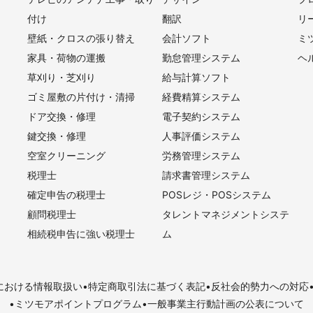
付け
翻訳
リ
壁紙・クロスの張り替え
会計ソフト
ミ
家具・荷物の運搬
勤怠管理システム
ヘ
草刈り・芝刈り
給与計算ソフト
ゴミ屋敷の片付け・清掃
経費精算システム
ドア交換・修理
電子契約システム
鍵交換・修理
人事評価システム
空室クリーニング
労務管理システム
税理士
請求書管理システム
確定申告の税理士
POSレジ・POSシステム
顧問税理士
タレントマネジメントシステ
相続税申告に強い税理士
ム
における情報取扱い
特定商取引法に基づく表記
反社会的勢力への対応
ミツモアポイントプログラム
一般事業主行動計画の公表について