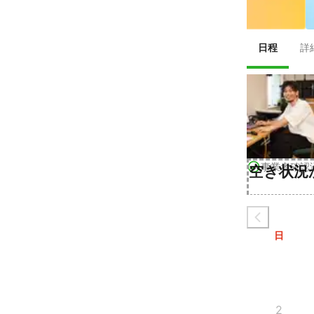
日程
詳
事業者確認
空き状況
日
2