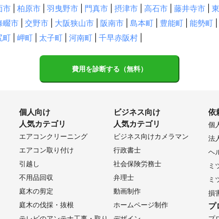
篠山市
明石市
加東市
小野市
稲美町
西脇市
播磨町
面市
|
柏原市
|
羽曳野市
|
門真市
|
摂津市
|
高石市
|
藤井寺市
|
西市
丹波市
高砂市
多可町
洲本市
市川町
福崎町
神
條畷市
|
交野市
|
大阪狭山市
|
阪南市
|
島本町
|
豊能町
|
能勢町
|
町
南あわじ市
朝来市
たつの市
相生市
宍粟市
尻町
|
岬町
|
太子町
|
河南町
|
千早赤阪村
|
市
大津市
守山市
湖南市
野洲市
甲賀市
竜王町
近江
費用を診断する（無料）
江市
高島市
豊郷町
愛荘町
甲良町
彦根市
多賀町
個人向け
ビジネス向け
依
人気カテゴリ
人気カテゴリ
個
エアコンクリーニング
ビジネス向けカメラマン
法
エアコン取り付け
行政書士
ヘ
引越し
社会保険労務士
ミ
不用品回収
弁理士
ミ
庭木の剪定
動画制作
損
庭木の伐採・抜根
ホームページ制作
プ
テレビのアンテナ工事・取り
デザイン
プ