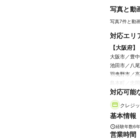
写真と動
ペットの撮影自
私自身が昔犬を
最高の写真を提
写真7件と動画
中津の事務所に
対応エリ
お客様のご意向
【
大阪府
】
お気軽にご相談
大阪市
豊中
池田市
八尾
これまでの実
羽曳野市
高
朝日新聞主催の
島本町
忠岡
MIZUNO

対応可能
HUMMEL

河内長野市
大学案内、雑
【
奈良県
】
アピールポイ
クレジッ
平群町
生駒
人物撮影が得意
基本情報
スタジオも中
大和郡山市
橿原市
天理
経験年数
6
営業時間
吉野町
下市