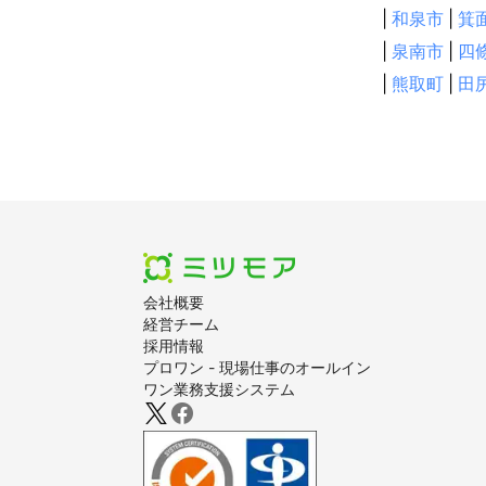
三木市
丹波
|
和泉市
|
箕
加古川市
加
|
泉南市
|
四
姫路市
太子
|
熊取町
|
田
【
滋賀県
】
草津市
栗東
日野町
東近
会社概要
経営チーム
採用情報
プロワン - 現場仕事のオールイン
ワン業務支援システム