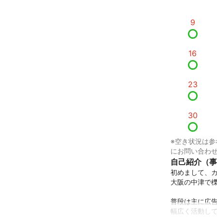
9
16
23
30
※空き状況は参
にお問い合わ
自己紹介（事
初めまして、カ
大阪の中津で櫟
普段は主に広告
幅広く活動して