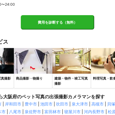
山村
十津川村
下北山村
00〜
24
:00
浜町
小浜市
若狭町
費用を診断する（無料）
】
山町
紀の川市
岩出市
かつらぎ町
高野町
和歌山市
紀
川町
有田市
湯浅町
広川町
日高川町
由良町
日高町
ビス
市
美浜町
印南町
市
京田辺市
大山崎町
長岡京市
城陽市
久御山町
向日
岡市
井手町
宇治市
宇治田原町
京都市
笠置町
和束町
波町
綾部市
福知山市
舞鶴市
与謝野町
宮津市
写真撮影
商品撮影・物撮り
建築・物件・竣工写真
料理写真・飲
撮影
市
津市
松阪市
亀山市
大台町
紀北町
大紀町
鈴鹿市
ら大阪府のペット写真の出張撮影カメラマンを探す
市
市
|
岸和田市
|
豊中市
|
池田市
|
吹田市
|
泉大津市
|
高槻市
|
貝
市
芦屋市
西宮市
川西市
宝塚市
神戸市
猪名川町
三
木市
|
八尾市
|
泉佐野市
|
富田林市
|
寝屋川市
|
河内長野市
|
松