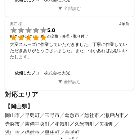
奥江
様
4年前

5.0

IHクッキングヒーターの交換・修理・取り付け
大変スムーズに作業していただきました。丁寧に作業してい
ただきありがとうございました。また、何かあればお願いい
たします。
株式会社大光
依頼したプロ
対応エリア
【
岡山県
】
岡山市
早島町
玉野市
倉敷市
総社市
瀬戸内市
赤磐市
吉備中央町
和気町
久米南町
矢掛町
浅口市
備前市
里庄町
美咲町