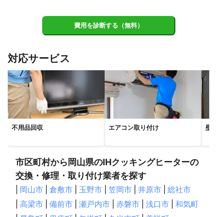
費用を診断する（無料）
対応サービス
不用品回収
エアコン取り付け
壁
市区町村から岡山県のIHクッキングヒーターの
交換・修理・取り付け業者を探す
|
岡山市
|
倉敷市
|
玉野市
|
笠岡市
|
井原市
|
総社市
|
高梁市
|
備前市
|
瀬戸内市
|
赤磐市
|
浅口市
|
和気町