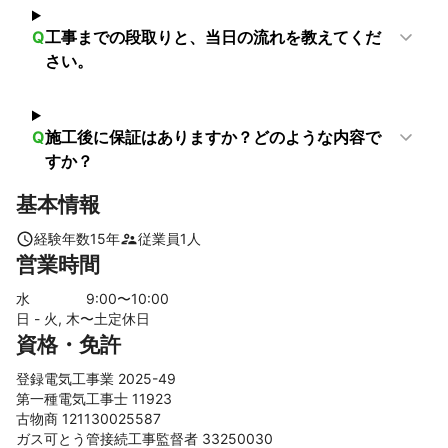
Q
工事までの段取りと、当日の流れを教えてくだ
さい。
Q
施工後に保証はありますか？どのような内容で
すか？
基本情報
経験年数
15
年
従業員
1
人
営業時間
水
9
:00〜
10
:00
日 - 火, 木〜土
定休日
資格・免許
登録電気工事業 2025-49
第一種電気工事士 11923
古物商 121130025587
ガス可とう管接続工事監督者 33250030