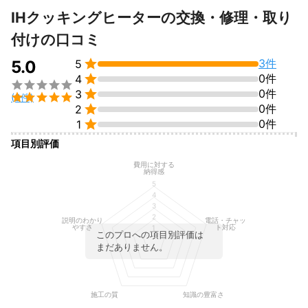
IHクッキングヒーターの交換・修理・取り
付けの口コミ

3件
5.0
5

0件
4


0件
3

(3件)

0件
2

0件
1
項目別評価
費用に対する
納得感
5
4
3
2
説明のわかり
電話・チャッ
やすさ
ト対応
1
このプロへの項目別評価は
まだありません。
施工の質
知識の豊富さ