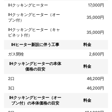
大手防犯設備会社にて職人経験

IHクッキングヒーター
17,000円
太陽光発電・蓄電池システムの全般工事

IHクッキングヒーター（オー
高圧・低圧引込工事

35,000円
動力盤・低圧盤の交換

ブン付）
防犯カメラ設置工事

IHクッキングヒーター（キャ
LAN工事

35,000円
電話工事

ビネット付）
防犯設備工事全般

IHヒーター新設に伴う工事
料金
電気設備の施工管理

など、電気・通信・防犯工事全般の施工・管理・点検業務
ガス閉栓
2,600円
アピールポイント
◎営業時間外もご要望お聞きします◎経験と知識を活かして精一
IHクッキングヒーターの本体
杯作業いたします。
料金
価格の目安
2口
46,200円
3口
46,200円
IHクッキングヒーター（オー
料金
ブン付）の本体価格の目安