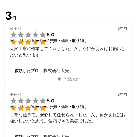
3
件
紫庵
様
3年前

5.0

IHクッキングヒーターの交換・修理・取り付け
大変丁寧に作業してくれました。又、なにかあればお願いし
たいと思います。
株式会社大光
依頼したプロ
中井
様
3年前

5.0

IHクッキングヒーターの交換・修理・取り付け
丁寧な仕事で、安心して任せられました。又、何かあればお
願いしたいと思う。信頼できる業者でした。
株式会社大光
依頼したプロ