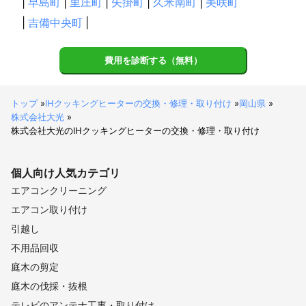
|
早島町
|
里庄町
|
矢掛町
|
久米南町
|
美咲町
|
吉備中央町
|
費用を診断する（無料）
トップ
»
IHクッキングヒーターの交換・修理・取り付け
»
岡山県
»
株式会社大光
»
株式会社大光のIHクッキングヒーターの交換・修理・取り付け
個人向け
人気カテゴリ
エアコンクリーニング
エアコン取り付け
引越し
不用品回収
庭木の剪定
庭木の伐採・抜根
テレビのアンテナ工事・取り付け