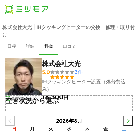
株式会社大光 | IHクッキングヒーターの交換・修理・取り付
け
日程
詳細
料金
口コミ
株式会社大光
3
件
5.0


IHクッキングヒーター設置（処分費込
み）
18,300
円
事業者確認済
空き状況から選ぶ
2026年8月
日
月
火
水
木
金
土