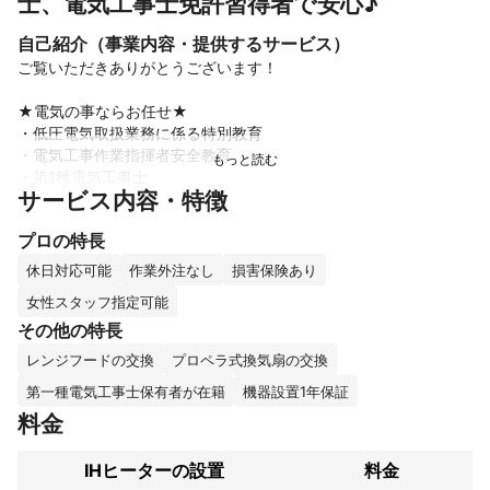
士、電気工事士免許習得者で安心♪
自己紹介（事業内容・提供するサービス）
ご覧いただきありがとうございます！

★電気の事ならお任せ★

・低圧電気取扱業務に係る特別教育

・電気工事作業指揮者安全教育

・第1種電気工事士

サービス内容・特徴
・電気工事施工管理技士

上記有資格者が実際にお伺い、工事を行います！

プロの特長
★女性の方へ、男性のみの訪問が不安な方は、土日のみ妻同伴で
お伺いすることも可能です！

休日対応可能
作業外注なし
損害保険あり
女性スタッフ指定可能
その他の特長
◇大手での業務経験も豊富です！

◇岡山市南区からお伺いします。

レンジフードの交換
プロペラ式換気扇の交換
第一種電気工事士保有者が在籍
機器設置1年保証
ご依頼お待ちしております！
料金
これまでの実績
IHヒーターの設置
料金
大手サブコンの現場監督で施工管理
