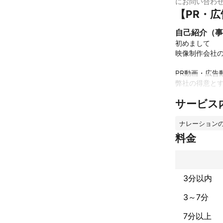
にお問い合わ
【PR・
自己紹介（事
初めまして

映像制作会社のK
PR動画・広告
弊社の得意とす
サービス
リーズナブルな
高クオリティは
上場企業からス
ナレーション
料金
ご希望の映像ク
まずはお話しを
3分以内
ご検討の程、
3～7分
7分以上