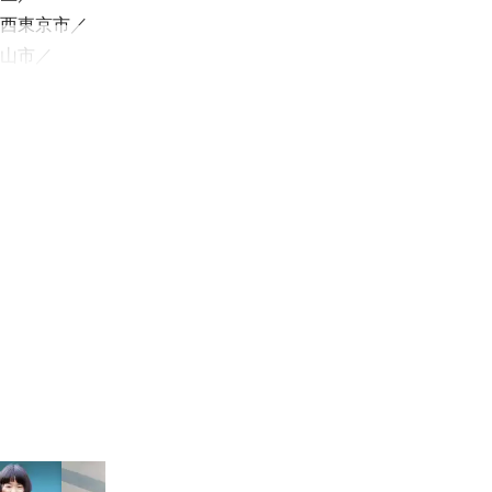
西東京市
山市
瑞穂町
柏市
西市
志木市
野市
戸町
喜市
町
五霞町