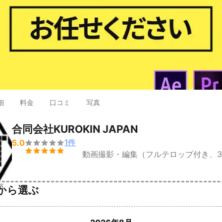
細
料金
口コミ
写真
合同会社KUROKIN JAPAN
1
件
5.0


動画撮影・編集（フルテロップ付き、
済
から選ぶ