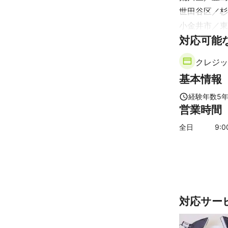
世田谷区
杉
小金井市
東
対応可能
国立市
多摩
福生市
羽村
クレジッ
【
千葉県
】
基本情報
浦安市
市川
八千代市
我
経験年数
5
営業時間
佐倉市
栄町
【
埼玉県
】
全日
9
:
八潮市
川口
越谷市
吉川
春日部市
上
白岡市
桶川
【
茨城県
】
対応サー
守谷市
取手
【
神奈川県