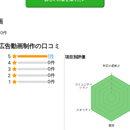
画
0件
・広告動画制作の口コミ

1件
5
項目別評価

0件
4
対応の柔軟さ

0件
3
5

0件
2
4

0件
1
3
コミュニケー
ション
2
1
クオリティ
費用