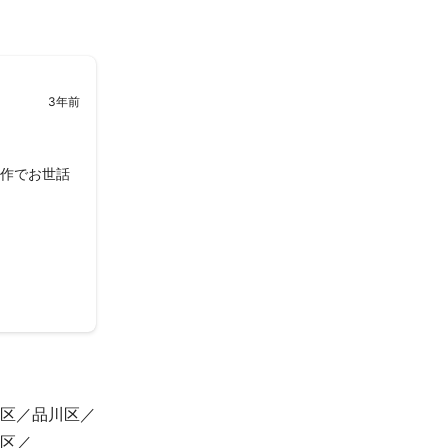
3年前
制作でお世話
区
品川区
区