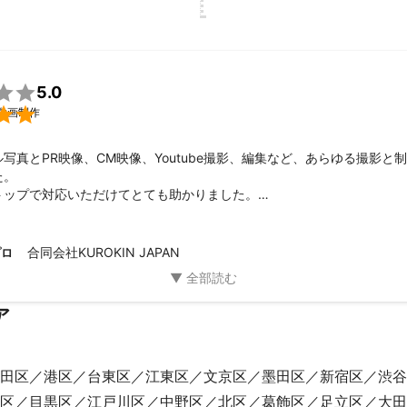

5.0

動画制作
写真とPR映像、CM映像、Youtube撮影、編集など、あらゆる撮影と
。

トップで対応いただけてとても助かりました。

品まで全てがスピーディにクオリティが高く大変満足しました。

お願いしたいと思います。
合同会社KUROKIN JAPAN
プロ
ア
田区
港区
台東区
江東区
文京区
墨田区
新宿区
渋谷
区
目黒区
江戸川区
中野区
北区
葛飾区
足立区
大田