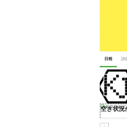
日程
詳
事業者確認
空き状況