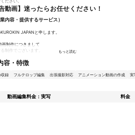
せください。
広告動画】迷ったらお任せください！
業内容・提供するサービス）
UROKIN JAPANと申します。

動画制作につきまして

る制作でございます。

内容・特徴
価格帯で

もちろん、素早い納品でご好評いただき

タートアップまで制作実績があります。

の収録
フルテロップ編集
出張撮影対応
アニメーション動画の作成
実
オリティに沿って、お見積りを致しますので

お伺いできればと思います。

動画編集料金：実写
料金
何卒よろしくお願い致します。