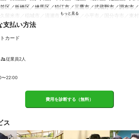
並区
板橋区
練馬区
狛江市
三鷹市
武蔵野市
調布市
久留米市
稲城市
清瀬市
府中市
小平市
国分寺市
東村
な支払い方法
市
東大和市
日野市
立川市
武蔵村山市
町田市
昭島市
市
八王子市
あきる野市
トカード
市
松戸市
船橋市
鎌ケ谷市
習志野市
流山市
白井市
孫子市
千葉市
袖ケ浦市
四街道市
木更津市
野田市
印
年
従業員
2
人
市原市
酒々井町
富津市
長柄町
八街市
君津市
00〜
22
:00
市
蕨市
草加市
和光市
戸田市
三郷市
朝霞市
新座市
市
富士見市
三芳町
さいたま市
松伏町
所沢市
ふじみ
費用を診断する（無料）
尾市
川越市
狭山市
蓮田市
伊奈町
宮代町
入間市
杉
市
川島町
幸手市
北本市
鶴ヶ島市
日高市
坂戸市
久
ビス
市
利根町
つくばみらい市
坂東市
常総市
龍ケ崎市
境
】