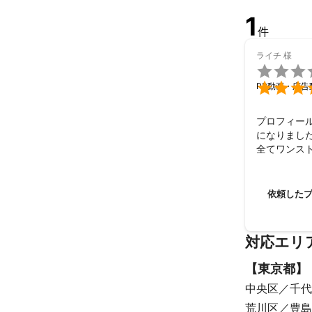
1
件
ライチ
様


PR動画・広告
プロフィール
になりました
全てワンス
相談から納
また絶対に
依頼した
対応エリ
【
東京都
】
中央区
千代
荒川区
豊島