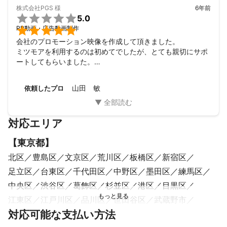
株式会社PGS
様
6年前

5.0

PR動画・広告動画制作
会社のプロモーション映像を作成して頂きました。

ミツモアを利用するのは初めてでしたが、とても親切にサポ
ートしてもらいました。

ざっくりしたイメージしかまとまっていなくて、うまくお伝
え出来なかったのですが想像以上の出来で仕上げて頂きまし
山田 敏
依頼したプロ
た。

細かい手直しも対応して頂き、納品までがとてもスムーズに
終わる事が出来ました。

対応エリア
また来月初め頃にお願いする予定です。

宜しくお願いします。
【
東京都
】
北区
豊島区
文京区
荒川区
板橋区
新宿区
足立区
台東区
千代田区
中野区
墨田区
練馬区
中央区
渋谷区
葛飾区
杉並区
港区
目黒区
江東区
江戸川区
品川区
世田谷区
武蔵野市
対応可能な支払い方法
西東京市
三鷹市
清瀬市
調布市
狛江市