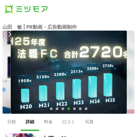
山田 敏 | PR動画・広告動画制作
●
●
●
●
●
●
●
日程
詳細
料金
口コミ
写真