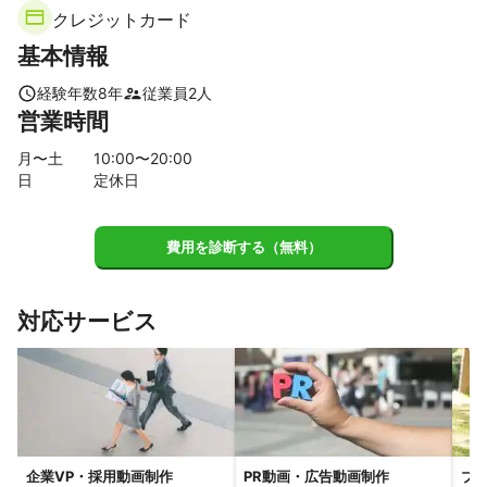
東久留米市
小金井市
大田区
東村山市
小平市
クレジットカード
府中市
国分寺市
稲城市
国立市
東大和市
多摩市
基本情報
立川市
武蔵村山市
日野市
昭島市
瑞穂町
福生市
羽村市
町田市
八王子市
あきる野市
青梅市
経験年数
8
年
従業員
2
人
営業時間
日の出町
【
千葉県
】
月〜土
10
:00〜
20
:00
日
定休日
市川市
松戸市
浦安市
流山市
鎌ケ谷市
船橋市
柏市
習志野市
白井市
野田市
我孫子市
八千代市
印西市
四街道市
千葉市
佐倉市
栄町
袖ケ浦市
費用を診断する（無料）
木更津市
酒々井町
【
埼玉県
】
対応サービス
蕨市
川口市
戸田市
和光市
草加市
八潮市
朝霞市
三郷市
新座市
志木市
越谷市
さいたま市
吉川市
富士見市
三芳町
松伏町
ふじみ野市
所沢市
春日部市
上尾市
蓮田市
川越市
伊奈町
宮代町
白岡市
狭山市
杉戸町
桶川市
入間市
企業VP・採用動画制作
PR動画・広告動画制作
プ