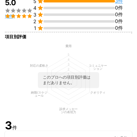

3件
5.0
5

0件
4


0件
3

(3件)

0件
2

0件
1
項目別評価
費用
5
4
3
対応の柔軟さ
コミュニケー
ション
2
1
このプロへの項目別評価は
まだありません。
納期/スケジ
クオリティ
ュール
訴求メッセー
ジの表現力
3
件