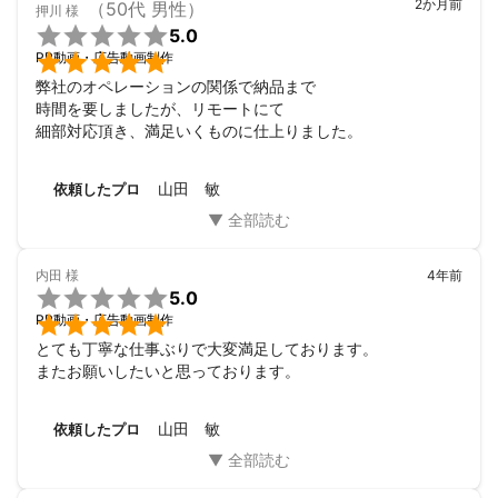
2か月前
（50代 男性）
押川
様

5.0

PR動画・広告動画制作
弊社のオペレーションの関係で納品まで

時間を要しましたが、リモートにて

細部対応頂き、満足いくものに仕上りました。
山田 敏
依頼したプロ
内田
様
4年前

5.0

PR動画・広告動画制作
とても丁寧な仕事ぶりで大変満足しております。

またお願いしたいと思っております。
山田 敏
依頼したプロ