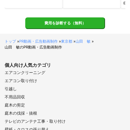
川島町
北本市
幸手市
鶴ヶ島市
久喜市
坂戸市
ロ
日高市
吉見町
鴻巣市
毛呂山町
鳩山町
東松山市
加須市
飯能市
越生町
滑川町
行田市
羽生市
費用を診断する（無料）
【
茨城県
】
守谷市
取手市
坂東市
つくばみらい市
五霞町
常総市
境町
利根町
龍ケ崎市
古河市
牛久市
トップ
»
PR動画・広告動画制作
»
東京都
»
山田 敏
»
山田 敏のPR動画・広告動画制作
つくば市
八千代町
【
神奈川県
】
個人向け
人気カテゴリ
川崎市
横浜市
大和市
座間市
綾瀬市
海老名市
エアコンクリーニング
愛川町
相模原市
エアコン取り付け
引越し
不用品回収
庭木の剪定
庭木の伐採・抜根
テレビのアンテナ工事・取り付け
壁紙・クロスの張り替え