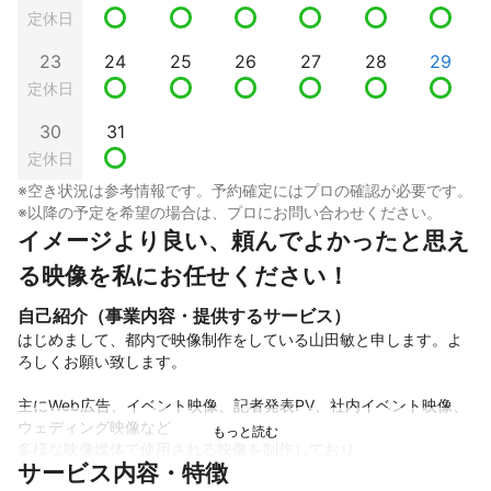
定休日
23
24
25
26
27
28
29
定休日
30
31
定休日
※空き状況は参考情報です。予約確定にはプロの確認が必要です。
※以降の予定を希望の場合は、プロにお問い合わせください。
イメージより良い、頼んでよかったと思え
る映像を私にお任せください！
自己紹介（事業内容・提供するサービス）
はじめまして、都内で映像制作をしている山田敏と申します。よ
ろしくお願い致します。

主にWeb広告、イベント映像、記者発表PV、社内イベント映像、
ウェディング映像など

多様な映像媒体で使用される映像を制作しており

サービス内容・特徴
あらゆるシチュエーションごとのPR方法、演出プランのご相談や