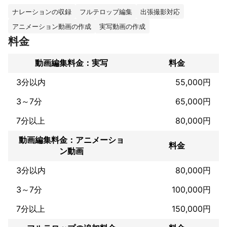
求められることが多いため

それらの経験からご要望に添える、提案できる映像制作をしてお
ナレーションの収録
フルテロップ編集
出張撮影対応
ります。

アニメーション動画の作成
実写動画の作成
より良いものを作り喜び、そして感動を生み出す映像制作のご協
料金
力をさせていただけるよう

対応させていただきます。
動画編集料金：実写
料金
3分以内
55,000円
3～7分
65,000円
7分以上
80,000円
動画編集料金：アニメーショ
料金
ン動画
3分以内
80,000円
3～7分
100,000円
7分以上
150,000円