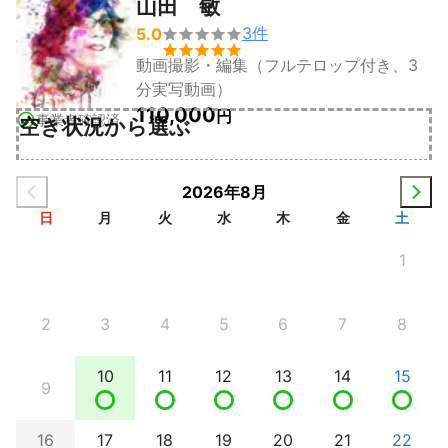
山田 敏
3
件
5.0


動画撮影・編集（フルテロップ付き、3
分実写動画）
110,000
円
事業者確認済
空き状況から選ぶ
2026年8月
日
月
火
水
木
金
土
1
2
3
4
5
6
7
8
10
11
12
13
14
15
9
16
17
18
19
20
21
22