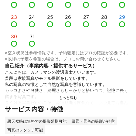
23
24
25
26
27
28
29
30
31
※空き状況は参考情報です。予約確定にはプロの確認が必要です。
※以降の予定を希望の場合は、プロにお問い合わせください。
自己紹介（事業内容・提供するサービス）
こんにちは、カメラマンの渡辺康太といいます。

普段は家族写真やモデル撮影をしています。

私の写真の特徴として自然な写真を意識しています。

カッコよさや可愛さ、綺麗さもしっかりと拾いつつ、記憶に長く
留まる写真です。

長く残る写真だからこそ、流行り廃り関係なく、いつ見ても喜ん
サービス内容・特徴
でもらえる写真を提供いたします！

数年後に見返して「この時○○だったね」と話せる写真を目指し
ています。

悪天候時は無料での撮影延期可能
風景・景色の撮影が得意
よろしくお願いいたします！
写真のレタッチ可能
これまでの実績