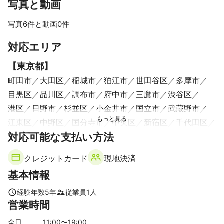
写真と動画
スタジオカメラマン勤務3年

フリーランス2年目

写真6件と動画0件
MV制作（ランティス様、サンミュージック様所属アーティスト）
アピールポイント
すべて見る
対応エリア
自然体を意識した撮影が得意です。

普段緊張したり、人見知りな方でもお話ししつつ撮影できます。
【
東京都
】
町田市
大田区
稲城市
狛江市
世田谷区
多摩市
目黒区
品川区
調布市
府中市
三鷹市
渋谷区
港区
日野市
杉並区
小金井市
国立市
武蔵野市
江東区
中野区
国分寺市
中央区
新宿区
千代田区
対応可能な支払い方法
小平市
西東京市
八王子市
立川市
昭島市
練馬区
文京区
豊島区
東久留米市
台東区
東村山市
クレジットカード
現地決済
東大和市
墨田区
板橋区
福生市
武蔵村山市
基本情報
荒川区
清瀬市
江戸川区
北区
瑞穂町
羽村市
足立区
葛飾区
あきる野市
経験年数
5
年
従業員
1
人
営業時間
【
神奈川県
】
鎌倉市
横浜市
藤沢市
逗子市
大和市
綾瀬市
全日
11
:00〜
19
:00