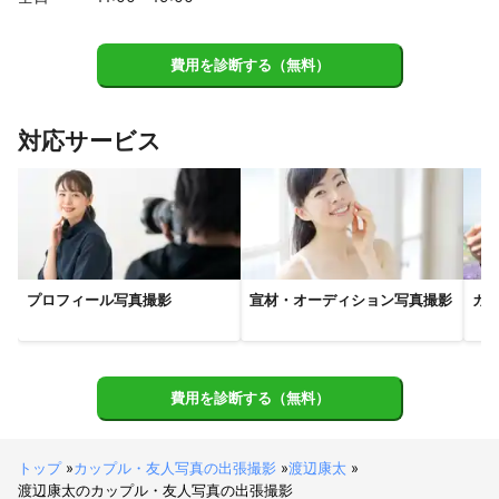
葉山町
海老名市
茅ヶ崎市
寒川町
座間市
横須賀市
川崎市
平塚市
伊勢原市
厚木市
大磯町
費用を診断する（無料）
三浦市
愛川町
二宮町
秦野市
清川村
中井町
相模原市
大井町
松田町
小田原市
開成町
対応サービス
南足柄市
真鶴町
山北町
プロフィール写真撮影
宣材・オーディション写真撮影
カ
費用を診断する（無料）
トップ
»
カップル・友人写真の出張撮影
»
渡辺康太
»
渡辺康太のカップル・友人写真の出張撮影