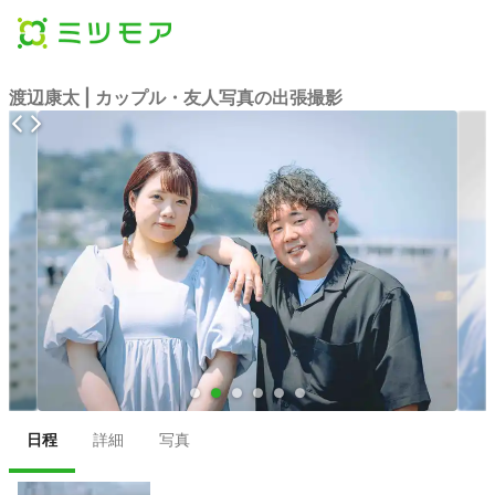
渡辺康太 | カップル・友人写真の出張撮影
●
●
●
●
●
●
日程
詳細
写真