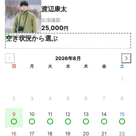
渡辺康太
出張撮影
25,000
円
事業者確認済
空き状況から選ぶ
2026年8月
日
月
火
水
木
金
土
1
2
3
4
5
6
7
8
9
10
11
12
13
14
15
16
17
18
19
20
21
22