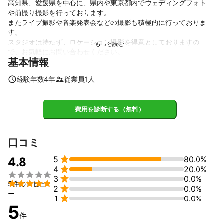
高知県、愛媛県を中心に、県内や東京都内でウェディングフォト
や前撮り撮影を行っております。

またライブ撮影や音楽発表会などの撮影も積極的に行っておりま
す。

スタジオは持たず、ロケーション撮影を得意としておりますの
で、お気軽にお問い合わせください。
基本情報
アピールポイント
ロケーション撮影を得意としております。ご希望のロケーション
経験年数
4
年
従業員
1
人
で綺麗に撮影させていただきます。
費用を診断する（無料）
口コミ

5
80.0%
4.8

4
20.0%


3
0.0%

5件のレビュ

2
0.0%
ー

1
0.0%
5
件