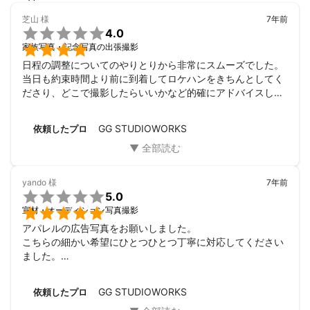
芝山
様
7年前

4.0

家族写真・記念写真の出張撮影
日程の調整についてのやりとりから非常にスムーズでした。
当日も約束時間より前に到着してロケハンをきちんとしてく
ださり、どこで撮影したらいいかなど的確にアドバイスして
くださりました。こちらの要望にも柔軟にご対応頂けまし
た。

GG STUDIOWORKS
依頼したプロ
依頼した背景は、家族写真を旅行の記念にお願いしました。
四国への旅行は初めてで、ネットでカメラマンを探していた
ところ、ミツモアで条件の合う方が見つかりました。 

選んだ決め手は、良心的な価格とスムーズに予定調整をして
yando
様
7年前
くださり、事前のメッセージやりとりもスムーズだったので

5.0
決定しました。

宣材・オーディション写真撮影
アパレルの広告写真をお願いしました。

こちらの細かい希望にひとつひとつ丁寧に対応してください
ました。

技術も確かで、商品の良さを引き立たせる美しい写真を撮っ
てもらえてとても満足です！

GG STUDIOWORKS
依頼したプロ
お人柄も良いのでまたお願いしたいと思います。