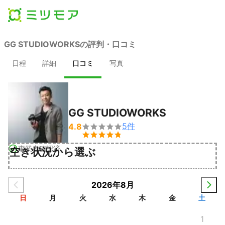
GG STUDIOWORKSの評判・口コミ
日程
詳細
口コミ
写真
GG STUDIOWORKS
5
件
4.8


事業者確認済
空き状況から選ぶ
2026年8月
日
月
火
水
木
金
土
1