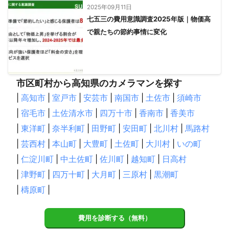
2025年09月11日
七五三の費用意識調査2025年版｜物価高
で親たちの節約事情に変化
市区町村から高知県のカメラマンを探す
|
高知市
|
室戸市
|
安芸市
|
南国市
|
土佐市
|
須崎市
|
宿毛市
|
土佐清水市
|
四万十市
|
香南市
|
香美市
|
東洋町
|
奈半利町
|
田野町
|
安田町
|
北川村
|
馬路村
|
芸西村
|
本山町
|
大豊町
|
土佐町
|
大川村
|
いの町
|
仁淀川町
|
中土佐町
|
佐川町
|
越知町
|
日高村
|
津野町
|
四万十町
|
大月町
|
三原村
|
黒潮町
|
檮原町
|
費用を診断する（無料）