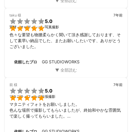
taku
様
7年前

5.0

宣材・オーディション写真撮影
色々な要望も物腰柔らかく聞いて頂き感謝しております、そ
して素早い納品でした、またお願いしたいです、ありがとう
ございました。
GG STUDIOWORKS
依頼したプロ
前
様
7年前

5.0

マタニティフォトの出張撮影
マタニティフォトをお願いしました。

色んな場所で撮影してもらいましたが、終始和やかな雰囲気
で楽しく撮ってもらいました。

とてもいい記念になりました。
GG STUDIOWORKS
依頼したプロ