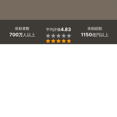
依頼者数
依頼総額
4.83
平均評価
700
1150
万
人以上
億円以上


最大５件
2分で依頼
見積が届く
プロを選ぶ
火災保険による住まいの保険修理について
の基礎知識
火災保険は、災害や事故による住まいの被害を補償して
くれる重要な制度です。
本記事では、火災保険で補償される範囲や対象外の損