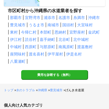
市区町村から沖縄県の水道業者を探す
|
那覇市
|
宜野湾市
|
浦添市
|
名護市
|
糸満市
|
沖縄市
|
豊見城市
|
うるま市
|
南城市
|
国頭村
|
大宜味村
|
東村
|
今帰仁村
|
本部町
|
恩納村
|
宜野座村
|
金武町
|
伊江村
|
読谷村
|
嘉手納町
|
北谷町
|
北中城村
|
中城村
|
西原町
|
与那原町
|
南風原町
|
渡嘉敷村
|
座間味村
|
渡名喜村
|
伊平屋村
|
伊是名村
|
八重瀬町
|
費用を診断する（無料）
トップ
»
水のトラブル
»
沖縄県
»
豊見城市
»
げんき水道屋
個人向け
人気カテゴリ