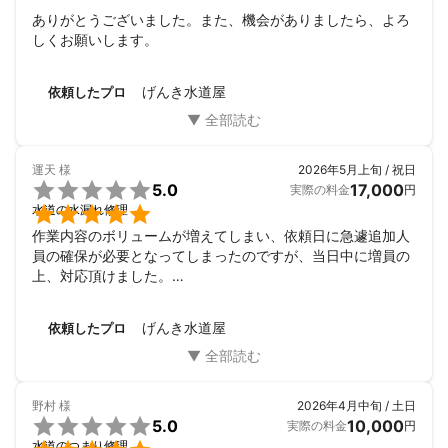
ありがとうございました。また、機会がありましたら、よろ
しくお願いします。
げんき水道屋
依頼したプロ
運天
様
2026年5月上旬 / 祝日

5.0
17,000
実際の料金
円

水道の水漏れ修理
作業内容のボリュームが増えてしまい、依頼日に急遽追加人
員の確保が必要となってしまったのですが、当日中に増員の
上、対応頂けました。

この度はありがとうごさいました。
げんき水道屋
依頼したプロ
野村
様
2026年4月中旬 / 土日

5.0
10,000
実際の料金
円
水道のつまり修理