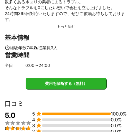
数多くある水回りの業者によるトラブル。

そんなトラブルを0にしたい想いで会社を立ち上げました。

24時間365日対応いたしますので、ぜひご依頼お待ちしておりま
す。
基本情報
経験年数
7
年
従業員
3
人
営業時間
全日
0
:00〜
24
:00
費用を診断する（無料）
口コミ

5
100.0%
5.0

4
0.0%


3
0.0%

6件のレビュ

2
0.0%