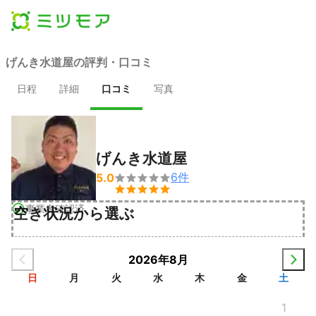
げんき水道屋の評判・口コミ
日程
詳細
口コミ
写真
げんき水道屋
6
件
5.0


事業者確認済
空き状況から選ぶ
2026年8月
日
月
火
水
木
金
土
1