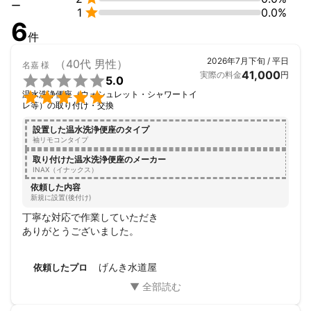
ー

1
0.0%
6
件
2026年7月下旬 / 平日
（40代 男性）
名嘉
様
41,000
実際の料金
円

5.0

温水洗浄便座（ウォシュレット・シャワートイ
レ等）の取り付け・交換
設置した温水洗浄便座のタイプ
袖リモコンタイプ
取り付けた温水洗浄便座のメーカー
INAX（イナックス）
依頼した内容
新規に設置(後付け)
丁寧な対応で作業していただき

ありがとうございました。
げんき水道屋
依頼したプロ