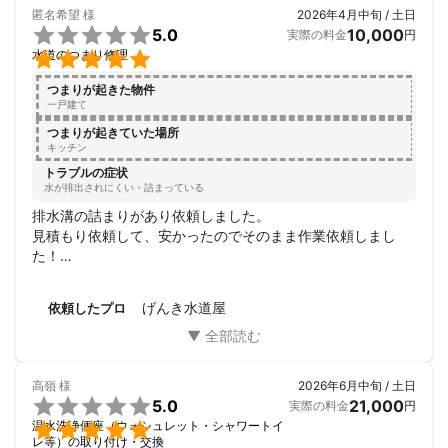
匿名希望
様
2026年4月中旬 / 土日

5.0
10,000
実際の料金
円

水道のつまり修理
つまりが起きた物件
一戸建て
つまりが起きていた場所
キッチン
トラブルの症状
水が排出されにくい・詰まっている
排水溝の詰まりがあり依頼しました。

見積もり依頼して、安かったのでそのまま作業依頼しまし
た！

作業内容、工程について、親切丁寧な対応、作業でした。

また排水状態を動画で確認させてもらい、依頼して良かった
げんき水道屋
依頼したプロ
です！
高嶺
様
2026年6月中旬 / 土日

5.0
21,000
実際の料金
円

温水洗浄便座（ウォシュレット・シャワートイ
レ等）の取り付け・交換