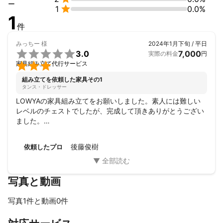
ー

1
0.0%
1
件
みっちー
様
2024年1月下旬 / 平日

3.0
7,000
実際の料金
円

家具組み立て代行サービス
組み立てを依頼した家具その1
タンス・ドレッサー
LOWYAの家具組み立てをお願いしました。素人には難しい
レベルのチェストでしたが、完成して頂きありがとうござい
ました。

パーツ忘れ、微調整、時間延長などがあり、星3とさせて頂
きました。
後藤俊樹
依頼したプロ
写真と動画
写真1件と動画0件