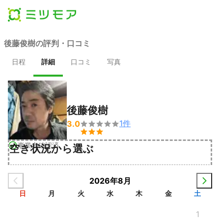
後藤俊樹の評判・口コミ
日程
詳細
口コミ
写真
後藤俊樹
1
件
3.0


事業者確認済
空き状況から選ぶ
2026年8月
日
月
火
水
木
金
土
1