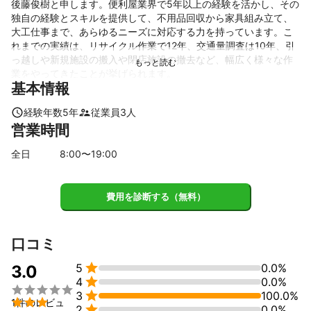
後藤俊樹と申します。便利屋業界で5年以上の経験を活かし、その
独自の経験とスキルを提供して、不用品回収から家具組み立て、
大工仕事まで、あらゆるニーズに対応する力を持っています。こ
れまでの実績は、リサイクル作業で12年、交通量調査は10年、引
っ越しや新規施設の搬入や閉店施設の撤去など、幅広く様々な作
業をやってきたことが挙げられます。

基本情報
私たちはお客様の事を一番に考え、スピーディーにかつ的確に作
経験年数
5
年
従業員
3
人
業を行います。どんな小さなことでもお気軽にお声かけいただけ
営業時間
れば、お手伝いできます。また、いろんな業者や人々との結びつ
きがありますので、困った時には頼りになるパートナーとなるこ
全日
8
:00〜
19
:00
とでしょう。後藤俊樹という名前で信頼と品質をお約束します。
どうぞよろしくお願いいたします。
これまでの実績
費用を診断する（無料）
リサイクル作業で12年、交通量調査は10年、引っ越しや新規施設
の搬入や閉店施設の撤去などやってきました。

ちょっとした事でもお手伝いできます!!
口コミ
アピールポイント
依頼者の事を一番に考え、巡速にかつ的確に作業致します。


5
0.0%
3.0
いろんな業者やたくさんの人との結びつきがありますので、困っ

4
0.0%
た時などお声かけしてみて下さい!!


3
100.0%

1件のレビュ

2
0.0%