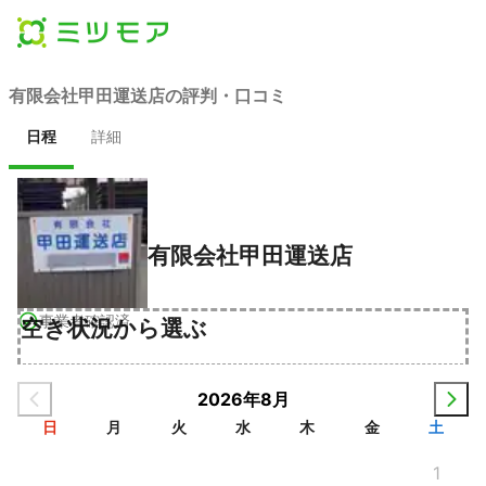
有限会社甲田運送店の評判・口コミ
日程
詳細
有限会社甲田運送店
事業者確認済
空き状況から選ぶ
2026年8月
日
月
火
水
木
金
土
1