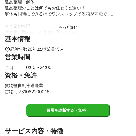
遺品整理・解体

遺品整理のことは何でもお任せください！

解体も同時にできるのでワンストップで依頼が可能です。

空き家の整理

空き家が散らかったままで困っている。

基本情報
使わない不用品が大量にあり、どう対応したらいいのかわからな
い…。

経験年数
26
年
従業員
15
人
片付けのプロが手早く整理整頓します！

営業時間
引っ越し

全日
0
:00〜
24
:00
引っ越し作業と同時に要らなくなった家電や本などを不用品買取
資格・免許
します。

持ち込む手間が省けて梱包作業は楽ちん、引っ越し代金も安く上
貨物軽自動車運送業
がります。

古物商 731082200016
いろんなところで見積もりをした後で弊社にお問い合わせいただ
いても全然問題ありません。

費用を診断する（無料）
リサイクル、出張買取

サービス内容・特徴
企業様やお店、個人の家庭などで不用となったお品物を回収でき