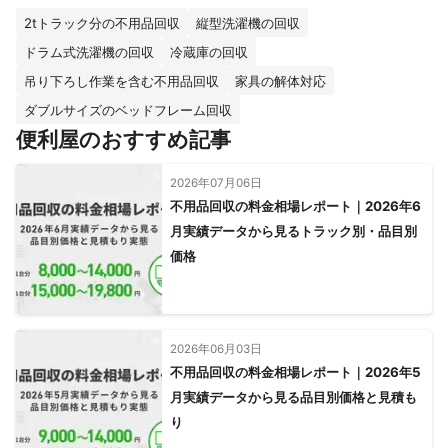
てお金になります。

2tトラック分の不用品回収
縦型洗濯機の回収
お見積もりは無料です。

ドラム式洗濯機の回収
冷蔵庫の回収
これまでの実績
吊り下ろし作業を含む不用品回収
家具の解体対応
お客様の声

ダブルサイズのベッドフレーム回収
●小さい子供がいるので持ち込みが難しく、出張買取をお願いし
便利屋のおすすめ記事
ましたが、出張費も必要なく気軽に依頼ができて良かったです。
（主婦35歳）

2026年07月06日
●平日は時間がなく相談したら、土日や夜間でも対応してくれて
不用品回収の料金相場レポート｜2026年6
助かりました。（会社員26歳）

月実績データから見るトラック別・品目別
価格
●今回は査定額が見合わず不成立になりましたが、とても親切に
無料で見積もりをしてもらえました。次回もここに頼むつもりで
す。（会社員40歳）

●単身赴任が終わり一式処分をお願いしました。自宅に持ち帰る
2026年06月03日
荷物が少なくなってとても簡単に引っ越しが終わりました。（会
不用品回収の料金相場レポート｜2026年5
月実績データから見る品目別価格と見積も
アピールポイント
り
リサイクルと買取を同時にしているので効率が良くお客様にも利