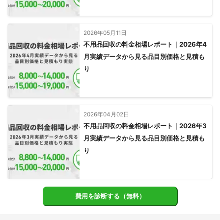
益になることが多い！

荷物運びのプロのスタッフが担当するので安心して大きな荷物を
2026年05月11日
室内で運び出すことが可能！

不用品回収の料金相場レポート｜2026年4
月実績データから見る品目別価格と見積も
引っ越しから不用品の処分や買取、解体から残置物の撤去までワ
ンストップでおこないます！

り
建物の解体・撤去も職人が円滑に進めていきます。
2026年04月02日
不用品回収の料金相場レポート｜2026年3
月実績データから見る品目別価格と見積も
り
費用を診断する（無料）