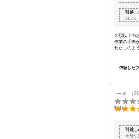
引越し
3LDK
金額以上のお
作業の手際
わたしのよ
作業は想定
結果、立ち
荷物運搬・屋
依頼した
拭き上げや
また、現場
とてもお話し
引っ越しや運
（2
つー
様
わたし、間

ステマじゃ

引越し
引越し
単身引