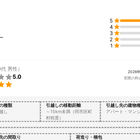
AKAは、技術だけじゃない。

客様に寄り添った

の提案に自信あり。


5
まで


4
価をいただいております。


3
ー

2
し業者の経験を積み、引越経験年数が平均9年のスタッフのため、全員が

1
いスタッフが在籍しているためお客様がご安心いただけます。

KAに引越しを依頼してよかったと思っていただける他社さんにはない楽し
提供させていただきます。
0代 男性）
2026

5.0
実際の料

の種類
引越しの移動距離
引越し先の建物
越し
～15km未満（同市区町
アパート・マン
村程度）
先の間取り
荷造り・梱包