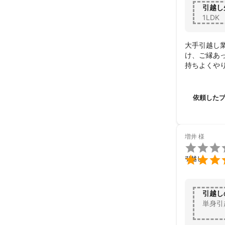
引越し
1LDK
大手引越し
け、ご縁あっ
持ちよくやり
追加でダン
搬入搬出、
食器棚と冷蔵
依頼した
また引越す機
本日は本当にあ
増井
様


引越し
引越し
単身引