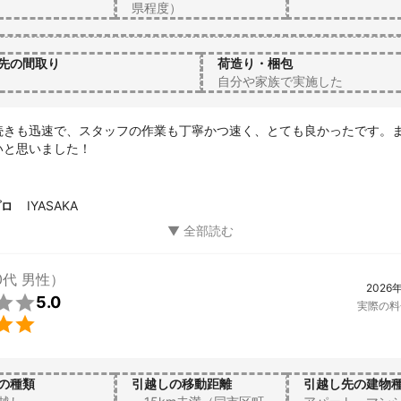
県程度）
先の間取り
荷造り・梱包
自分や家族で実施した
続きも迅速で、スタッフの作業も丁寧かつ速く、とても良かったです。
いと思いました！
IYASAKA
プロ
0代 男性）
2026

5.0
実際の料

の種類
引越しの移動距離
引越し先の建物