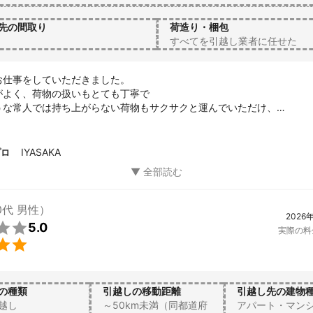
先の間取り
荷造り・梱包
すべてを引越し業者に任せた
仕事をしていただきました。

がよく、荷物の扱いもとても丁寧で

うな常人では持ち上がらない荷物もサクサクと運んでいただけ、

の半分以下の時間で終わられました。

会いが短時間で済んだので、その分早く仕事に戻れ助かりました。

内移動だけでなく、

IYASAKA
プロ
既存物の配置など周辺事項にも気を配ってくださいました。

到着時刻は正確で、言葉遣いもきちんとされてて、

がしやすかったです。

搬を考えている知人がいたら、

0代 男性）
2026
違いなくＩＹＡＳＡＫＡさんを勧めます。


5.0
実際の料
ないですよ笑

の種類
引越しの移動距離
引越し先の建物
越し
～50km未満（同都道府
アパート・マン