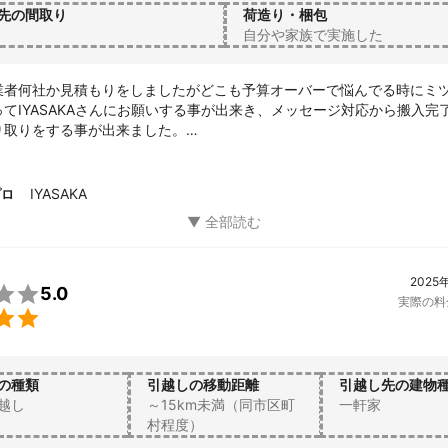
先の間取り
荷造り・梱包
自分や家族で実施した
業者何社か見積もりをしましたがどこも予算オーバーで悩んでる時にミ
てIYASAKAさんにお願いする事が出来き、メッセージ対応から搬入完
取りをする事が出来ました。

ボール荷物などを一緒に運んでいただいてもらい、大変助かりました。

とても丁寧に作業していただいて嬉しかったです。

庫の位置替えさせてしまいすみません💦

IYASAKA
プロ
会がありましたら是非またIYASAKAさんにお願いしたいです。

りがとうございました🙇‍♀️✨️
2025

5.0
実際の料

の種類
引越しの移動距離
引越し先の建物
越し
～15km未満（同市区町
一軒家
村程度）