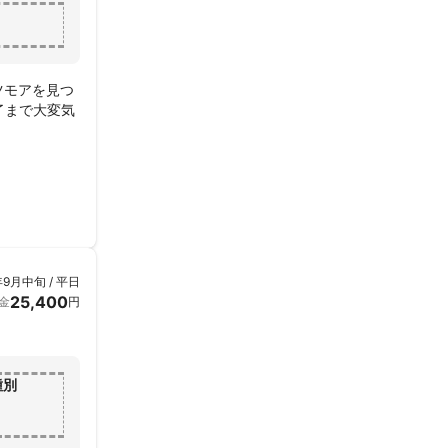
ツモアを見つ
了まで大変気
年9月中旬 / 平日
25,400
金
円
種別