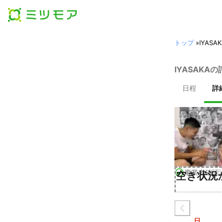
トップ
»
IYASA
IYASAKA
日程
詳
事業者確認
空き状況
日