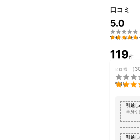
引越しのIYAS
口コミ
レスポンス、お
お引越しプラン
5.0
また、おかげさ
接客では高い評


119件のレビュ
元大手の引越
技術レベルの高
119
またIYASA
件
高い引越しを
（3
ヒロ
様


引越し
引越し
単身引
引越し