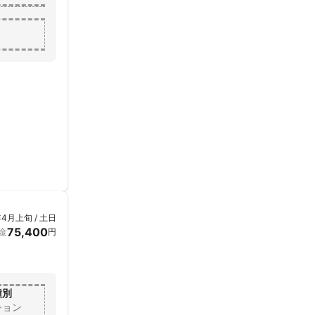
年4月上旬 / 土日
75,400
金
円
種別
ション