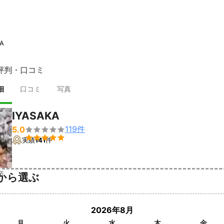
KA
の評判・口コミ
細
口コミ
写真
IYASAKA
119
件
5.0


実績
141
件
済
から選ぶ
2026年8月
月
火
水
木
金