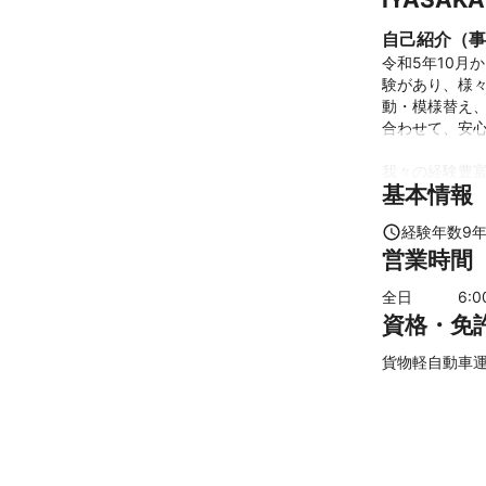
自己紹介（事
令和5年10月
験があり、様
動・模様替え
合わせて、安心
我々の経験豊
基本情報
ち、提供する
頼と安心感を持
経験年数
9
営業時間
また年間200
す。当社は、
全日
6
:
たアプローチ
資格・免
これまでの実
IYASAKA代
貨物軽自動車
引越しのIYA
大手引越し会
き年間2000
アピールポイ
接客に自信があ