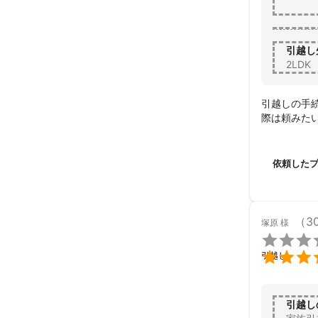
引越し
2LDK
引越しの手
際は頼みた
依頼した
（3
塚原
様


引越し
引越し