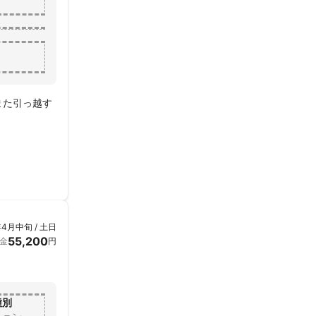
また引っ越す
年4月中旬 / 土日
55,200
金
円
種別