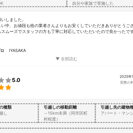
DK
自分や家族で実施した
いしました。

しい中、お値段も他の業者さんよりもお安くしていただきありがとうござ
もスムーズでスタッフの方も丁寧に対応していただいたので良かったです
あれば頼みたいと思います。
IYASAKA
プロ
2025年

5.0
実際の

の種類
引越しの移動距離
引越し先の建物
越し
～15km未満（同市区町
アパート・マン
村程度）