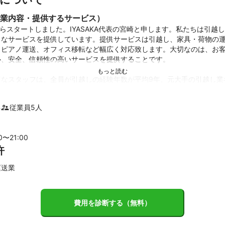
業内容・提供するサービス）
からスタートしました。IYASAKA代表の宮崎と申します。私たちは引越
々なサービスを提供しています。提供サービスは引越し、家具・荷物の
、ピアノ運送、オフィス移転など幅広く対応致します。大切なのは、お
、安全、信頼性の高いサービスを提供することです。

富なスタッフは、全員が引越しの経験年数が平均9年、元大手の引越し業
全てのサービスで責任者レベルのスキルと知識を有しています。そのた
って私たちのサービスを利用していただけます。

年
従業員
5
人
0件以上の引越しを手掛けている実績は、私たちのサービスの質の高さを
お客様が引越しの経験をストレスフリーで楽しんでいただけるよう、他
00〜
21
:00
を提供しています。皆様からのご連絡、心よりお待ちしております。
許
績
表宮﨑と申します。

運送業
SAKAでは、月に80件以上の引越し作業を承っております。

社で経験を積んだスタッフのみで業務を進めており接客はもちろん技術
件以上の引越しのお仕事をいただいております。
ント
費用を診断する（無料）
ります！！！
