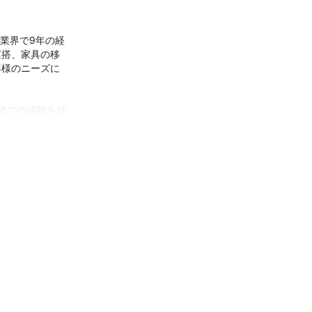
し業界で9年の経
運搭、家具の移
客様のニーズに
者での経験を持
め、お客様は信
証明していま
社とは一味違っ
にご評価いただ