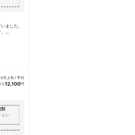
いました。

。

10月上旬 / 平日
12,100
料金
円
種別
ション