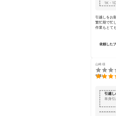
1K・1
引越しをお願
繁忙期で忙
作業もとて
また機会が
依頼した
山崎
様


引越し
引越し
単身引