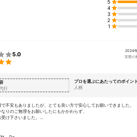

5

4

3

2

1
2024

5.0
実際の

プロを選ぶにあたってのポイン
容
人柄
代行
用で不安もありましたが、とても良い方で安心してお願いできました。

かなりのご無理をお願いしたにもかかわらず、

受け下さいました。

確認がしっかりしており、その後は迅速丁寧に作業完了しました。

業者及び担当者です。おすすめいたします。
Do.