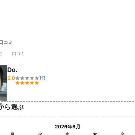
・口コミ
細
口コミ
Do.
1
件
5.0


済
から選ぶ
2026年8月
月
火
水
木
金