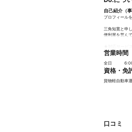
自己紹介（事
プロフィールを
三角知寛と申し
便利屋を営んで
★対応サービス
営業時間
・家具組み立て
・雪かき・除雪
全日
6
:
・カーテンレー
資格・免
・ブラインド・
・代行サービス
貨物軽自動車
・電球交換

・土嚢積み（浸
・側溝掃除

その他、生活、
ミツモアのチャ
いつでもご相
口コミ