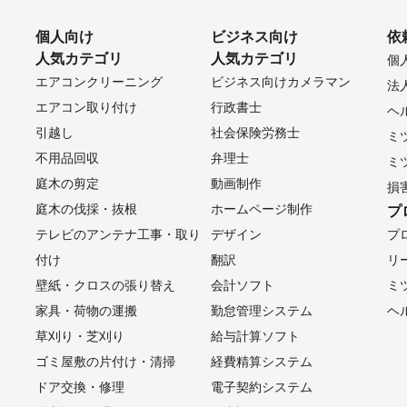
個人向け
ビジネス向け
依
人気カテゴリ
人気カテゴリ
個
エアコンクリーニング
ビジネス向けカメラマン
法
エアコン取り付け
行政書士
ヘ
引越し
社会保険労務士
ミ
不用品回収
弁理士
ミ
庭木の剪定
動画制作
損
庭木の伐採・抜根
ホームページ制作
プ
テレビのアンテナ工事・取り
デザイン
プ
付け
翻訳
リ
壁紙・クロスの張り替え
会計ソフト
ミ
家具・荷物の運搬
勤怠管理システム
ヘ
草刈り・芝刈り
給与計算ソフト
ゴミ屋敷の片付け・清掃
経費精算システム
ドア交換・修理
電子契約システム