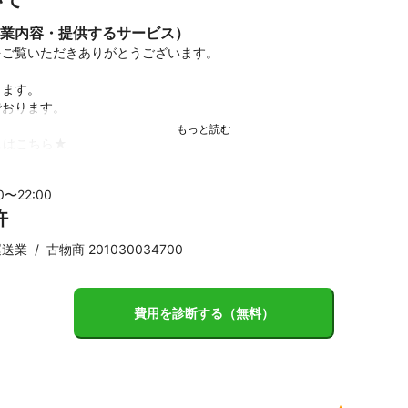
業内容・提供するサービス）
ご覧いただきありがとうございます。

ます。

おります。

はこちら★

代行サービス

・雪下ろし代行

00〜
22
:00
ル取り付け

許
ロールスクリーン取り付け



運送業
/
古物商 201030034700
水対策）

お住まい、身のまわりのお困りごとに対応しております。

費用を診断する（無料）
ットより詳細な打ち合わせが可能です。

談ください！