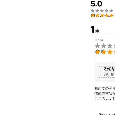
5.0


1件のレビュー
1
件
D o
様


便利屋
依頼内
買い物
初めての利
依頼内容は
こころよくお
作業は事前
素晴らしい