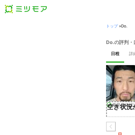
トップ
»
Do.
Do.の評判
日程
詳
事業者確認
空き状況
日