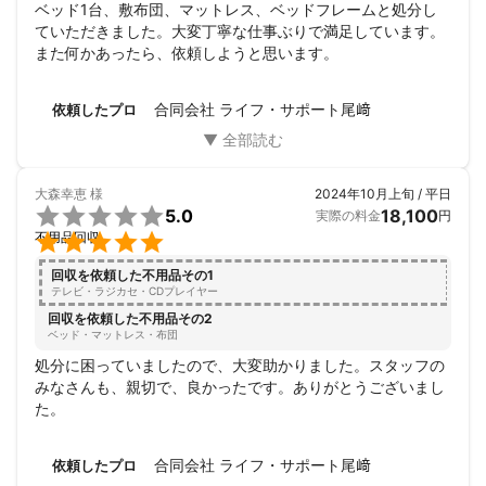
ベッド1台、敷布団、マットレス、ベッドフレームと処分し
ていただきました。大変丁寧な仕事ぶりで満足しています。
また何かあったら、依頼しようと思います。
合同会社 ライフ・サポート尾﨑
依頼したプロ
大森幸恵
様
2024年10月上旬 / 平日

5.0
18,100
実際の料金
円

不用品回収
回収を依頼した不用品その1
テレビ・ラジカセ・CDプレイヤー
回収を依頼した不用品その2
ベッド・マットレス・布団
処分に困っていましたので、大変助かりました。スタッフの
みなさんも、親切で、良かったです。ありがとうございまし
た。
合同会社 ライフ・サポート尾﨑
依頼したプロ