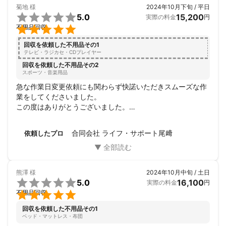
菊地
様
2024年10月下旬 / 平日

5.0
15,200
実際の料金
円

不用品回収
回収を依頼した不用品その1
テレビ・ラジカセ・CDプレイヤー
回収を依頼した不用品その2
スポーツ・音楽用品
急な作業日変更依頼にも関わらず快諾いただきスムーズな作
業をしてくださいました。

この度はありがとうございました。

また何かありましたらよろしくお願いいたします。
合同会社 ライフ・サポート尾﨑
依頼したプロ
熊澤
様
2024年10月中旬 / 土日

5.0
16,100
実際の料金
円

不用品回収
回収を依頼した不用品その1
ベッド・マットレス・布団