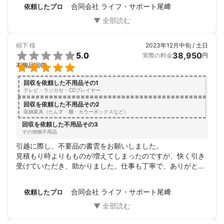
合同会社 ライフ・サポート尾﨑
依頼したプロ
椙下
様
2023年12月中旬 / 土日

5.0
38,950
実際の料金
円

不用品回収
回収を依頼した不用品その1
テレビ・ラジカセ・CDプレイヤー
回収を依頼した不用品その2
収納家具（たんす・棚・カラーボックスなど）
回収を依頼した不用品その3
その他物不用品
引越に際し、不要品の書雲をお願いしました。

見積もり時よりもものが増えてしまったのですが、快く引き
受けていただき、助かりました。仕事も丁寧で、ありがとう
ございました。

機会があればぜひまたお願いしたいと思います。
合同会社 ライフ・サポート尾﨑
依頼したプロ