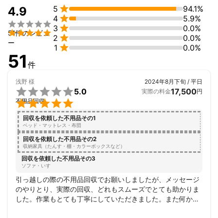

5
94.1%
4.9

4
5.9%


3
0.0%

51件のレビュ

2
0.0%
ー

1
0.0%
51
件
浅野
様
2024年8月下旬 / 平日

5.0
17,500
実際の料金
円

不用品回収
回収を依頼した不用品その1
ベッド・マットレス・布団
回収を依頼した不用品その2
収納家具（たんす・棚・カラーボックスなど）
回収を依頼した不用品その3
ソファ・いす
引っ越しの際の不用品回収でお願いしましたが、メッセージ
のやりとり、実際の回収、どれもスムーズでとても助かりま
した。作業もとても丁寧にしていただきました。また何かあ
ったらお願いしたいと思いました。