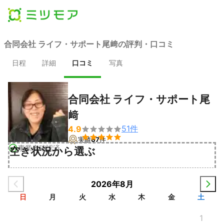
合同会社 ライフ・サポート尾﨑の評判・口コミ
日程
詳細
口コミ
写真
合同会社 ライフ・サポート尾
﨑
51
件
4.9


実績
67
件
事業者確認済
空き状況から選ぶ
2026年8月
日
月
火
水
木
金
土
1