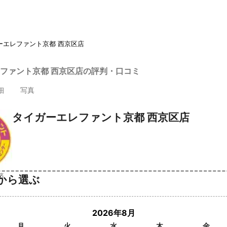
ーエレファント京都 西京区店
ファント京都 西京区店の評判・口コミ
細
写真
タイガーエレファント京都 西京区店
済
から選ぶ
2026年8月
月
火
水
木
金