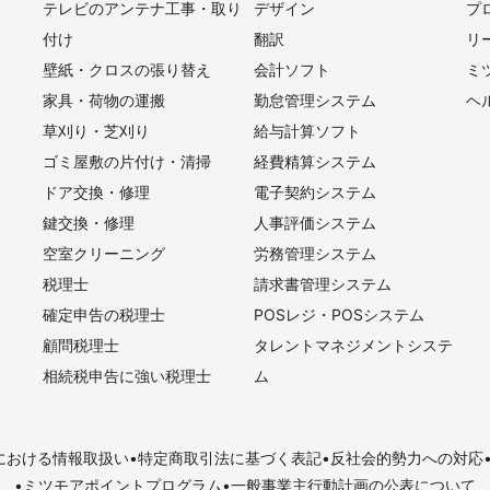
テレビのアンテナ工事・取り
デザイン
プ
付け
翻訳
リ
壁紙・クロスの張り替え
会計ソフト
ミ
家具・荷物の運搬
勤怠管理システム
ヘ
草刈り・芝刈り
給与計算ソフト
ゴミ屋敷の片付け・清掃
経費精算システム
ドア交換・修理
電子契約システム
鍵交換・修理
人事評価システム
空室クリーニング
労務管理システム
税理士
請求書管理システム
確定申告の税理士
POSレジ・POSシステム
顧問税理士
タレントマネジメントシステ
相続税申告に強い税理士
ム
における情報取扱い
特定商取引法に基づく表記
反社会的勢力への対応
ミツモアポイントプログラム
一般事業主行動計画の公表について