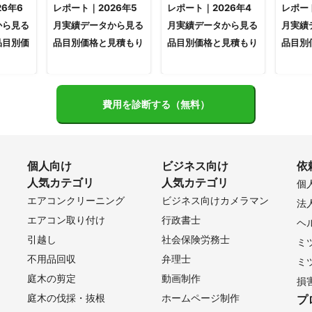
6年6
レポート｜2026年5
レポート｜2026年4
レポート
から見る
月実績データから見る
月実績データから見る
月実績
品目別価
品目別価格と見積もり
品目別価格と見積もり
品目別
費用を診断する（無料）
個人向け
ビジネス向け
依
人気カテゴリ
人気カテゴリ
個
エアコンクリーニング
ビジネス向けカメラマン
法
エアコン取り付け
行政書士
ヘ
引越し
社会保険労務士
ミ
不用品回収
弁理士
ミ
庭木の剪定
動画制作
損
庭木の伐採・抜根
ホームページ制作
プ