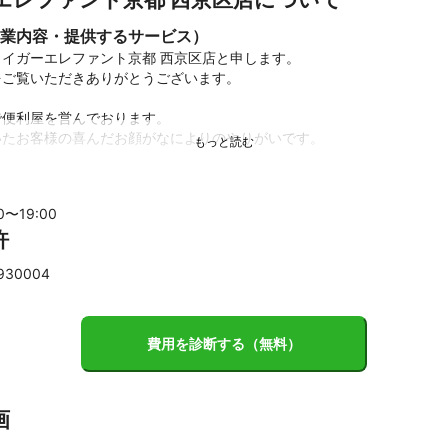
業内容・提供するサービス）
イガーエレファント京都 西京区店と申します。

ご覧いただきありがとうございます。

便利屋を営んでおります。

たお客様の喜んだお顔がなによりのやりがいです。

したスタッフが、豊富な知識と経験を活かし最適な作業を行います。

細なお困りごとからお気軽にご相談くださいね。

00〜
19
:00
許
ャット上よりご連絡をお待ちしております。
930004
費用を診断する（無料）
画