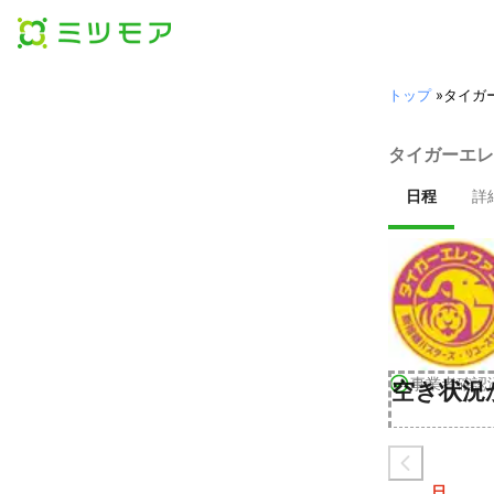
トップ
»
タイガ
タイガーエレ
日程
詳
事業者確認
空き状況
日