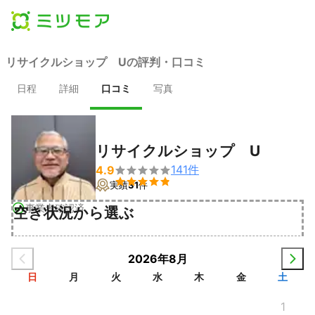
リサイクルショップ Uの評判・口コミ
日程
詳細
口コミ
写真
リサイクルショップ U
141
件
4.9


実績
31
件
事業者確認済
空き状況から選ぶ
2026年8月
日
月
火
水
木
金
土
1