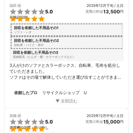
福田
様
2025年12月下旬 / 土日

5.0
13,500
実際の料金
円

不用品回収
回収を依頼した不用品その1
ソファ・いす
回収を依頼した不用品その2
自転車・バイク・原付
回収を依頼した不用品その3
収納家具（たんす・棚・カラーボックスなど）
3人がけのソファとカラーボックス、自転車、毛布を処分し
ていただきました。

ソファはその場で解体していただき運び出すことができまし
た。

臨機応変に対応していただけたことは大変ありがたかったで
リサイクルショップ U
依頼したプロ
す。
高橋
様
2025年12月中旬 / 土日

5.0
15,000
実際の料金
円

洗濯機の設置・取り外し