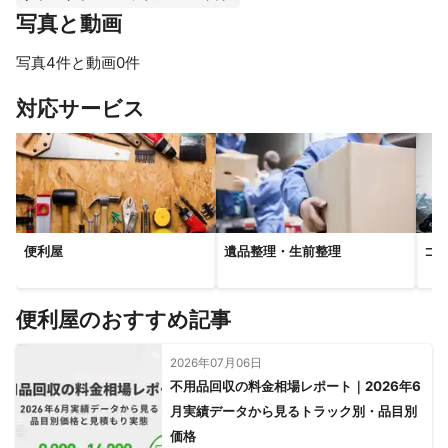
写真と動画
写真4件と動画0件
すべて見る
対応サービス
便利屋
遺品整理・生前整理
ゴ
便利屋のおすすめ記事
2026年07月06日
不用品回収の料金相場レポート｜2026年6
月実績データから見るトラック別・品目別
価格