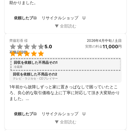
助かりました。
リサイクルショップ U
依頼したプロ
齊藤彩香
様
2026年4月中旬 / 土日

5.0
11,000
実際の料金
円

不用品回収
回収を依頼した不用品その1
冷蔵庫
回収を依頼した不用品その2
テレビ・ラジカセ・CDプレイヤー
1年前から故障しずっと家に置きっぱなしで困っていたとこ
ろ、良心的な取引価格な上に丁寧に対応して頂き大変助かり
ました。

また機会がありましたらよろしくお願いします。本日はあり
がとうございました。
リサイクルショップ U
依頼したプロ