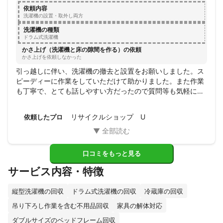
依頼内容
洗濯機の設置・取外し両方
洗濯機の種類
ドラム式洗濯機
かさ上げ（洗濯機と床の隙間を作る）の依頼
かさ上げを依頼しなかった
引っ越しに伴い、洗濯機の撤去と設置をお願いしました。ス
ピーディーに作業をしていただけて助かりました。また作業
も丁寧で、とても話しやすい方だったので質問等も気軽にで
きて良かったです！機会がありましたらまたお願いしたいで
す。遠い中来ていただきありがとうございました。
リサイクルショップ U
依頼したプロ
口コミをもっと見る
サービス内容・特徴
縦型洗濯機の回収
ドラム式洗濯機の回収
冷蔵庫の回収
吊り下ろし作業を含む不用品回収
家具の解体対応
ダブルサイズのベッドフレーム回収