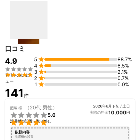
口コミ

5
88.7%
4.9

4
8.5%


3
2.1%

141件のレビ

2
0.7%
ュー

1
0.0%
141
件
2026年6月下旬 / 土日
（20代 男性）
肥塚
様
10,000
実際の料金
円

5.0

洗濯機の設置・取り外し
依頼内容
洗濯機の設置