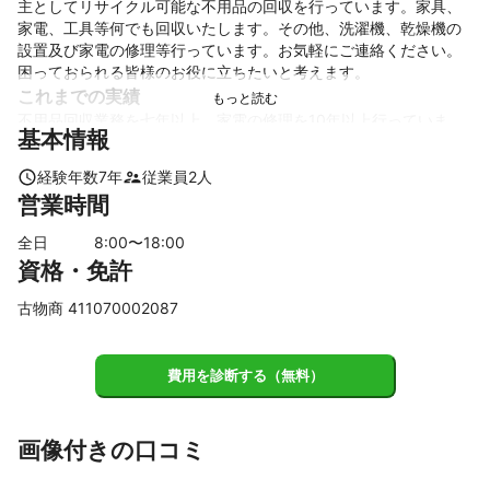
主としてリサイクル可能な不用品の回収を行っています。家具、
家電、工具等何でも回収いたします。その他、洗濯機、乾燥機の
設置及び家電の修理等行っています。お気軽にご連絡ください。
困っておられる皆様のお役に立ちたいと考えます。
これまでの実績
不用品回収業務を七年以上、家電の修理を10年以上行っていま
基本情報
す。

経験は豊富です。
経験年数
7
年
従業員
2
人
アピールポイント
営業時間
誠意を持って迅速に対応いたします。
全日
8
:00〜
18
:00
資格・免許
古物商 411070002087
費用を診断する（無料）
画像付きの口コミ