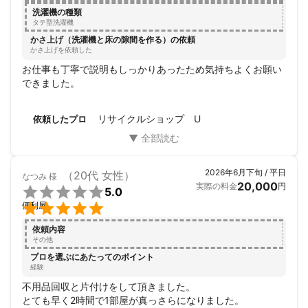
洗濯機の種類
タテ型洗濯機
かさ上げ（洗濯機と床の隙間を作る）の依頼
かさ上げを依頼した
お仕事も丁寧で説明もしっかりあったため気持ちよくお願い
できました。
リサイクルショップ U
依頼したプロ
2026年6月下旬 / 平日
（20代 女性）
なつみ
様
20,000
実際の料金
円

5.0

便利屋
依頼内容
その他
プロを選ぶにあたってのポイント
経験
不用品回収と片付けをして頂きました。

とても早く2時間で1部屋が真っさらになりました。
