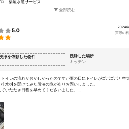
柴垣水道サービス
プロ
2024

5.0
実際の料

洗浄した場所
洗浄を依頼した物件
キッチン
りトイレの流れがおかしかったのですが雨の日にトイレがゴボゴボと空
り排水桝を開けてみた所油の塊がありお願いしました。

見ていただき日程を早めてくださいました。

まりを呼び大変な事になっておりましたが長年の経験により完全に詰ま


んだと思いました。

して洗い物やトイレもいけるとひと安心しました。

ありがとうございました。本当に助かりました。