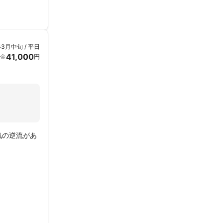
年3月中旬 / 平日
41,000
金
円
気の逆流があ
りを除去して