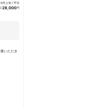
年9月上旬 / 平日
28,000
金
円
作業いただき
ちました。