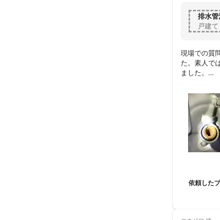
排水管
戸建て
現場での質
た。素人で
ました。

高圧洗浄機
られないパ
依頼した