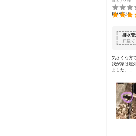
ヨネザワ
様


排水管洗浄
排水管
戸建て
気さくな方
我が家は屋
ました。

チャットの
屋外の汚水