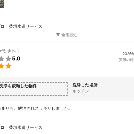
柴垣水道サービス
プロ
0代 男性）
2026

5.0
実際の料

洗浄した場所
洗浄を依頼した物件
キッチン
詰まりも、解消されスッキリしました。
柴垣水道サービス
プロ