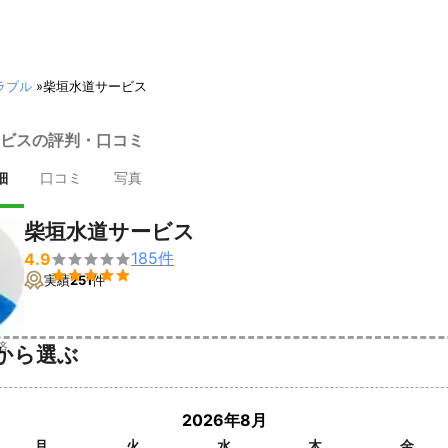
ラブル
»
柴垣水道サービス
ビスの評判・口コミ
細
口コミ
写真
柴垣水道サービス
185
件
4.9


実績
251
件
済
から選ぶ
2026年8月
月
火
水
木
金