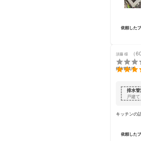
依頼した
（6
須藤
様


排水管洗浄
排水管
戸建て
キッチンの
依頼した