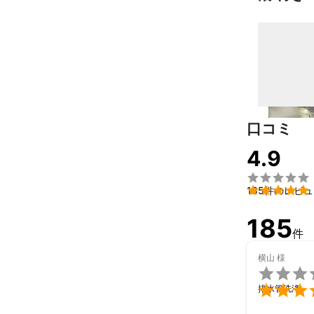
口コミ
4.9


185件のレビ
185
件
横山
様


排水管洗浄