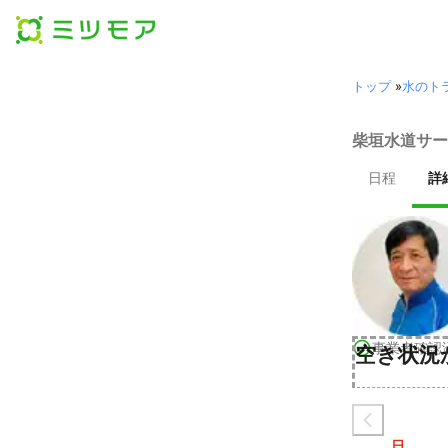
トップ
»
水のト
柴垣水道サー
日程
詳
事業者確認
空き状況
日