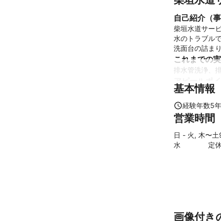
自己紹介（事
柴垣水道サービ
水のトラブル
洗面台の詰ま
これまでの実
排水管洗浄、排
アピールポイ
基本情報
プロとしてお
経験年数
5
営業時間
日 - 火, 木〜土
水
定
画像付き