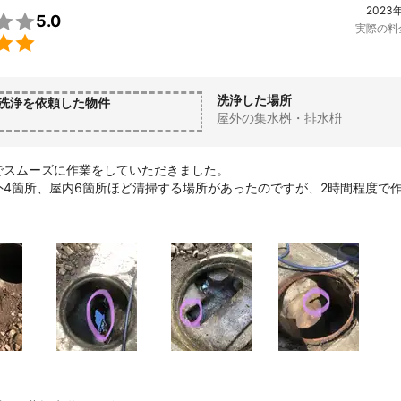
2023

5.0
実際の料

洗浄した場所
洗浄を依頼した物件
屋外の集水桝・排水枡
でスムーズに作業をしていただきました。

外4箇所、屋内6箇所ほど清掃する場所があったのですが、2時間程度で
返信も早く、的確にお答えいただきました。

枡の破損箇所も教えていただき、今後のメンテナンスを考える上で役立