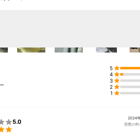

5

4

3
ュー

2

1
2024

5.0
実際の料
