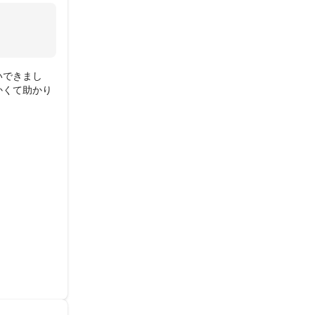
いできまし
かくて助かり
け機器では得