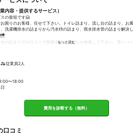
業内容・提供するサービス）
スの柴垣です🤗

でお困りのお客様、任せて下さい。トイレ詰まり、流し台の詰まり、お
り、洗濯機排水の詰まりから汚水枡の詰まり、雨水排水管の詰まり解決
績
水の詰まりでの口コミで柴垣水道サービスを検索して下さい。星⭐️⭐️⭐️⭐️
ント
客様のご要望を解決します！
年
従業員
2
人
9
:00〜
18
:00
休日
費用を診断する（無料）
の口コミ