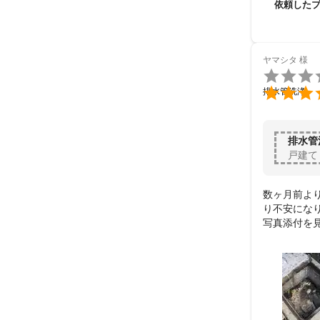
依頼した
ヤマシタ
様


排水管洗浄
排水管
戸建て
数ヶ月前よ
り不安にな
写真添付を
詰まりが詰
頂きました。
頼れる業者さ
これで安心
大変な作業