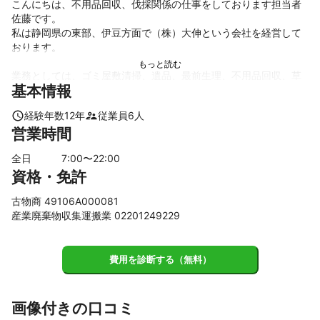
こんにちは、不用品回収、伐採関係の仕事をしております担当者
佐藤です。

私は静岡県の東部、伊豆方面で（株）大伸という会社を経営して
おります。

業務としては、ゴミ屋敷清掃、遺品、最前生理、不用品回収、草
基本情報
刈り、伐採作業をメインで行っております。

経験年数
12
年
従業員
6
人
お客様に喜ばれる事を意識、心掛けております。

営業時間
作業前に事前打ち合わせを行った上で作業に入りますのでご安心
ください。

全日
7
:00〜
22
:00
資格・免許
急な依頼もお客様にお応えできるよう対応しております。

まずはご連絡お待ちしておりますので宜しくお願い致します。

古物商 49106A000081
産業廃棄物収集運搬業 02201249229
又、弊社には『生前整理、遺品整理』も数多くやらせて頂いてお
り、遺品整理士、産業廃棄物収集運搬と資格もかね揃えておりま
すので何なりとお申し付け下さい。
費用を診断する（無料）
これまでの実績
主に個人宅様の不用品回収、ゴミ屋敷、遺品整理、庭の伐採、草
刈り、その他外構等をやらせて頂いております。

画像付きの口コミ