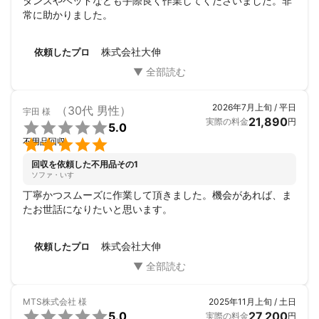
タンスやベッドなども手際良く作業してくださいました。非
常に助かりました。
株式会社大伸
依頼したプロ
2026年7月上旬 / 平日
（30代 男性）
宇田
様
21,890
実際の料金
円

5.0

不用品回収
回収を依頼した不用品その1
ソファ・いす
丁寧かつスムーズに作業して頂きました。機会があれば、ま
たお世話になりたいと思います。
株式会社大伸
依頼したプロ
MTS株式会社
様
2025年11月上旬 / 土日

5.0
27,200
実際の料金
円