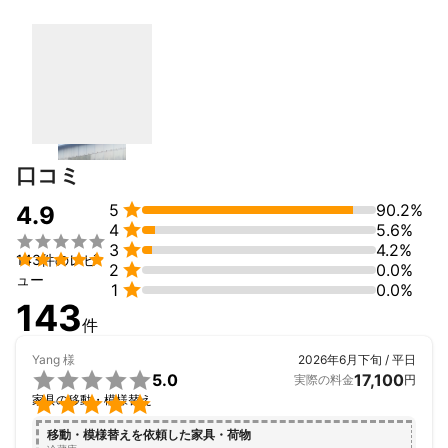
急な案件依頼でもこなせるように行なっており荷物等少ない場合
は合積みなど行い作業もしております。

毎年数多くの個人宅のお客様、不動産様からのご依頼で作業させ
アピールポイント
弊社は有資格者が多数おり産業廃棄物収集運搬、遺品整理士など
資格も持っております。お客様と要相談した上で作業を行いま
す。

サービス等できる範囲のことも行いお客様に喜ばれる様日々努力
口コミ
しております。


5
90.2%
4.9
まずわお見積もりからしっかり致しますので是非宜しくお願い致

4
5.6%

します。


3
4.2%

143件のレビ

2
0.0%
ュー
迅速かつ丁寧をもっとうに作業に励んでいますので宜しくお願い

1
0.0%
143
いたします。

件
尚女性従業員も元気よく働いております。
Yang
様
2026年6月下旬 / 平日

5.0
17,100
実際の料金
円

家具の移動・模様替え
移動・模様替えを依頼した家具・荷物