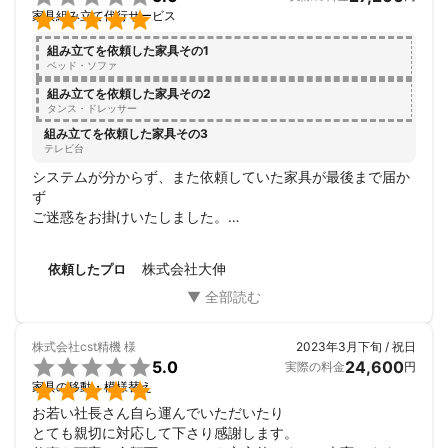

家具組み立て代行サービス
組み立てを依頼した家具その1
ベッド・ソファ
組み立てを依頼した家具その2
タンス・ドレッサー
組み立てを依頼した家具その3
テレビ台
システムが分からず、また依頼していた家具が最後まで届か
ず

ご迷惑をお掛けいたしました。

家具は、お時間が掛かってしまいお手数を大変掛けました
が、

株式会社大伸
依頼したプロ
女性の責任者の方がとても対応よくかったです。

また、最後お掃除までして下さいました。

本当に有難うございました。

初めての利用でしたが、またお願いしたいと思います。

株式会社cst精機
様
2023年3月下旬 / 祝日
この度は有難うございました。

5.0
24,600
実際の料金
円

家具の移動・模様替え
お若い社長さん自ら運んでいただいたり

とても親切に対応して下さり感謝します。
