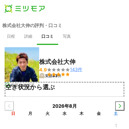
株式会社大伸の評判・口コミ
日程
詳細
口コミ
写真
株式会社大伸
143
件
4.9


実績
83
件
事業者確認済
空き状況から選ぶ
2026年8月
日
月
火
水
木
金
土
1