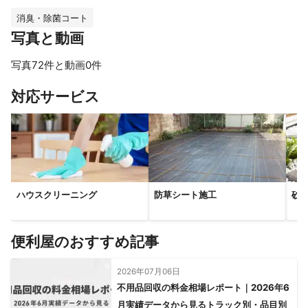
消臭・除菌コート
写真と動画
写真72件と動画0件
すべて見る
対応サービス
ハウスクリーニング
防草シート施工
砂
便利屋のおすすめ記事
2026年07月06日
不用品回収の料金相場レポート｜2026年6
月実績データから見るトラック別・品目別