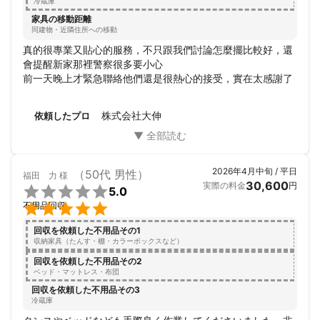
冷蔵庫
家具の移動距離
同建物・近隣住所への移動
真的很專業又貼心的服務，不只跟我們討論怎麼擺比較好，還
會提醒新家那裡警察很多要小心

前一天晚上才緊急聯絡他們還是很熱心的接受，實在太感謝了
株式会社大伸
依頼したプロ
2026年4月中旬 / 平日
（50代 男性）
福田 力
様
30,600
実際の料金
円

5.0

不用品回収
回収を依頼した不用品その1
収納家具（たんす・棚・カラーボックスなど）
回収を依頼した不用品その2
ベッド・マットレス・布団
回収を依頼した不用品その3
冷蔵庫