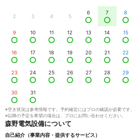
6
7
8
2
3
4
5
9
10
11
12
13
14
15
16
17
18
19
20
21
22
23
24
25
26
27
28
29
30
31
※空き状況は参考情報です。予約確定にはプロの確認が必要です。
※以降の予定を希望の場合は、プロにお問い合わせください。
森野電気設備について
自己紹介（事業内容・提供するサービス）