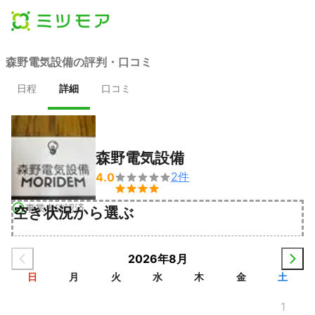
森野電気設備の評判・口コミ
日程
詳細
口コミ
森野電気設備
2
件
4.0


事業者確認済
空き状況から選ぶ
2026年8月
日
月
火
水
木
金
土
1