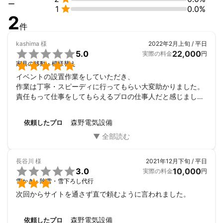
ー

1
0.0%
2
件
kashima
様
2022年2月上旬 / 平日

5.0
22,000
実際の料金
円

家具の移動・模様替え
イベントの設置作業をしていただき、

作業は丁寧・スピーディに行ってもらい大変助かりました。

責任もって仕事をしてもらえるプロの仕事人だと感じまし
た！また是非お願いします。
森野電気設備
依頼したプロ
長谷川
様
2021年12月下旬 / 平日

3.0
10,000
実際の料金
円

雪かき・除雪・雪下ろし代行
次回からサイトを通さず直で頼むように言われました。
森野電気設備
依頼したプロ