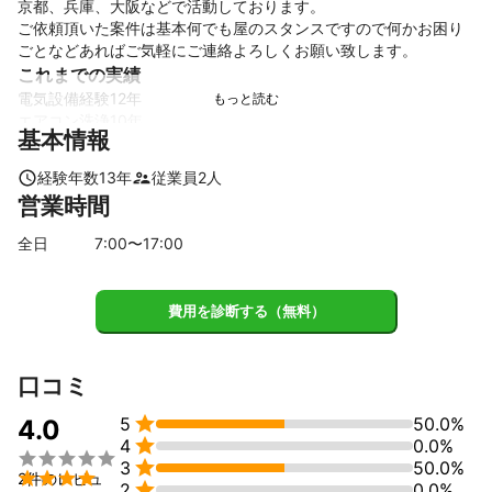
京都、兵庫、大阪などで活動しております。

ご依頼頂いた案件は基本何でも屋のスタンスですので何かお困り
ごとなどあればご気軽にご連絡よろしくお願い致します。
これまでの実績
電気設備経験12年

エアコン洗浄10年

基本情報
揚重5年

営業10年
経験年数
13
年
従業員
2
人
営業時間
全日
7
:00〜
17
:00
費用を診断する（無料）
口コミ

5
50.0%
4.0

4
0.0%


3
50.0%

2件のレビュ

2
0.0%