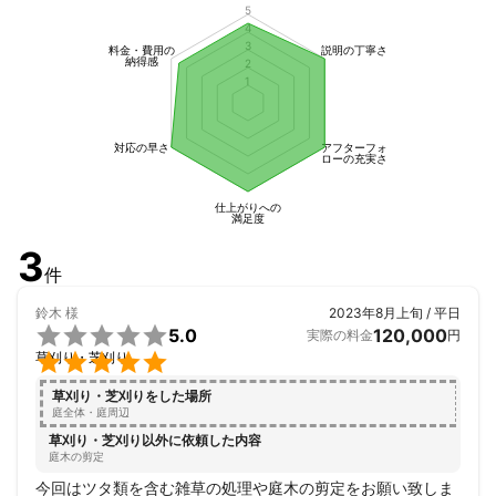
5
4
3
料金・費用の
説明の丁寧さ
納得感
2
1
対応の早さ
アフターフォ
ローの充実さ
仕上がりへの
満足度
3
件
鈴木
様
2023年8月上旬 / 平日

5.0
120,000
実際の料金
円

草刈り・芝刈り
草刈り・芝刈りをした場所
庭全体・庭周辺
草刈り・芝刈り以外に依頼した内容
庭木の剪定
今回はツタ類を含む雑草の処理や庭木の剪定をお願い致しま