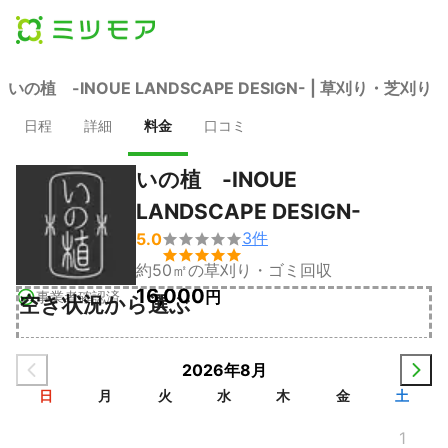
いの植 -INOUE LANDSCAPE DESIGN- | 草刈り・芝刈り
日程
詳細
料金
口コミ
いの植 -INOUE
LANDSCAPE DESIGN-
3
件
5.0


約50㎡の草刈り・ゴミ回収
16,000
円
事業者確認済
空き状況から選ぶ
2026年8月
日
月
火
水
木
金
土
1