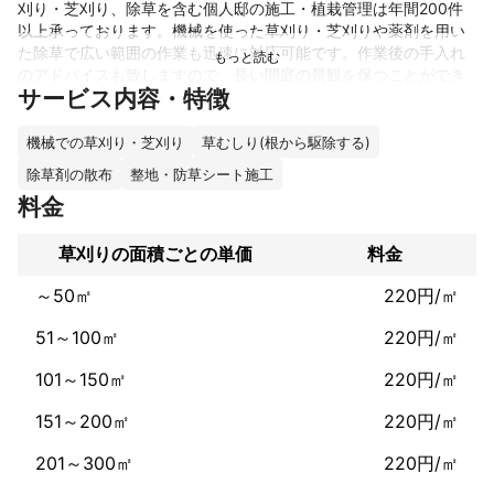
刈り・芝刈り、除草を含む個人邸の施工・植栽管理は年間200件
以上承っております。機械を使った草刈り・芝刈りや薬剤を用い
た除草で広い範囲の作業も迅速に対応可能です。作業後の手入れ
のアドバイスも致しますので、長い間庭の景観を保つことができ
サービス内容・特徴
ます。写真などをいただくことで現地調査をせずにお見積り致し
ますので、現地調査など立ち合いなどのお手間も取らせません。
お困りのことがございましたら、お気軽にご相談ください。
機械での草刈り・芝刈り
草むしり(根から駆除する)
これまでの実績
除草剤の散布
整地・防草シート施工
個人邸の施工・植栽管理は年間200件以上をおこなっておりま
料金
す。

常にお客様のご希望を優先し、作業内容やご予算も考慮した上
草刈りの面積ごとの単価
料金
で、プロの目線と技術で作業を行います。

川崎市内を中心に神奈川県内はもちろん、都内のお客様からのご
～50㎡
220円/㎡
依頼も多くいただいております。
アピールポイント
51～100㎡
220円/㎡
個人邸の作庭、植栽管理を主に行っております。

一級造園技能士（国家資格）
101～150㎡
220円/㎡
151～200㎡
220円/㎡
201～300㎡
220円/㎡