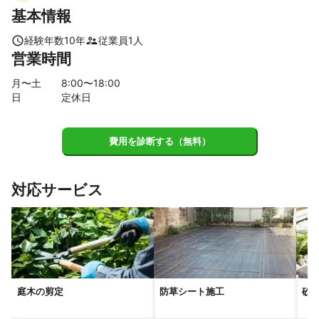
基本情報
経験年数
10
年
従業員
1
人
営業時間
月〜土
8
:00〜
18
:00
日
定休日
費用を診断する（無料）
対応サービス
庭木の剪定
防草シート施工
砂