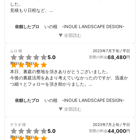
した。

見積もり日程など、

こちらの都合にあわせて頂き、大変助かりました。

見積もりの際の説明も丁寧で、

いの植 -INOUE LANDSCAPE DESIGN-
依頼したプロ
草木に詳しくない私にもわかりやすかったです。

作業も手際よく丁寧で、

お陰様で見違えるほど綺麗になりました。

次回も是非またお願い致します。
ムロ
様
2023年7月下旬 / 平日

5.0
68,480
実際の料金
円

草刈り・芝刈り
本日、裏庭の整地を頂きありがとうございました。

今後の裏庭活用をあまり考えていなかったのですが、迅速か
つ細々とフォローを頂き助かりました。

絶対自分では出来ないなとおもいます。

取り急ぎの御礼となります。
いの植 -INOUE LANDSCAPE DESIGN-
依頼したプロ
テラダ
様
2023年7月上旬 / 平日

5.0
44,000
実際の料金
円

草刈り・芝刈り