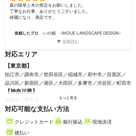
庭の除草と木の剪定をお願いしました。

丁寧なお仕事、ありがとうございました。

綺麗になり、満足です。
いの植 -INOUE LANDSCAPE DESIGN-
依頼したプロ
対応エリア
【
東京都
】
狛江市
調布市
世田谷区
稲城市
府中市
目黒区
品川区
新宿区
港区
大田区
多摩市
渋谷区
町田市
【
神奈川県
】
川崎市
横浜市
対応可能な支払い方法
クレジットカード
銀行振込
現地決済
後払い