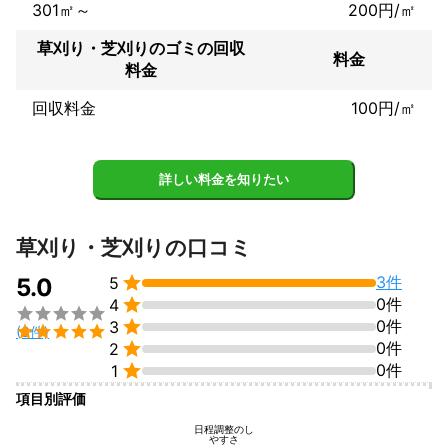
301㎡～
200円/㎡
草刈り・芝刈りのゴミの回収
料金
料金
回収料金
100円/㎡
詳しい料金を知りたい
草刈り・芝刈りの口コミ

3件
5.0
5

0件
4


0件
3

(3件)

0件
2

0件
1
項目別評価
日程調整のし
やすさ