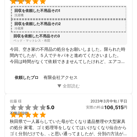

回収を依頼した不用品その1
洗濯機
回収を依頼した不用品その2
冷蔵庫
回収を依頼した不用品その3
ベッド・マットレス・布団
今回、空き家の不用品の処分をお願いしました。限られた時
間内でしたが、５人でテキパキと進めてくださいました。

今回は時間がなくて依頼できませんてしたけれど、エアコン
やストーブの取り外しも可能とのことで、その時はお願いし
たいと思います。
有限会社アクセス
依頼したプロ
佐藤
様
2023年3月中旬 / 平日

5.0
106,515
実際の料金
円

不用品回収
秋田県で一人暮らしていた母が亡くなり遺品整理や大型家具
の処分 家電、ゴミ処理等をしなくてはいけなくなり仙台から
ゴミ分別だけでも、､と思い通ってましたが、分別の方法が