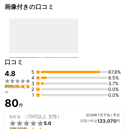
②お片付け　年間5件程度

画像付きの口コミ
③ハウスクリーニング　年間2～4件程度

④家屋解体　年間4件程度

⑤新築、リフォーム　年間2件程度
アピールポイント
建築関係のお仕事も得意ですのでどのような案件でも基本、断ら
ないをモットーにしておりますので是非ご相談だけでもご連絡く
ださい。
口コミ

5
87.8%
4.8

4
8.5%


3
3.7%

80件のレビュ

2
0.0%
ー

1
0.0%
80
件
2026年7月下旬 / 平日
（70代以上 女性）
長田
様
123,070
実際の料金
円

5.0
不用品回収