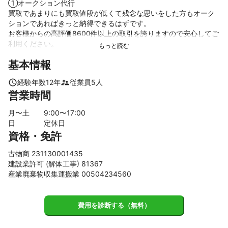
①オークション代行

買取であまりにも買取値段が低くて残念な思いをした方もオーク
ションであればきっと納得できるはずです。

お客様からの高評価8600件以上の取引を誇りますので安心してご
利用ください。

基本情報
②お客様の性格やライフスタイルなどを分析したうえでご満足い
ただけるようなお片付けプランをご提案いたします。

経験年数
12
年
従業員
5
人
もちろんご提案やお見積りは無料です。

営業時間
個人宅だけではなくオフィスのお片付けや遺品整理等もお手伝い
いたします。

月〜土
9
:00〜
17
:00
日
定休日
③ご新築されたハウスクリーニングや事務所の簡単なクリーニン
資格・免許
グ等を施工いたしております。

古物商 231130001435
④いぬ小屋の解体から戸建てやアパートの解体まで承ります。

建設業許可 (解体工事) 81367
　もちろご相談、お見積りは無料です。

産業廃棄物収集運搬業 00504234560
⑤新築、リフォーム、外構工事など承ります。
これまでの実績
費用を診断する（無料）
年間実績

①オークション年間販売件数2904件
