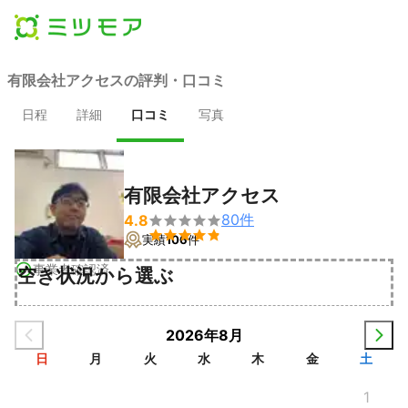
有限会社アクセスの評判・口コミ
日程
詳細
口コミ
写真
有限会社アクセス
80
件
4.8


実績
106
件
事業者確認済
空き状況から選ぶ
2026年8月
日
月
火
水
木
金
土
1