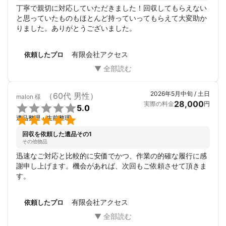
丁寧で親切に対応していただきました！回収してもらえない
と思っていたものもほとんど持っていってもらえて大変助か
りました。ありがとうございました。
有限会社アクセス
依頼したプロ
2026年5月中旬 / 土日
（60代 男性）
malon
様
28,000
実際の料金
円

5.0

遺品整理・生前整理
回収を依頼した遺品その1
その他物品
迅速なご対応と比較的に安価でかつ、作業の的確な履行に感
謝申し上げます。機会があれば、次回もご依頼させて頂きま
す。
有限会社アクセス
依頼したプロ