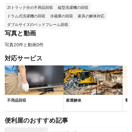
2tトラック分の不用品回収
縦型洗濯機の回収
ドラム式洗濯機の回収
冷蔵庫の回収
家具の解体対応
ダブルサイズのベッドフレーム回収
写真と動画
写真20件と動画0件
すべて見る
対応サービス
不用品回収
家屋解体
電
便利屋のおすすめ記事