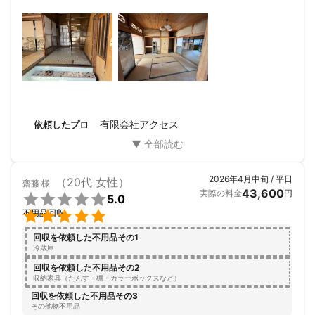
あまりにも違い無駄に時間を取られたり電気も停まってまし
たので懐中電灯で作業しておりました。アクセスさんと連絡
を取らせて頂だいて現地でお会いし様々な相談にも明るく答
えて下さり気持ちが暖かくなりました。暗中模索し、大量の
ゴミと、どれだけかかるかわからない出費を目の前にすると
心まで冷えてしまいます。アクセスさんが来る前にいらした
業者さんは、４０万から５０万だと言って帰られました。そ
れが、普通なのだと思いました。なので、アクセスさんにお
願いする事に決め作業を依頼しました。始める時もメールを
有限会社アクセス
依頼したプロ
下さりとても安心しました。終了後の室内の写真は本当に感
動する位綺麗にしてくださいました。本当にありがとうござ
いました。女性スタッフさん達も寒くて暗い中、本当にあり
がとうございました。
2026年4月中旬 / 平日
（20代 女性）
齋藤
様
43,600
実際の料金
円

5.0

不用品回収
回収を依頼した不用品その1
冷蔵庫
回収を依頼した不用品その2
収納家具（たんす・棚・カラーボックスなど）
回収を依頼した不用品その3
その他物不用品