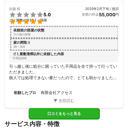
佐藤
様
2025年2月下旬 / 祝日

5.0
55,000
実際の料金
円

ゴミ屋敷の片付け・清掃
依頼前の部屋の状態
その他の状態
家の間取り
3R～3DK
ゴミ屋敷清掃以外に依頼した内容
不用品回収
引っ越し後に処分に困っていた不用品を全て持って行ってい
ただきました。

個人では処理できない量だったので、とても助かりました。
数社見積もりも比べましたが、現場を確認し、料金を安くし
ていただき、感謝しています。仕事も早く、とても丁寧でし
有限会社アクセス
依頼したプロ
た。また、困った時はお願いしたいと思います。
口コミをもっと見る
サービス内容・特徴