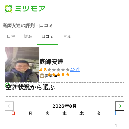
庭師安達の評判・口コミ
日程
詳細
口コミ
写真
庭師安達
42
件
4.8


実績
50
件
事業者確認済
空き状況から選ぶ
2026年8月
日
月
火
水
木
金
土
1