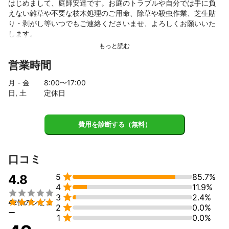
はじめまして、庭師安達です。お庭のトラブルや自分では手に負
えない雑草や不要な枝木処理のご用命、除草や殺虫作業、芝生貼
り・剥がし等いつでもご連絡くださいませ、よろしくお願いいた
します。
営業時間
月 - 金
8
:00〜
17
:00
日, 土
定休日
費用を診断する（無料）
口コミ

5
85.7%
4.8

4
11.9%


3
2.4%

42件のレビュ

2
0.0%
ー

1
0.0%