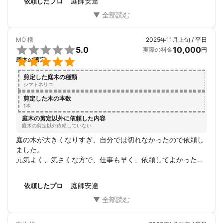
庭師安達
依頼したプロ
MO
様
2025年11月上旬 / 平日

5.0
10,000
実際の料金
円

庭木の剪定
剪定した庭木の種類
シマトネリコ
剪定した木の本数
1本
庭木の剪定以外に依頼した内容
庭木の剪定以外依頼していない
庭の木が大きくなりすぎ、自分では切れなかったので依頼し
ました。

元気よく、気さくな方で、仕事も早く、依頼してよかったで
す。

すっきりとした景色が戻って、とても助かりました。
庭師安達
依頼したプロ