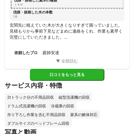
伐採・抜根した庭木の種類
ミモザ
伐採・抜根した木の本数
1本
玄関先に植えていた木が大きくなりすぎて困っていました。

見積もりから事前下見などまめに連絡をくれ、作業も素早く
完璧にしていただきました。

綺麗に伐採していただきありがとうございました。とてもス
ッキリしました。
庭師安達
依頼したプロ
口コミをもっと見る
サービス内容・特徴
2tトラック分の不用品回収
縦型洗濯機の回収
ドラム式洗濯機の回収
冷蔵庫の回収
吊り下ろし作業を含む不用品回収
家具の解体対応
ダブルサイズのベッドフレーム回収
写真と動画