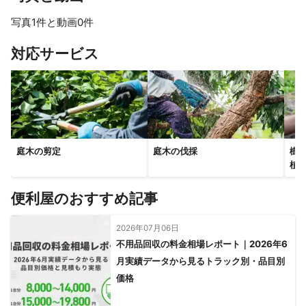
写真1件と動画0件
対応サービス
庭木の剪定
庭木の伐採
樹
植
便利屋のおすすめ記事
2026年07月06日
不用品回収の料金相場レポート｜2026年6
月実績データから見るトラック別・品目別
価格