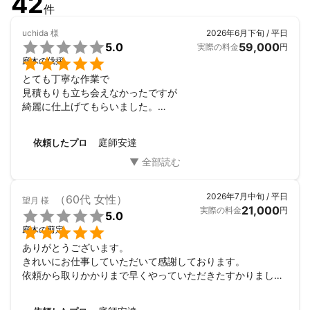
42
件
uchida
様
2026年6月下旬 / 平日

5.0
59,000
実際の料金
円

庭木の伐採
とても丁寧な作業で

見積もりも立ち会えなかったですが

綺麗に仕上げてもらいました。

また、次回もお願いしたいと思います。

今回は、ありがとうございました。
庭師安達
依頼したプロ
2026年7月中旬 / 平日
（60代 女性）
望月
様
21,000
実際の料金
円

5.0

庭木の剪定
ありがとうございます。

きれいにお仕事していただいて感謝しております。

依頼から取りかかりまで早くやっていただきたすかりまし
た。