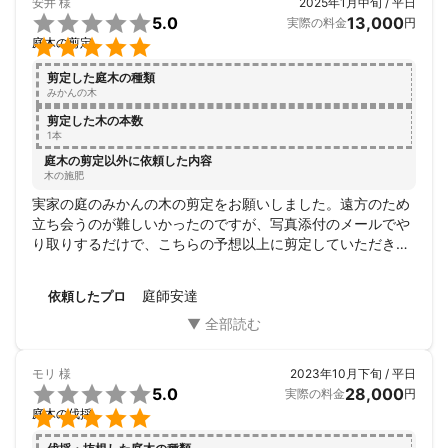
安井
様
2025年1月中旬 / 平日

5.0
13,000
実際の料金
円

庭木の剪定
剪定した庭木の種類
みかんの木
剪定した木の本数
1本
庭木の剪定以外に依頼した内容
木の施肥
実家の庭のみかんの木の剪定をお願いしました。遠方のため
立ち会うのが難しいかったのですが、写真添付のメールでや
り取りするだけで、こちらの予想以上に剪定していただきま
した。感謝です。次回もぜひお願いしたいと思っています。
庭師安達
依頼したプロ
モリ
様
2023年10月下旬 / 平日

5.0
28,000
実際の料金
円

庭木の伐採