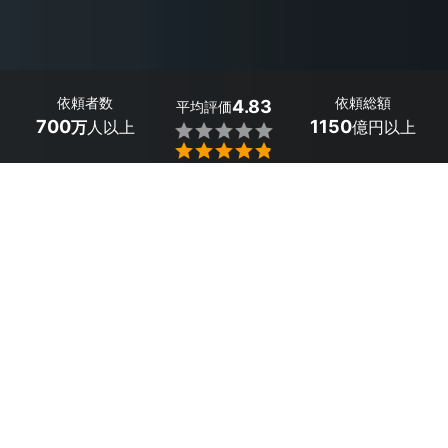
依頼者数
依頼総額
4.83
平均評価
700
1150
万
人以上
億円以上


最大５件
2分で依頼
見積が届く
プロを選ぶ
目次
1
綱島・日吉のおすすめカメラマン
2
綱島・日吉のビジネス向けカメラマンを依頼
した人の口コミ
3
エリアから神奈川県のカメラマンを探す