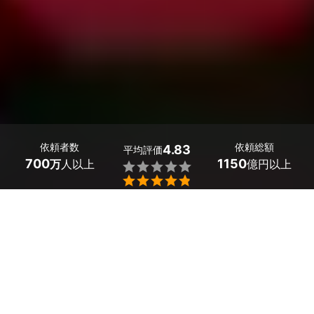
依頼者数
依頼総額
4.83
平均評価
700
1150
万
人以上
億円以上


岡山県鏡野町のエアコンの水漏れ修理の業者探しはミツモ
アで。
エアコンから水漏れが生じているといったお悩みはありま
せんか？
エアコンの水漏れには、ドレンホースのつまり・室内機の
設置状況・エアコン本体の故障といった様々な原因があり
ます。