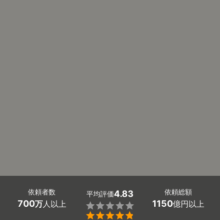
依頼者数
依頼総額
4.83
平均評価
700
1150
万
人以上
億円以上

