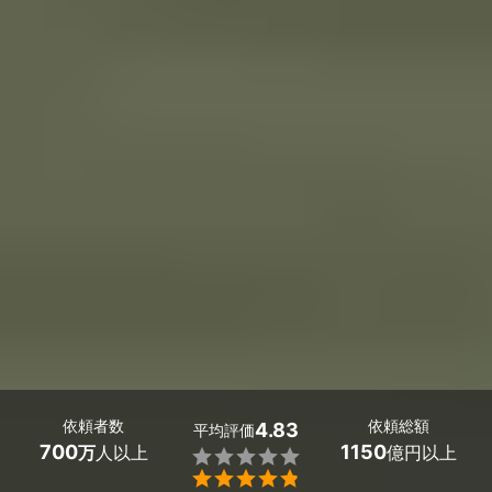
依頼者数
依頼総額
4.83
平均評価
700
1150
万
人以上
億円以上

