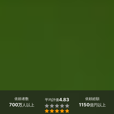
依頼者数
依頼総額
4.83
平均評価
700
1150
万
人以上
億円以上

