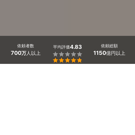
依頼者数
依頼総額
4.83
平均評価
700
1150
万
人以上
億円以上


奈良県に短期滞在ビザ取得代行の行政書士はたくさんいま
す。必要な書類の取得や作成、申請手続きはプロに任せる
とスムーズです。
「なるべく早くビザを取得する必要がある」「自分で準備
する時間がない」とお悩みの方は、一度相談するのがオス
スメです。
ミツモアで質問に答えると、あなたに合った最大5人の奈
良県の行政書士から見積もりが届きます。料金や口コミを
確認して、安価で信頼できるぴったりの行政書士を見つけ