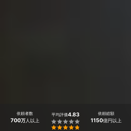
依頼者数
依頼総額
4.83
平均評価
700
1150
万
人以上
億円以上

