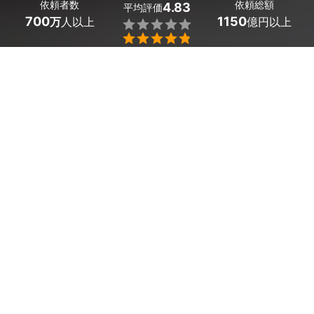
依頼者数
依頼総額
4.83
平均評価
700
1150
万
人以上
億円以上


沖縄県伊江村の出張カメラマン探しはミツモアで。
 「素敵な写真」「信頼感のある写真」が集客やブランデ
ィングの鍵。店舗・ショップ、美容院・ネイルサロン・エ
ステサロン、病院・クリニック・介護施設など、どんなク
ライアント様の撮影も経験豊富なのがミツモアカメラマン
のいいところ。
 「スタッフを全員撮影してほしい」「古いお店だけどお
洒落に見せたい」「施術の写真を撮りたい」など、ご要望
はなんでもお聞かせください。経験豊富なプロカメラマン
達から希望と予算に沿った提案が届きます。
 かんたん・お得な見積もり体験を、ミツモアで。
沖縄県伊江村のおすすめ店舗撮影カメラマン