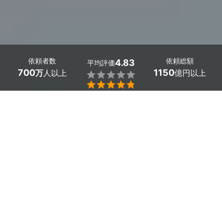
依頼者数
依頼総額
4.83
平均評価
700
1150
万
人以上
億円以上


大阪府泉佐野市の壁紙の剥がれ・穴補修は、ミツモアで。
「壁紙が剥がれてしまった」「穴が空いた壁紙を補修した
い」という場合は、大阪府泉佐野市の経験豊富なプロに相
談しましょう。
プロなら壁紙の現状などを考慮して、ぴったりの補修方法
を提案してくれます。費用について相談すれば、予算にあ
ったプランを作ってくれ、納得できる壁の補修ができます
よ。
かんたん・お得な見積もり体験を、ミツモアで。