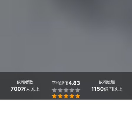
依頼者数
依頼総額
4.83
平均評価
700
1150
万
人以上
億円以上


埼玉県ふじみ野市で多数の給与計算に強い税理士が見つか
りました。料金相場は月額の基本料金1万円に加え、従業
員1名あたり500円～1000円とお得。「税金や社会保険料
の計算が難しい」「法制度の頻繁な改正についていけな