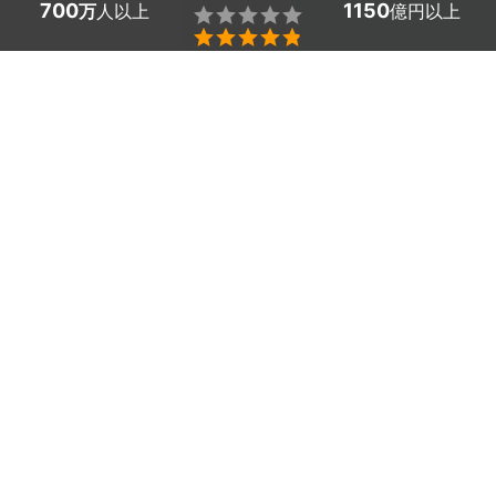
700
1150
万
人以上
億円以上


条件を選択して
最適なプロを見つけましょう
エリア
沖縄県 -
（未選択）
25
絞り込む
件
沖縄県のトイレの水漏れ修理の業者探しはミツモアで。
トイレタンクや便器のフチ、蛇口の接続部分からの水漏れ
に悩んでいませんか？
パーツの緩みや破損が原因だとわかっていても、自分で交
換や修理をするのは、やっかいなものです。
小さなトラブルも放っておくと、水浸しになることがある
ので、早いうちに対策しましょう。