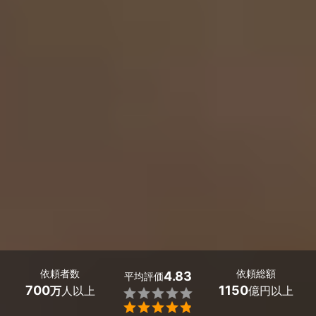
依頼者数
依頼総額
4.83
平均評価
700
1150
万
人以上
億円以上

