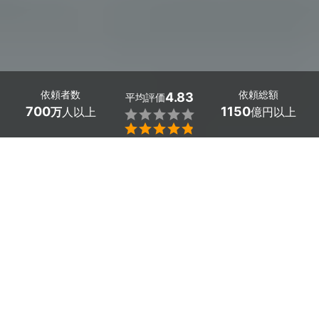
依頼者数
依頼総額
4.83
平均評価
700
1150
万
人以上
億円以上


東京都墨田区で安心安全かつ実績のある融資・資金調達
に強い税理士をお探しなら「ミツモア」。融資・資金調
達に関する料金や相場、プロの口コミなどが丸わかり。
あなたのこだわり・要望に合わせて融資・資金調達に強
い税理士から最適な見積もりが届きます。
東京都墨田区のおすすめ融資・資金調達に強い税理
士