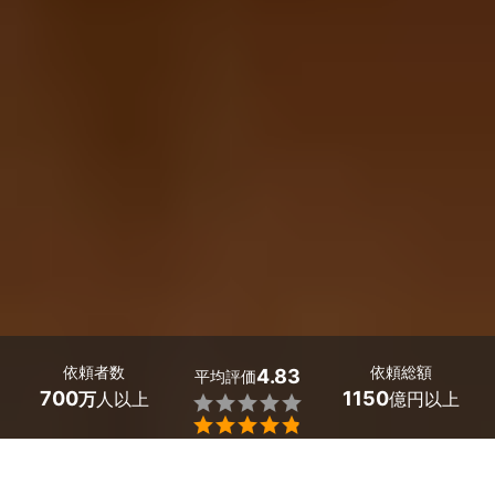
依頼者数
依頼総額
4.83
平均評価
700
1150
万
人以上
億円以上


ミツモアなら大分県日出町の空室クリーニング業者を料