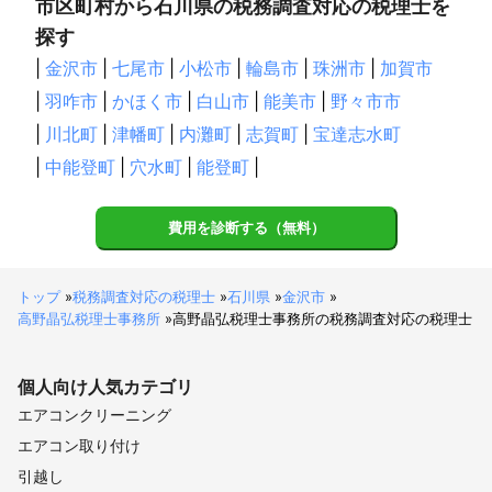
市区町村から石川県の税務調査対応の税理士を
喜多方市
相馬市
二本松市
田村市
南相馬市
探す
伊達市
本宮市
桑折町
国見町
川俣町
大玉村
|
金沢市
|
七尾市
|
小松市
|
輪島市
|
珠洲市
|
加賀市
鏡石町
天栄村
北塩原村
磐梯町
猪苗代町
|
羽咋市
|
かほく市
|
白山市
|
能美市
|
野々市市
会津坂下町
湯川村
西郷村
泉崎村
中島村
矢吹町
棚倉町
|
川北町
矢祭町
|
津幡町
塙町
|
内灘町
鮫川村
|
志賀町
石川町
|
宝達志水町
玉川村
平田村
浅川町
古殿町
三春町
小野町
広野町
|
中能登町
|
穴水町
|
能登町
|
楢葉町
富岡町
川内村
大熊町
双葉町
浪江町
葛尾村
新地町
飯舘村
費用を診断する（無料）
【
岡山県
】
西粟倉村
奈義町
美作市
勝央町
津山市
鏡野町
トップ
»
税務調査対応の税理士
»
石川県
»
金沢市
»
備前市
和気町
岡山市
倉敷市
玉野市
笠岡市
高野晶弘税理士事務所
»
高野晶弘税理士事務所の税務調査対応の税理士
井原市
総社市
高梁市
新見市
瀬戸内市
赤磐市
真庭市
浅口市
早島町
里庄町
矢掛町
新庄村
個人向け
人気カテゴリ
久米南町
美咲町
吉備中央町
エアコンクリーニング
【
千葉県
】
エアコン取り付け
野田市
千葉市
銚子市
市川市
船橋市
館山市
引越し