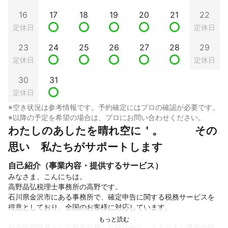
16
17
18
19
20
21
22
定休日
定休日
23
24
25
26
27
28
29
定休日
定休日
30
31
定休日
※空き状況は参考情報です。予約確定にはプロの確認が必要です。
※以降の予定を希望の場合は、プロにお問い合わせください。
わたしのあしたを晴れ空に＇。　　　その
思い　私たちがサポートします
自己紹介（事業内容・提供するサービス）
みなさま、こんにちは。

高野晶弘税理士事務所の高野です。

石川県金沢市にある事務所で、確定申告に関する税務サービスを
得意としており、全国のお客様に対応しています。  

自身国税職員として長年勤務した経験から、さまざまな業種の確