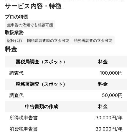
サービス内容・特徴
定申告に関する知識が豊富で、幅広い層のお客様のご要望にお応
えできると思っています。

プロの特長
また、社会保険労務士資格も併せ持っており、トータルでのサポ
ートも可能です。

無申告の依頼でも相談可能
取扱業務
みなさまがビジネスに集中できるよう、税務管理、必要に応じて
記帳代行
国税局調査時の立会可能
税務署調査の立会可能
社会保険労務管理をお任せいただければ幸いです。私たちは、自
分の明日のために頑張っているみなさまを全力でサポートいたし
料金
ます。

国税局調査（スポット）
料金
ぜひお気軽にご相談ください。
これまでの実績
調査代
100,000円
国税局・税務署で３８年間勤務

主に個人事業主の確定申告業務

税務署調査（スポット）
料金
調査代
50,000円
アピールポイント
趣味のマラソンと同じように、何ごとも最後まであきらめずに対
申告書類の作成
料金
応します。
所得税申告書
30,000円/年
消費税申告書
30,000円/年