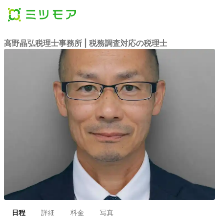
高野晶弘税理士事務所 | 税務調査対応の税理士
日程
詳細
料金
写真