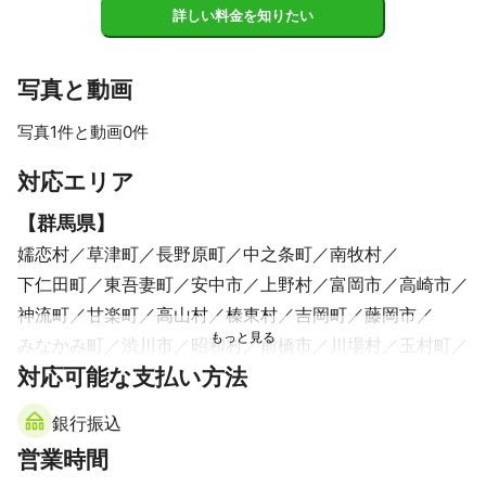
詳しい料金を知りたい
写真と動画
写真1件と動画0件
対応エリア
【
群馬県
】
嬬恋村
草津町
長野原町
中之条町
南牧村
下仁田町
東吾妻町
安中市
上野村
富岡市
高崎市
神流町
甘楽町
高山村
榛東村
吉岡町
藤岡市
みなかみ町
渋川市
昭和村
前橋市
川場村
玉村町
対応可能な支払い方法
沼田市
伊勢崎市
片品村
桐生市
みどり市
太田市
大泉町
千代田町
邑楽町
館林市
明和町
板倉町
銀行振込
【
富山県
】
営業時間
小矢部市
南砺市
砺波市
高岡市
射水市
氷見市