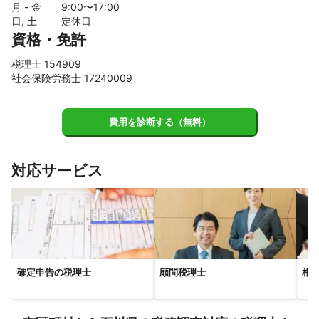
舟橋村
富山市
滑川市
上市町
立山町
魚津市
月 - 金
9
:00〜
17
:00
日, 土
定休日
黒部市
入善町
朝日町
資格・免許
【
鳥取県
】
税理士 154909
岩美町
若桜町
八頭町
鳥取市
智頭町
湯梨浜町
社会保険労務士 17240009
三朝町
北栄町
倉吉市
琴浦町
米子市
境港市
日吉津村
大山町
南部町
伯耆町
日南町
日野町
費用を診断する（無料）
江府町
【
石川県
】
金沢市
野々市市
川北町
内灘町
能美市
津幡町
対応サービス
かほく市
白山市
小松市
宝達志水町
加賀市
羽咋市
中能登町
志賀町
七尾市
穴水町
能登町
輪島市
珠洲市
【
福島県
】
檜枝岐村
只見町
金山町
南会津町
昭和村
三島町
確定申告の税理士
顧問税理士
相
柳津町
西会津町
下郷町
会津美里町
福島市
会津若松市
郡山市
いわき市
白河市
須賀川市