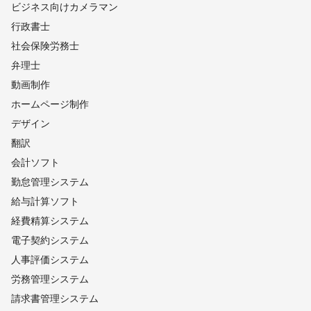
養老町
多治見市
輪之内町
瑞浪市
土岐市
恵那市
ビジネス向けカメラマン
海津市
行政書士
【
福井県
】
社会保険労務士
あわら市
勝山市
坂井市
永平寺町
福井市
大野市
弁理士
鯖江市
池田町
越前町
越前市
南越前町
敦賀市
動画制作
美浜町
若狭町
小浜市
おおい町
高浜町
ホームページ制作
【
長野県
】
デザイン
大町市
松川村
白馬村
安曇野市
王滝村
池田町
翻訳
松本市
木曽町
山形村
生坂村
小谷村
朝日村
会計ソフト
木祖村
小川村
麻績村
筑北村
上松町
塩尻市
勤怠管理システム
大桑村
辰野町
千曲市
茅野市
長野市
青木村
給与計算ソフト
岡谷市
南箕輪村
南木曽町
坂城町
箕輪町
宮田村
経費精算システム
下諏訪町
信濃町
飯綱町
諏訪市
上田市
長和町
電子契約システム
駒ヶ根市
飯島町
小布施町
伊那市
立科町
須坂市
人事評価システム
中野市
阿智村
高森町
松川町
中川村
東御市
労務管理システム
原村
高山村
小諸市
平谷村
豊丘村
飯山市
請求書管理システム