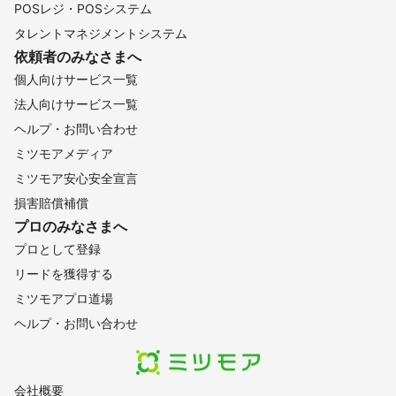
富士見町
下條村
喬木村
佐久市
木島平村
飯田市
POSレジ・POSシステム
根羽村
大鹿村
山ノ内町
野沢温泉村
御代田町
タレントマネジメントシステム
依頼者のみなさまへ
阿南町
売木村
泰阜村
小海町
佐久穂町
南牧村
個人向けサービス一覧
軽井沢町
栄村
天龍村
北相木村
南相木村
川上村
法人向けサービス一覧
【
山梨県
】
ヘルプ・お問い合わせ
北杜市
南アルプス市
韮崎市
甲斐市
早川町
ミツモアメディア
富士川町
昭和町
甲府市
中央市
山梨市
ミツモア安心安全宣言
市川三郷町
身延町
笛吹市
甲州市
南部町
損害賠償補償
丹波山村
富士河口湖町
鳴沢村
小菅村
大月市
プロのみなさまへ
西桂町
富士吉田市
忍野村
都留市
山中湖村
プロとして登録
上野原市
道志村
リードを獲得する
【
静岡県
】
ミツモアプロ道場
浜松市
川根本町
静岡市
湖西市
森町
島田市
ヘルプ・お問い合わせ
磐田市
富士宮市
藤枝市
袋井市
掛川市
富士市
菊川市
焼津市
小山町
御殿場市
吉田町
牧之原市
裾野市
御前崎市
長泉町
沼津市
清水町
三島市
会社概要