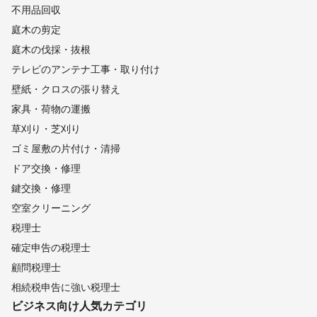
木更津市
松戸市
茂原市
成田市
佐倉市
東金市
不用品回収
旭市
習志野市
柏市
勝浦市
市原市
流山市
庭木の剪定
八千代市
我孫子市
鴨川市
鎌ケ谷市
君津市
庭木の伐採・抜根
富津市
浦安市
四街道市
袖ケ浦市
八街市
印西市
テレビのアンテナ工事・取り付け
白井市
富里市
南房総市
匝瑳市
香取市
山武市
壁紙・クロスの張り替え
いすみ市
大網白里市
酒々井町
栄町
神崎町
家具・荷物の運搬
多古町
東庄町
九十九里町
芝山町
横芝光町
草刈り・芝刈り
一宮町
睦沢町
長生村
白子町
長柄町
長南町
ゴミ屋敷の片付け・清掃
大多喜町
御宿町
鋸南町
ドア交換・修理
【
岐阜県
】
鍵交換・修理
白川村
飛騨市
高山市
郡上市
下呂市
本巣市
空室クリーニング
関市
山県市
揖斐川町
美濃市
七宗町
白川町
税理士
東白川村
富加町
大野町
川辺町
美濃加茂市
確定申告の税理士
岐阜市
池田町
北方町
八百津町
神戸町
坂祝町
顧問税理士
瑞穂市
各務原市
岐南町
垂井町
中津川市
御嵩町
相続税申告に強い税理士
可児市
笠松町
安八町
関ケ原町
大垣市
羽島市
ビジネス向け
人気カテゴリ