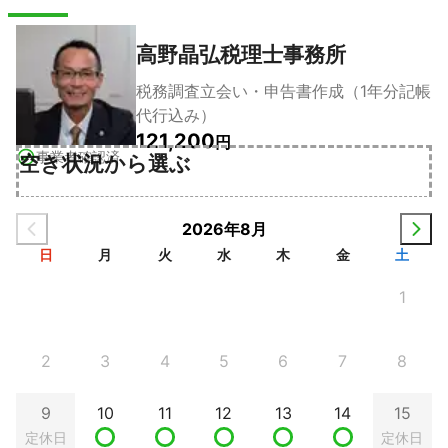
高野晶弘税理士事務所
税務調査立会い・申告書作成（1年分記帳
代行込み）
121,200
円
事業者確認済
空き状況から選ぶ
2026年8月
日
月
火
水
木
金
土
1
2
3
4
5
6
7
8
9
10
11
12
13
14
15
定休日
定休日