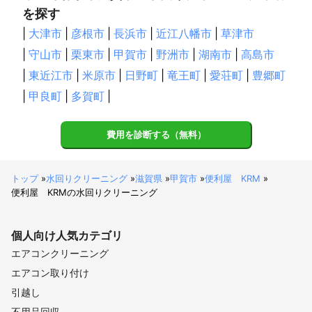
を探す
|
大津市
|
彦根市
|
長浜市
|
近江八幡市
|
草津市
|
守山市
|
栗東市
|
甲賀市
|
野洲市
|
湖南市
|
高島市
|
東近江市
|
米原市
|
日野町
|
竜王町
|
愛荘町
|
豊郷町
|
甲良町
|
多賀町
|
費用を診断する（無料）
トップ
»
水回りクリーニング
»
滋賀県
»
甲賀市
»
便利屋 KRM
»
便利屋 KRMの水回りクリーニング
個人向け
人気カテゴリ
エアコンクリーニング
エアコン取り付け
引越し
不用品回収