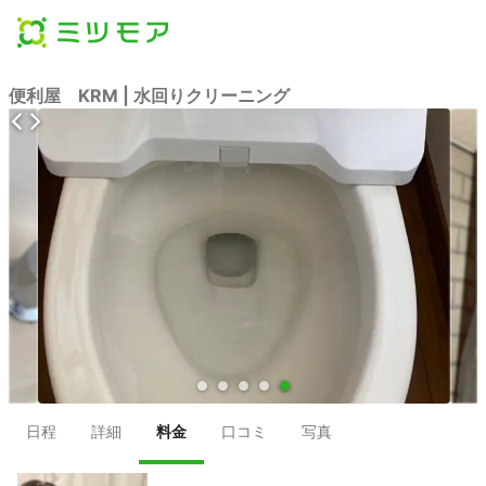
便利屋 KRM | 水回りクリーニング
●
●
●
●
●
日程
詳細
料金
口コミ
写真