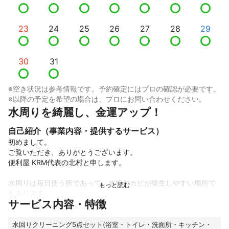
23
24
25
26
27
28
29
30
31
※空き状況は参考情報です。予約確定にはプロの確認が必要です。
※以降の予定を希望の場合は、プロにお問い合わせください。
水周りを綺麗し、金運アップ！
自己紹介（事業内容・提供するサービス）
初めまして。

ご覧いただき、ありがとうございます。

便利屋 KRM代表の北村と申します。

水周りは毎日使う所であって、水垢やカビが発生しやすい場所で
もあります。

サービス内容・特徴
水周りを綺麗にすると運気が良くなると言われています。

毎日掃除をしていても、どうしても落ちない汚れもありますよ
ね。

水回りクリーニング5点セット(浴室・トイレ・洗面所・キッチン・