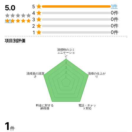

1件
5.0
5

0件
4


0件
3

(1件)

0件
2

0件
1
項目別評価
清掃時のコミ
ュニケーショ
ン
5
4
3
2
清掃員の清潔
清掃の仕上が
さ
り
1
料金に対する
電話・チャッ
納得感
ト対応
1
件