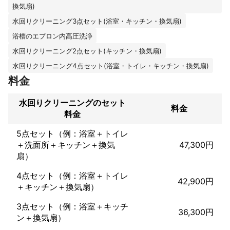
落ちない汚れを綺麗に致します！

換気扇)
水回りクリーニング3点セット(浴室・キッチン・換気扇)
水周り3点セット、5点セットもございます。

浴槽のエプロン内高圧洗浄
単品で頼むよりかはお得になっています。

水回りクリーニング2点セット(キッチン・換気扇)
この機会に是非お試しください。

水回りクリーニング4点セット(浴室・トイレ・キッチン・換気扇)
お気軽にお問い合わせください。
料金
これまでの実績
不用品回収業者で2年働きました。

水回りクリーニングのセット
料金
不動産会社と提携しており、賃貸の残置物回収、ハウスクリーニ
料金
ングをしています。　
アピールポイント
5点セット（例：浴室＋トイレ
この人に頼んで良かった、またこの人に頼みたいと思ってもらえ
＋洗面所＋キッチン＋換気
47,300円
るように頑張りますので、宜しくお願い致します。
扇）
4点セット（例：浴室＋トイレ
42,900円
＋キッチン＋換気扇）
3点セット（例：浴室＋キッチ
36,300円
ン＋換気扇）