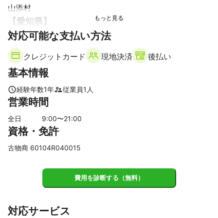
山添村
【
愛知県
】
対応可能な支払い方法
弥富市
愛西市
飛島村
津島市
蟹江町
常滑市
知多市
稲沢市
あま市
クレジットカード
現地決済
後払い
【
三重県
】
基本情報
亀山市
菰野町
鈴鹿市
四日市市
東員町
いなべ市
伊賀市
朝日町
川越町
桑名市
津市
木曽岬町
経験年数
1
年
従業員
1
人
営業時間
名張市
【
京都府
】
全日
9
:00〜
21
:00
資格・免許
南山城村
和束町
笠置町
宇治田原町
宇治市
井手町
【
滋賀県
】
古物商 60104R040015
日野町
甲賀市
東近江市
竜王町
湖南市
愛荘町
多賀町
豊郷町
甲良町
栗東市
近江八幡市
野洲市
費用を診断する（無料）
彦根市
守山市
草津市
大津市
対応サービス