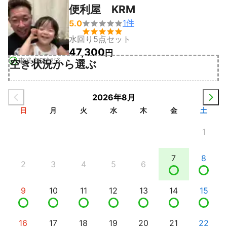
便利屋 KRM
1
件
5.0


水回り5点セット
47,300
円
事業者確認済
空き状況から選ぶ
2026年8月
日
月
火
水
木
金
土
1
7
8
2
3
4
5
6
9
10
11
12
13
14
15
16
17
18
19
20
21
22