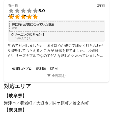
石井
様
2年前

5.0

水回りクリーニング
特に汚れが気になっていた場所
浴室
クリーニングのきっかけ
カビが生えてきた
初めて利用しましたが、まず対応が親切で細かく打ち合わせ
や説明してもらえるところが 好感を持てました。 お値段
が、リーズナブルでなのでどんな感じかと思っていましたが
しっかりお掃除してもらたのでお得な気分になりました 清掃
後、今後の掃除のポイントなどもアドバイスしていただきい
便利屋 KRM
依頼したプロ
い店と思いました お勧めします!(^^)!
対応エリア
【
岐阜県
】
海津市
養老町
大垣市
関ケ原町
輪之内町
【
奈良県
】