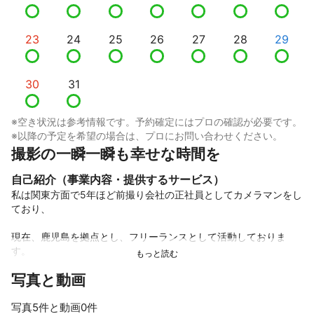
23
24
25
26
27
28
29
30
31
※空き状況は参考情報です。予約確定にはプロの確認が必要です。
※以降の予定を希望の場合は、プロにお問い合わせください。
撮影の一瞬一瞬も幸せな時間を
自己紹介（事業内容・提供するサービス）
私は関東方面で5年ほど前撮り会社の正社員としてカメラマンをし
ており、 

現在、鹿児島を拠点とし、フリーランスとして活動しておりま
す。 

写真と動画
普段、土日は婚礼の撮影をしており、平日は七五三やお宮参り、
写真5件と動画0件