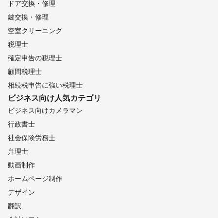
ライトスタンド／アンブレラ／ソフトボックス 等 

ドア交換・修理
鍵交換・修理
空室クリーニング
【編集】 

税理士
確定申告の税理士
Adobe Lightroom / Photoshop /  

顧問税理士
撮影したお写真は全て綺麗に現像（色調・露出補正）、必要に応
相続税申告に強い税理士
じ、編集・修正してご納品いたします。 
ビジネス向け
人気カテゴリ
これまでの実績
ビジネス向けカメラマン
カメラマン歴8年

婚礼前撮り組数

行政書士
年間約300組数以上 総数1500組以上

社会保険労務士
弁理士
動画制作
ホームページ制作
デザイン
翻訳