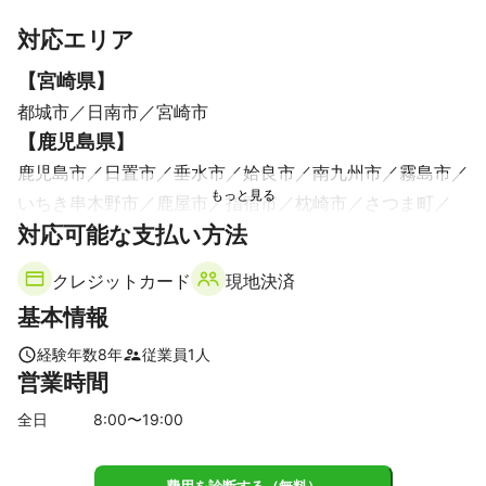
学校行事などの撮影を 

すべて見る
対応エリア
行っております。 

【
宮崎県
】
都城市
日南市
宮崎市
【
鹿児島県
】
カメラマンとして7年間、2000件以上の撮影を行ってきました。 

鹿児島市
日置市
垂水市
姶良市
南九州市
霧島市
家族写真の撮影経験も豊富なので、きっとご満足していただける
いちき串木野市
鹿屋市
指宿市
枕崎市
さつま町
かと思います。 

対応可能な支払い方法
大崎町
曽於市
東串良町
錦江町
薩摩川内市
こんなスタイルで撮影して欲しい、というものがあれば是非リク
志布志市
湧水町
エストもお待ちしております。 

クレジットカード
現地決済
基本情報
経験年数
8
年
従業員
1
人
カメラマンに頼むのは緊張する、、 

営業時間
どういう風に撮られたらいいか分からない、 

全日
8
:00〜
19
:00
撮影の日になって写真のイメージが湧いてない、 
