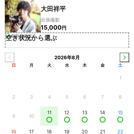
大田祥平
出張撮影
15,000
円
事業者確認済
空き状況から選ぶ
2026年8月
日
月
火
水
木
金
土
1
2
3
4
5
6
7
8
11
12
13
14
15
9
10
16
17
18
19
20
21
22