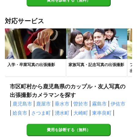
など不安なことが山ほどあるかと思いますが任せてください！ 

費用を診断する（無料）
ポージングの指示はもちろんのこと、経験を活かし、知識、アイ
ディアを出し、笑顔を引き出し自然な状態をお撮りします！ 

対応サービス
▶︎使用機材 

入学・卒業写真の出張撮影
家族写真・記念写真の出張撮影
フ
【カメラ】 

出
Canon1DXmark2 1台 

市区町村から鹿児島県のカップル・友人写真の
Canon5Dmark4 1台 

出張撮影カメラマンを探す
|
鹿児島市
|
鹿屋市
|
垂水市
|
曽於市
|
霧島市
|
伊佐市
Canon5Dmark3 1台 

|
姶良市
|
さつま町
|
湧水町
|
大崎町
|
東串良町
|
【レンズ】 

費用を診断する（無料）