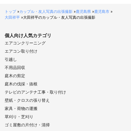
Canon24−70mm f2.8 

トップ
»
カップル・友人写真の出張撮影
»
鹿児島県
»
鹿児島市
»
Canon70-200mm　F2.8 

大田祥平
»
大田祥平のカップル・友人写真の出張撮影
Canon 17-40mm  

個人向け
人気カテゴリ
Canon 24-105mm 

エアコンクリーニング
Canon 50mm F1.8 

エアコン取り付け
引越し
Canon 85mm F1.8 

不用品回収
庭木の剪定
庭木の伐採・抜根
テレビのアンテナ工事・取り付け
【ストロボ／照明機材】 

壁紙・クロスの張り替え
家具・荷物の運搬
ストロボ　2灯 

草刈り・芝刈り
その他： 

ゴミ屋敷の片付け・清掃