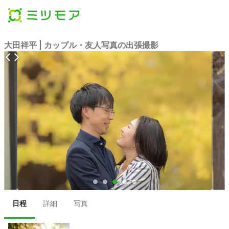
大田祥平 | カップル・友人写真の出張撮影
●
●
●
●
●
日程
詳細
写真