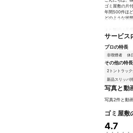
ゴミ屋敷の片付
年間500件ほ
どのような状態
また弊社は不用
サービス
高価買取り出来
プロの特長
是非、ご依頼お
ご依頼件数が
非喫煙者
休
これまでの実
その他の特長
帯広、十勝での
2トントラッ
総作業件数10
また新聞など
新品スリッパ
アピールポイ
写真と動
帯広、十勝で
下さい。

写真2件と動画
地域トップクラ
お客様満足度9
ゴミ屋敷
是非ご連絡お
4.7