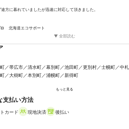
ず途方に暮れていましたが迅速に対応して頂きました。
北海道エコサポート
プロ
ア
町
帯広市
清水町
幕別町
池田町
更別村
士幌町
中札
町
大樹町
本別町
浦幌町
新得町
な支払い方法
トカード
現地決済
後払い