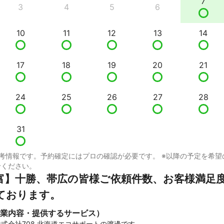
7
3
4
5
6
10
11
12
13
14
17
18
19
20
21
24
25
26
27
28
31
考情報です。予約確定にはプロの確認が必要です。 ※以降の予定を希望
せください。
富】十勝、帯広の皆様ご依頼件数、お客様満足
ております。
業内容・提供するサービス）
式会社708 北海道エコサポートの渡邊です。
