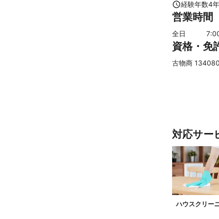
経験年数
4
営業時間
全日
7
:0
資格・免
古物商 134080
対応サー
ハウスクリー