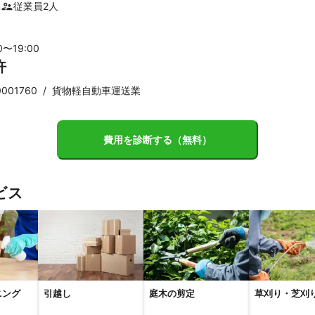
年
従業員
2
人
0〜
19
:00
許
001760
/
貨物軽自動車運送業
費用を診断する（無料）
ビス
ニング
引越し
庭木の剪定
草刈り・芝刈