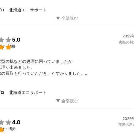
北海道エコサポート
プロ
2022

5.0
実際の料

付け・清掃
大型の机などの処理に困っていましたが

理が出来ました。

のの買取も行っていただき、たすかりました。

いました。
北海道エコサポート
プロ
2022

4.0
実際の料

付け・清掃