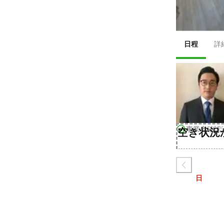
日程
詳
事業者確認
空き状況
日