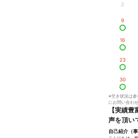
2
9
16
23
30
※空き状況は参
にお問い合わ
【実績豊
声を頂い
自己紹介（事
こんにちは。株