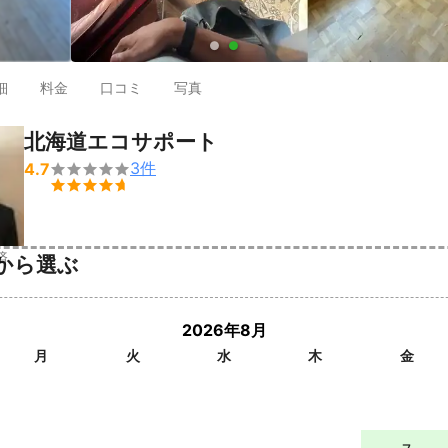
●
●
細
料金
口コミ
写真
北海道エコサポート
3
件
4.7


済
から選ぶ
2026年8月
月
火
水
木
金