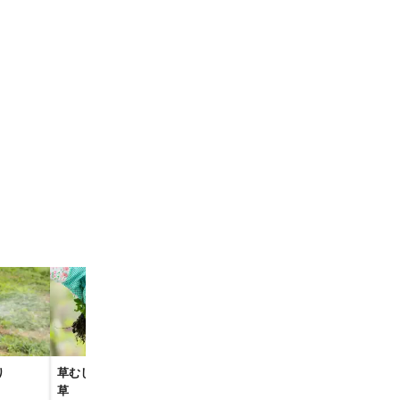
り
草むしり・草取り・除
庭木の伐採
山林の伐採・
草