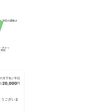
対応の柔軟さ
・チャッ
ト対応
11月下旬 / 平日
20,000
金
円
とうございま