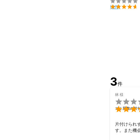


(3件)
3
件
林
様


ゴミ屋敷の片
片付けられ
す。また機