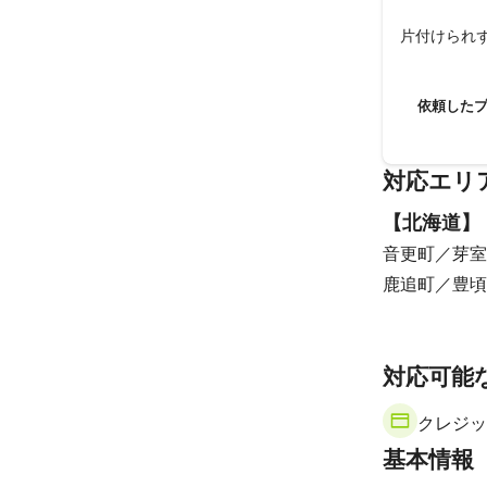
片付けられ
依頼した
対応エリ
【
北海道
】
音更町
芽室
鹿追町
豊頃
対応可能
クレジッ
基本情報