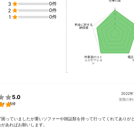
仕事の質

0件
3
5

0件
2
4

0件
1
3
2
料金に対する
納得感
1
作業員のコミ
電話
ュニケーショ
ン
2022年

5.0
実際の料

付け・清掃
ず困っていましたが重いソファーや雑誌類を持って行ってくれてありが
会があればお願いします。