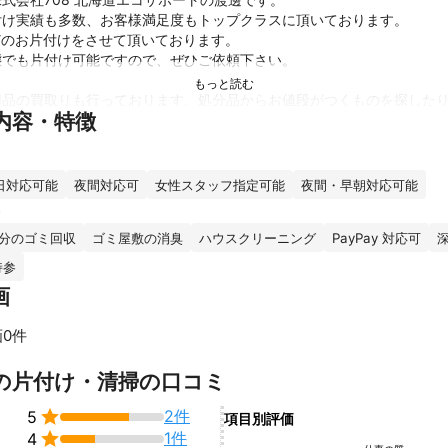
け実績も多数、お客様満足度もトップクラスに頂いております。

どのお片付けをさせて頂いております。

でも片付け可能ですので、ぜひご依頼下さい。

品の買取りも行っております。処分品からお値段がつくものを探したり
内容・特徴
ますので、お得に片付け可能になります！

待ちしております。

殺到しておりますのでお早めのご予約お待ちしております。
日対応可能
夜間対応可
女性スタッフ指定可能
夜間・早朝対応可能
績
実績件数、年間250件以上あります。

ク分のゴミ回収
ゴミ屋敷の消臭
ハウスクリーニング
PayPay 対応可
00件以上になります。

にも取り上げて頂き、市区町村からの委託を受けてやらせて頂いており
持参
ント
画
の遺品整理、不用品処分また不用品買取などは実績多数の北海道エコサ
0件
スの依頼と作業実績をもって安心できる作業をさせて頂いております。
8以上を維持しております。

の片付け・清掃の口コミ
待ちしております！

2件
5
項目別評価

1件
4