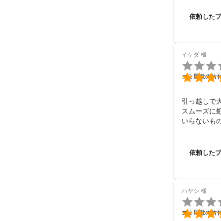
依頼した
イケダ
様


ゴミ屋敷の片
引っ越しで
スムーズに処
いらないも
有難うござ
依頼した
ハヤシ
様


ゴミ屋敷の片