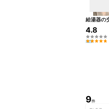
作業員が作業致
※蛇口の修理、
※水道管の補修
※トイレの補修
給湯器の
※排水管の交換
※ウォシュレッ
4.8
※ビルトインガ

※ガス給湯器交換

(9件)
5000件以上
アピールポイ
★当店の特長★
・この道10年
・事前説明無し
・丁寧でスピー
・全員タバコも
・駐車場料金は
【国家資格】給
9
【国家資格】ガ
件
　　　　　　ガ
　　　　　　作