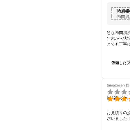
給湯器
瞬間湯
急な瞬間湯沸
年末から状況
とても丁寧
おかげさまで
本日無事にお
当日の作業も
依頼した
とても丁寧で
ほんとにと
次回もお願
tamazosan
様


給湯器の交換
お見積りの
ざいました