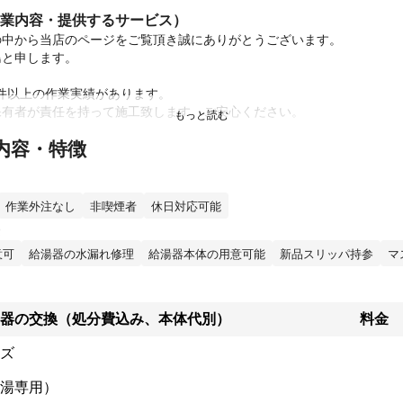
業内容・提供するサービス）
中から当店のページをご覧頂き誠にありがとうございます。

と申します。

0件以上の作業実績があります。

有者が責任を持って施工致します。ご安心ください。

内容・特徴
は給湯器取付工事・ガス漏れ検査・点火テスト・給湯器の撤去処分工事・
含んだ価格となっております。

ては

作業外注なし
非喫煙者
休日対応可能
は交換必須なので6600円

器の場合は、配管カバーが

意可
給湯器の水漏れ修理
給湯器本体の用意可能
新品スリッパ持参
マ
思いますので

要な場合にはサイズにも

の分別途料金がかかります。

致します。

器の交換（処分費込み、本体代別）
料金
在ついているメーカーの同等機種への交換工事をオススメしております。
ズ
が同相違する場合、追加部材等が必要になる場合があります。

金が発生いたします。

湯専用）