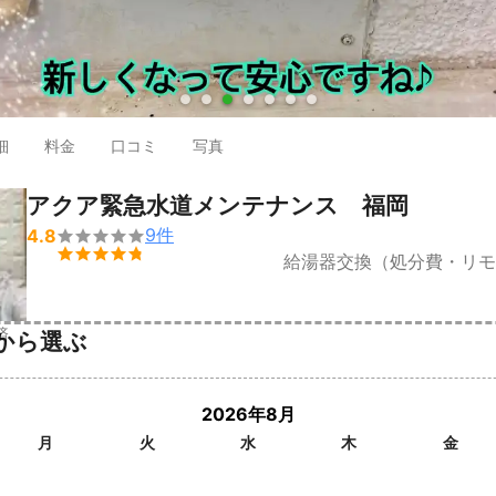
●
●
●
●
●
●
●
細
料金
口コミ
写真
アクア緊急水道メンテナンス 福岡
9
件
4.8


給湯器交換（処分費・リモ
済
から選ぶ
2026年8月
月
火
水
木
金