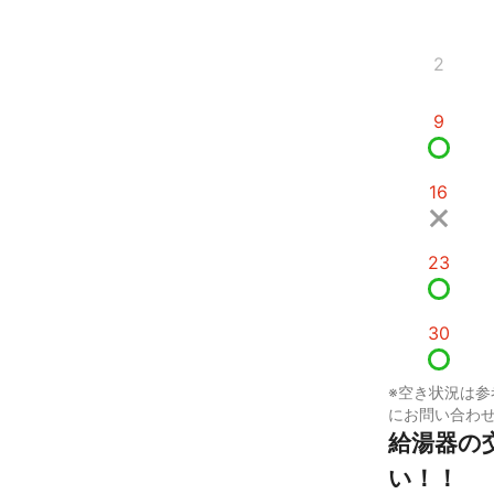
2
9
16
23
30
※空き状況は参
にお問い合わ
給湯器の
い！！