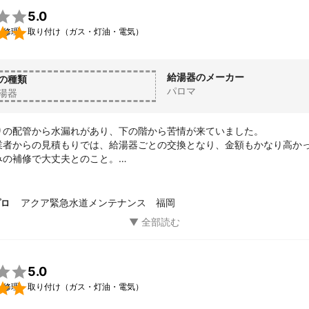

5.0

・修理・取り付け（ガス・灯油・電気）
給湯器のメーカー
の種類
パロマ
湯器
りの配管から水漏れがあり、下の階から苦情が来ていました。

業者からの見積もりでは、給湯器ごとの交換となり、金額もかなり高か
の補修で大丈夫とのこと。

も対応していただき、大変助かりました。依頼して良かったです。
アクア緊急水道メンテナンス 福岡
プロ

5.0

・修理・取り付け（ガス・灯油・電気）