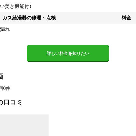
年間は、

い焚き機能付）
を設けております。

で作業後に不備、不具合が

ガス給湯器の修理・点検
料金
った場合、

漏れ
日対応させて頂きます。

で購入された商品に対する

、商品保証は出来かねます。

が行った作業に関しまして

したらご連絡下さい。

詳しい料金を知りたい
、上方排気、後方排気の給湯器

ないものもあります。

画
致します。

画0件
には対応しておりません。

すべて見る
の口コミ
水装置工事主任技術者

ス消費機器設置工事監督者

ガス可とう管接続工事監督者
績
ある

任技術者・ガス消費機器設置工事監督者を所持している
