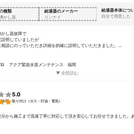
給湯器本体につ
の種類
給湯器のメーカー
自分で用意した
沸かし器
リンナイ
かし器故障で

説明していましたが

に相談にのっていただき詳細を的確に説明していただきました。

年始から対応が取れ

願いする事が出来ました。

説明も

アクア緊急水道メンテナンス 福岡
プロ
した！

ても頼りがいのある業者さんです！

いしたいと思っています。

5.0

・修理・取り付け（ガス・灯油・電気）
提示から施工まで迅速丁寧に対応して頂き安心してお任せできました。
！