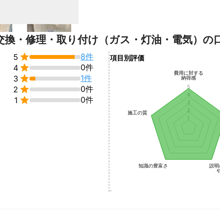
しますのでご安心下さい。

交換、

、交換、新設

、交換

交換・修理・取り付け（ガス・灯油・電気）の
、新設など

ト交換


8件
5
項目別評価
スコンロ交換


0件
4
費用に対する



1件
3
納得感
の経験と実績があります、

5

0件
2
4

0件
1
3
ント
2
施工の質


1
のプロ在籍！素早く丁寧な仕事が自慢です！

での追加料金はありません。

ディなお客様対応が自慢。

吸いません！

当店負担！

知識の豊富さ
説明
水装置工事主任技術者

ス消費機器設置工事監督者

ス可とう管接続工事監督者が

業いたしますので
