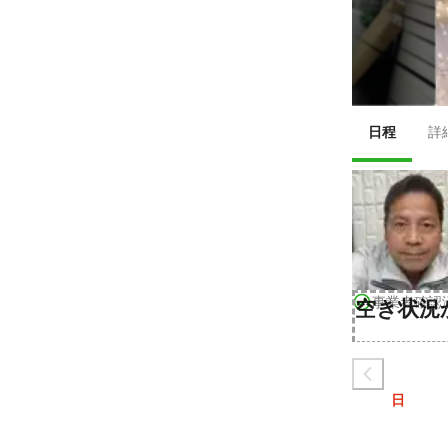
日程
詳
事業者確認
空き状況
日