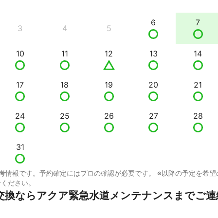
6
7
3
4
5
10
11
12
13
14
17
18
19
20
21
24
25
26
27
28
31
考情報です。予約確定にはプロの確認が必要です。 ※以降の予定を希望
せください。
交換ならアクア緊急水道メンテナンスまでご連