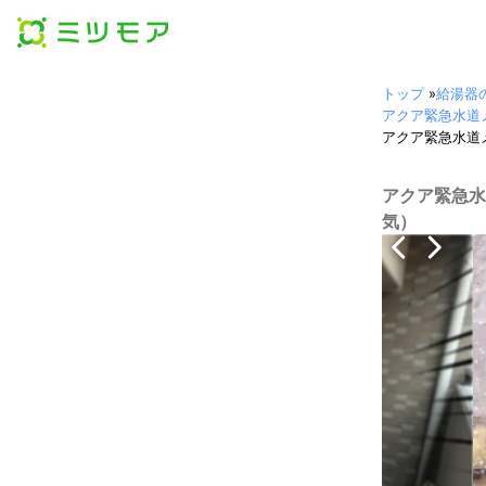
トップ
»
給湯器
アクア緊急水道
アクア緊急水道
アクア緊急水
気）