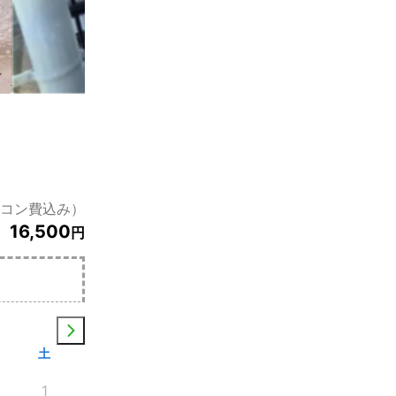
コン費込み）
16,500
円
土
1