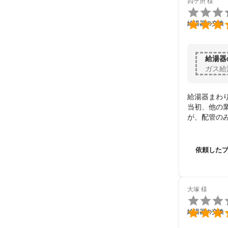
四ケ所
様


給湯器の交換
給湯器
ガス給
給湯器まわ
当初、他の
が、配管のみ
急な依頼に
依頼した
大塚
様


給湯器の交換