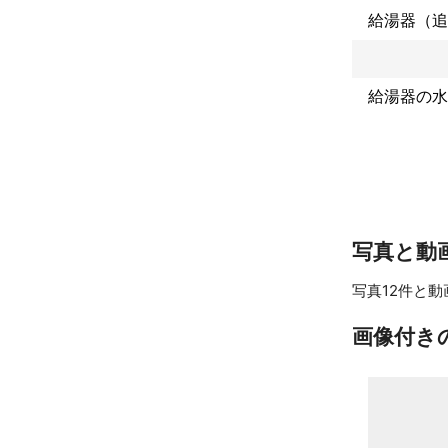
※行った作業後1
給湯器（追
　作業保証期間
　万が一、当店
　発生してしま
給湯器の水
　出来る限り即
　また、お客様
　不具合の場合
　わたくしども
　何かございま
※TES熱源機
　など対応出来
写真と動
　ご了承お願い
写真12件と動
※プロパンガス
画像付き
【国家資格】給
【国家資格】ガ
　　　　　　
これまでの実
【国家資格】で
給水装置工事主