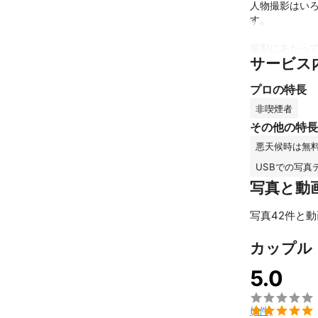
人物撮影はい
す。

撮影にあたって
サービス
☆事前にご依
プロの特長
や時間帯、フ
メージがござい
非喫煙者
その他の特長
☆できるだけ自
悪天候時は無
撮影に慣れて
です。

USBでの写真
そのため、ご
写真と動
す。数カット
いただいて本番
写真42件と動
☆ロケーション
カップル
撮影場所につい
5.0
大切な時間、幸
一期一会の精神


(2件)
土日だけでなく