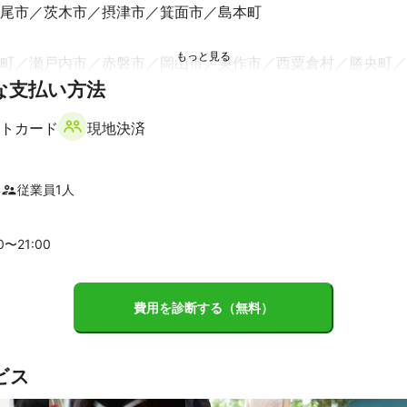
み立てやポージングなどのアドバイスもさせていただきます。

尾市
茨木市
摂津市
箕面市
島本町
上で、不安に思っていることや分からないことがあるかと思います。

、お気軽に相談してください。

町
瀬戸内市
赤磐市
岡山市
美作市
西粟倉村
勝央町
ペア、ご家族、グループ、法人などいろいろな場面でお受けできますの
な支払い方法
町
久米南町
トカード
現地決済
町
たつの市
福崎町
高砂市
相生市
市川町
加古川市
市
上郡町
小野市
稲美町
神河町
佐用町
加東市
明石
町
西脇市
西宮市
尼崎市
芦屋市
宝塚市
伊丹市
三田
年
従業員
1
人
粟市
朝来市
丹波市
丹波篠山市
00〜
21
:00
費用を診断する（無料）
ビス