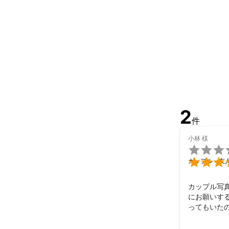
また、ご旅行先
初めて撮影依頼
撮影プランの組
撮影を依頼する
どんなことでも
納品は、オン
届けさせていた
2
件
これまでの実
年間約200件
小林
様
写真歴は約3

います。とく

カップル・友
依頼者様には喜
アピールポイ
カップル写
にお願いす
★	どんなシーンにも対応

ってもいたの
ご希望の撮影
撮影場所の
す。

ました。本
ドラマティッ