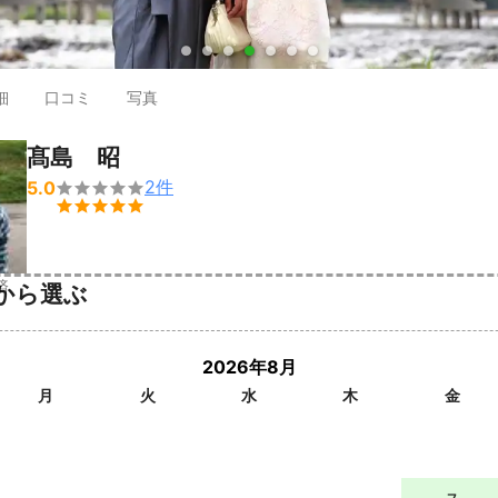
●
●
●
●
●
●
●
細
口コミ
写真
髙島 昭
2
件
5.0


済
から選ぶ
2026年8月
月
火
水
木
金