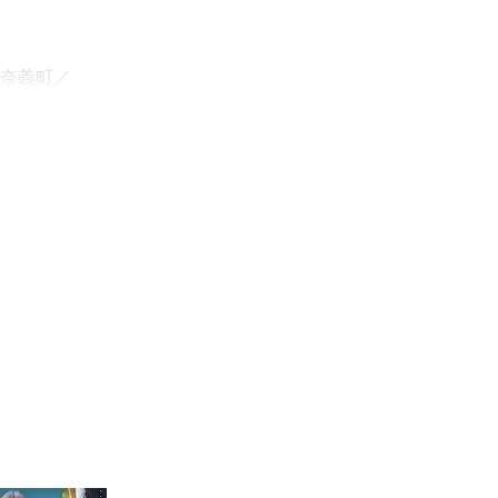
奈義町
でお気軽にご相
加西市
市
三木市
市
川西市