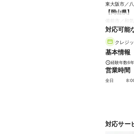
撮影プランの組
東大阪市
八
撮影を依頼する
【
岡山県
】
どんなことでも
備前市
和気
また、個人、
対応可能
津山市
美咲
【
兵庫県
】
クレジッ
姫路市
太子
基本情報
播磨町
赤穂
神戸市
多可
経験年数
6
営業時間
猪名川町
宍
全日
8
:
対応サー