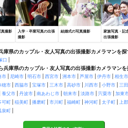
写真撮影
入学・卒業写真の出張
結婚式の写真撮影
家族写真・記
撮影
出張撮影
兵庫県のカップル・友人写真の出張撮影カメラマンを探
塚口
|
ら兵庫県のカップル・友人写真の出張撮影カメラマンを
路市
|
尼崎市
|
明石市
|
西宮市
|
洲本市
|
芦屋市
|
伊丹市
|
相生
赤穂市
|
西脇市
|
宝塚市
|
三木市
|
高砂市
|
川西市
|
小野市
|
三
|
養父市
|
丹波市
|
南あわじ市
|
朝来市
|
淡路市
|
宍粟市
|
加東
多可町
|
稲美町
|
播磨町
|
市川町
|
福崎町
|
神河町
|
太子町
|
上
温泉町
|