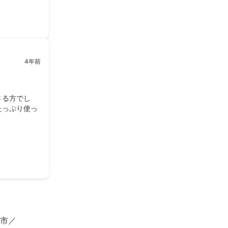
真からスナップ
ていただきま
せていただきま
4年前
、LEDライト
さる方でし
コンポジ用など
たっぷり使っ
承ります。

付け下さい。

影は経験してお
う撮影シーンの
市