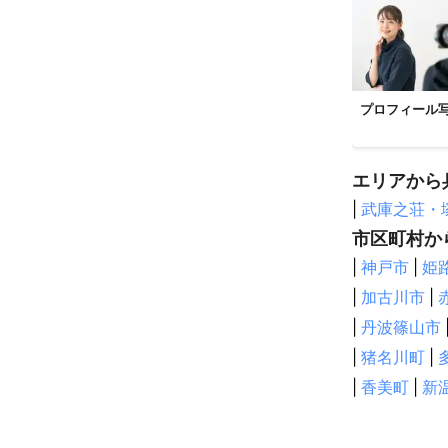
プロフィール
エリアから
|
武庫之荘・
市区町村か
|
神戸市
|
姫
|
加古川市
|
|
丹波篠山市
|
猪名川町
|
|
香美町
|
新