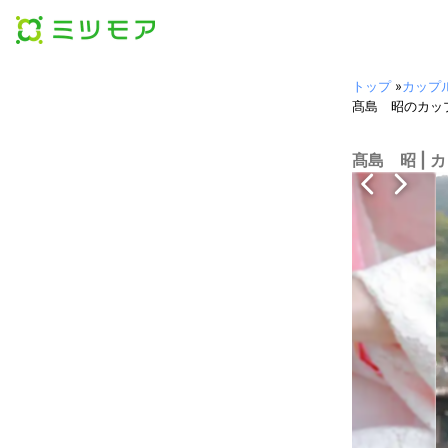
トップ
»
カップ
髙島 昭のカッ
髙島 昭 |