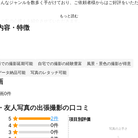
ろんなジャンルを数多く手がけており、ご依頼者様からはご好評をいた
の私の心構えを紹介させていただきます。

内容・特徴
頼者様が考えておられるイメージをお伺いし、それにあったシチュエーシ
ァッションなど)を十分すりあわせて撮影に臨むよう心がけております。
ましたら、遠慮なくご相談下さい。

然な表情での撮影を心がけています。

料での撮影延期可能
自宅での撮影の経験豊富
風景・景色の撮影が得意
いるモデルさんなどでない限り、どうしても緊張していい笑顔・表情が
データ納品可能
写真のレタッチ可能
依頼者様には楽しい気分で撮影できるよう、コミュニケーションを大切
画
のご要望の場合も、カメラに慣れていただくため、ウォーミングアップ
に臨んでおります。

画0件
撮影(屋外)の場合、季節感、臨場感溢れる写真をお撮りするよう心が
すべて見る
・友人写真の出張撮影の口コミ
ても、ご相談いただければその時の旬の場所をご案内、ご提案させてい

2件
5
項目別評価
せの瞬間を永遠に残すことが写真の役割でもあります。


0件
4
で、「今」を良き思い出に残すお手伝いをさせていただきます。

写真の上手さ

0件
3
、平日の撮影もOKです。撮影日程についてはご相談に応じます。

5