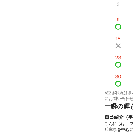
2
9
16
23
30
※空き状況は参
にお問い合わ
一瞬の輝
自己紹介（事
こんにちは。フ
兵庫県を中心に