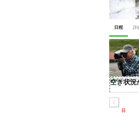
日程
詳
事業者確認
空き状況
日