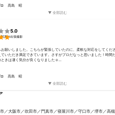
の笑顔たっぷりの写真、優しい雰囲気のプロフィール写真など、記念写
髙島 昭
プロ
写真まで、幅広く対応致します。

服装などもご相談下さい。撮りたいイメージに合ったアドバイスをさせ
スユースでは、カメラマンの立場からブランディングのアドバイスもさ

5.0
メージはポートフォリオをご覧下さい。


人写真の出張撮影
に活動しておりますが、クリップオンストロボ、背景用白布とスタンド
へお願いしました。こちらが緊張していたのに、柔軟な対応をしてくだ
ますので、スタジオや会議室などの撮影場所を確保していただければ、
えていただき満足できています。さすがプロだなっと思いました！時間
ジネスプロフィール写真、オーディション用写真など、室内での撮影も
ときは凄く気分が良くなりました☺️

準備できますので、成人式、卒業式など、お着物での撮影時にはお申し
本当にお世話になりまして、ありがとうございました。

願いしたいと思います！
髙島 昭
プロ
しては、ご希望の場所がございましたらお知らせ下さい。

たら良いかわからない、という場合はご相談下さい。関西一円のロケ撮
っとご満足いただける撮影地をご提案できると思います。

りましたら、可能な限り事前にロケハンを行い、ご希望のイメージに合
ア
ていただいております。

、平日の撮影もOKです。

市
大阪市
吹田市
門真市
寝屋川市
守口市
堺市
高槻
される方もご心配なく。
