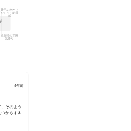
費用のわかり
やすさ・納得
感
は
撮影時の雰囲
気作り
も数日内にはお
ります。

応えできると思
4年前
顔を逃さず、ご
て、そのよう
見つからず困
こともできま
していただき
のポートレート