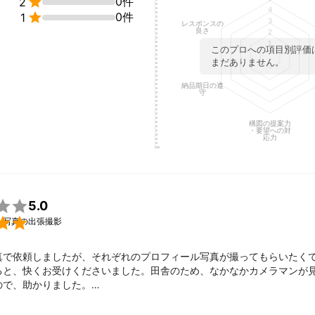

0件
2
4
での出張撮影などもお受けできますので、ご相談下さい。


0件
1
3
レスポンスの
良さ
2
される方もご心配なく。

1
このプロへの項目別評価
み立てやポージングなどのアドバイスもさせていただきます。

まだありません。
上で、不安に思っていることや分からないことがあるかと思います。

、お気軽に相談してください。

納品期日の遵
守
ラインをご希望の方は、レタッチ・修正を行って早ければ翌日、遅くと
構図の提案力
だきます。

・要望への対
応力
績
、個人ユースからビジネスユースまで多岐にわたりご依頼をいただいてお
0年と経験豊富、いろんなシーンを撮っていますので、きっとご要望にお

5.0
にお子様メインの写真や家族写真などでは、自然な表情やとびきりの笑

人写真の出張撮影
んでいただいております。

ント
真で依頼しましたが、それぞれのプロフィール写真が撮ってもらいたく
ると、快くお受けくださいました。田舎のため、なかなかカメラマンが
で、助かりました。

イメージをお伺いします。ジャンルごとにお薦めのシーンをご提案する
提案や撮影時のポーズなどわからないことばかりでしたが、楽しく撮影
当にありがとうございました。
クでクールな宣材写真、美しい風景の中での家族写真、ボケ感たっぷり