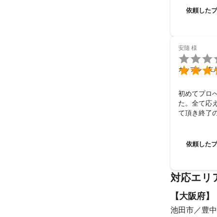
写真、お子様
依頼した
写真、作品風の
ポージングや
す。

また、ビジネ
安隨
様

す。

写真の作風、イ

カップル・友
出張撮影を中心
初めてプロ
などもござい
た。全て応
の宣材写真、ビ
て頂き終了の
　また、和傘も
この度は、
また是非お
★	経験豊富です

依頼した
撮影地につきま
どこで撮影し
りますので、き
撮影地が決ま
対応エリ
組み立てをさせ
【
大阪府
】
土日だけでなく
池田市
豊中
初めて撮影依頼