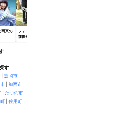
念写真の
フォトウエディング・
宣材・オーデ
ハーフバースデー・赤ち
前撮りの出張撮影
写真撮影
ゃん写真の出張撮影
す
探す
市
|
豊岡市
田市
|
加西市
市
|
たつの市
郡町
|
佐用町