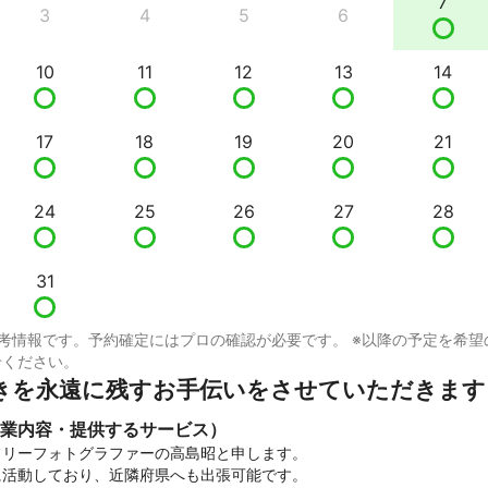
7
3
4
5
6
10
11
12
13
14
17
18
19
20
21
24
25
26
27
28
31
考情報です。予約確定にはプロの確認が必要です。 ※以降の予定を希望
せください。
きを永遠に残すお手伝いをさせていただきます
業内容・提供するサービス）
リーフォトグラファーの高島昭と申します。

活動しており、近隣府県へも出張可能です。
