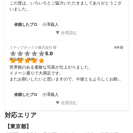
この度は、いろいろとご協力いただきましてありがとうござ
いました。
小澤義人
依頼したプロ
ステップボックス株式会社
様
4年前

5.0

商品撮影・物撮り
世界観のある素敵な写真が仕上がりました。

イメージ通りで大満足です。

またお願いしたいと思いますので、今後ともよろしくお願い
いたします！
小澤義人
依頼したプロ
対応エリア
【
東京都
】