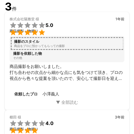
3
件
株式会社陽雅堂
様
1年前

5.0

商品撮影・物撮り
撮影のスタイル
商品をプロに預かってもらっての撮影
撮影を依頼した物
その他
商品撮影をお願いしました。

打ち合わせの次点から細かな点にも気をつけて頂き、プロの
視点から色々な提案を頂いたので、安心して撮影日を迎えま
した。商品をお預けしての撮影の為、当日の様子は分かりま
せんが、仕上がりを見て、出来栄えには納得の仕上がりでし
小澤義人
依頼したプロ
た。感性が素晴らしいです。また次回もお願いする予定で
す。
櫛田
様
3年前

4.0

商品撮影・物撮り