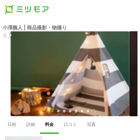
小澤義人 | 商品撮影・物撮り
●
●
●
●
●
●
●
日程
詳細
料金
口コミ
写真