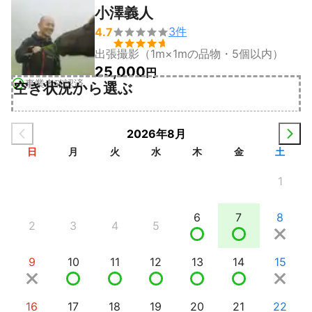
小澤義人
3
件
4.7


出張撮影（1m×1mの品物・5個以内）
25,000
円
事業者確認済
空き状況から選ぶ
2026年8月
日
月
火
水
木
金
土
1
6
7
8
2
3
4
5
9
10
11
12
13
14
15
16
17
18
19
20
21
22