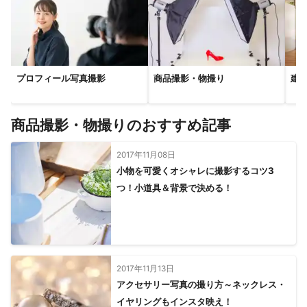
大網白里市
佐倉市
流山市
柏市
八街市
東金市
印西市
我孫子市
酒々井町
九十九里町
山武市
富里市
栄町
野田市
芝山町
横芝光町
成田市
多古町
匝瑳市
神崎町
香取市
旭市
東庄町
銚子市
プロフィール写真撮影
商品撮影・物撮り
建
【
静岡県
】
熱海市
伊東市
函南町
三島市
伊豆の国市
裾野市
清水町
小山町
御殿場市
長泉町
東伊豆町
沼津市
商品撮影・物撮りのおすすめ記事
伊豆市
河津町
富士市
西伊豆町
下田市
富士宮市
2017年11月08日
松崎町
南伊豆町
静岡市
焼津市
藤枝市
吉田町
小物を可愛くオシャレに撮影するコツ3
川根本町
島田市
牧之原市
御前崎市
菊川市
つ！小道具＆背景で決める！
掛川市
森町
袋井市
磐田市
浜松市
湖西市
【
茨城県
】
守谷市
取手市
利根町
つくばみらい市
龍ケ崎市
坂東市
河内町
常総市
五霞町
境町
牛久市
2017年11月13日
阿見町
つくば市
古河市
稲敷市
八千代町
美浦村
アクセサリー写真の撮り方～ネックレス・
土浦市
下妻市
結城市
かすみがうら市
潮来市
イヤリングもインスタ映え！