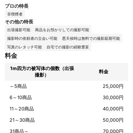
おり、なおかつイメージ写真に関しましては被写体が持つ空気感
プロの特長
を大切に撮影を進めていきます。
これまでの実績
非喫煙者
サーフィン雑誌「NALU」ヨガ雑誌「Yogini」山雑誌「ランドネ」
その他の特長
ライフスタイル誌「湘南スタイル」建築雑誌「建築ノート」犬雑
出張撮影可能
商品をお預かりしての撮影可能
誌「RETRIEVER」バイク雑誌「クラブハーレー」デザイン誌「デ
ザインの現場」ゴルフ誌「EVEN」などの表紙やグラビアページ

撮影時の依頼者の立会い可能
悪天候時は無料での撮影延期可能
CDジャケットやアパレルカタログ、広告、WEBなど

写真のレタッチ可能
自宅での撮影の経験豊富
料金
1m四方の被写体の個数（出張
料金
撮影）
～5商品
25,000円
6～10商品
30,000円
11～20商品
40,000円
21～30商品
50,000円
31商品～
70,000円