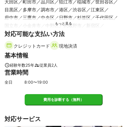
大田区
町田市
品川区
狛江市
稲城市
世田谷区
目黒区
多摩市
調布市
港区
渋谷区
江東区
府中市
三鷹市
中央区
日野市
杉並区
千代田区
国立市
小金井市
中野区
武蔵野市
新宿区
対応可能な支払い方法
国分寺市
八王子市
文京区
小平市
西東京市
台東区
豊島区
立川市
練馬区
昭島市
江戸川区
クレジットカード
現地決済
墨田区
東久留米市
荒川区
東村山市
東大和市
基本情報
板橋区
北区
福生市
武蔵村山市
清瀬市
葛飾区
足立区
瑞穂町
羽村市
あきる野市
日の出町
経験年数
25
年
従業員
2
人
営業時間
檜原村
青梅市
奥多摩町
【
千葉県
】
全日
8
:00〜
19
:00
富津市
鋸南町
君津市
館山市
木更津市
南房総市
袖ケ浦市
鴨川市
市原市
浦安市
大多喜町
市川市
費用を診断する（無料）
長柄町
長南町
勝浦市
習志野市
千葉市
睦沢町
船橋市
いすみ市
御宿町
鎌ケ谷市
松戸市
茂原市
対応サービス
四街道市
長生村
八千代市
一宮町
白子町
白井市