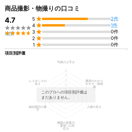
すべて見る
商品撮影・物撮りの口コミ

2件
4.7
5

1件
4


0件
3

(3件)

0件
2

0件
1
項目別評価
写真の上手さ
5
4
3
レスポンスの
費用のわかり
良さ
やすさ・納得
2
感
1
このプロへの項目別評価は
まだありません。
納品期日の遵
人柄の良さ
守
構図の提案力
・要望への対
応力