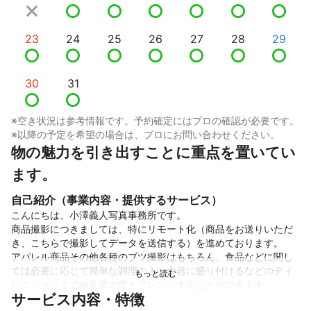
23
24
25
26
27
28
29
30
31
※空き状況は参考情報です。予約確定にはプロの確認が必要です。
※以降の予定を希望の場合は、プロにお問い合わせください。
物の魅力を引き出すことに重点を置いてい
ます。
自己紹介（事業内容・提供するサービス）
こんにちは、小澤義人写真事務所です。

商品撮影につきましては、特にリモート化（商品をお送りいただ
き、こちらで撮影してデータを送信する）を進めております。

アパレル商品その他各種のブツ撮影はもちろん、食品などに関し
ては必要に応じて簡単な調理の上、食器に盛り付けるなどのディ
レクションまで編集者の妻とアレンジすることができます。

サービス内容・特徴
各商品に最適なライティングと質感を出すことを最も得意として