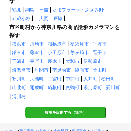
す
|
鶴見
|
綱島・日吉
|
たまプラーザ・あざみ野
|
武蔵小杉
|
上大岡・戸塚
|
市区町村から神奈川県の商品撮影カメラマンを
探す
|
横浜市
|
川崎市
|
相模原市
|
横須賀市
|
平塚市
|
鎌倉市
|
藤沢市
|
小田原市
|
茅ヶ崎市
|
逗子市
|
三浦市
|
秦野市
|
厚木市
|
大和市
|
伊勢原市
|
海老名市
|
座間市
|
南足柄市
|
綾瀬市
|
葉山町
|
寒川町
|
大磯町
|
二宮町
|
中井町
|
大井町
|
松田町
|
山北町
|
開成町
|
箱根町
|
真鶴町
|
湯河原町
|
愛川町
|
清川村
|
費用を診断する（無料）
トップ
»
商品撮影・物撮り
»
神奈川県
»
横須賀市
»
小澤義人
»