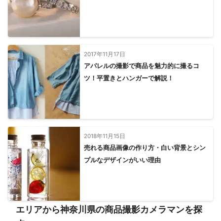
行方市
筑西市
神栖市
石岡市
鹿嶋市
小美玉市
桜川市
鉾田市
笠間市
茨城町
大洗町
水戸市
城里町
ひたちなか市
那珂市
東海村
常陸大宮市
日立市
常陸太田市
大子町
高萩市
北茨城市
2017年11月17日
【
神奈川県
】
アパレルの撮影で商品を魅力的に撮るコ
葉山町
逗子市
横須賀市
三浦市
鎌倉市
藤沢市
ツ！平置きとハンガーで解説！
茅ヶ崎市
横浜市
寒川町
綾瀬市
海老名市
大和市
大磯町
平塚市
座間市
二宮町
伊勢原市
川崎市
厚木市
中井町
秦野市
大井町
小田原市
愛川町
清川村
真鶴町
開成町
松田町
相模原市
湯河原町
2018年11月15日
南足柄市
箱根町
山北町
売れる商品画像の作り方・白い背景とシン
プルなデザインがいい理由
エリアから神奈川県の商品撮影カメラマンを探