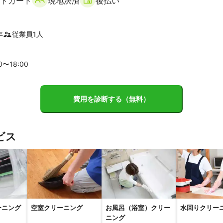
トカード
現地決済
後払い
年
従業員
1
人
00〜
18
:00
費用を診断する（無料）
ビス
ーニング
空室クリーニング
お風呂（浴室）クリー
水回りクリー
ニング