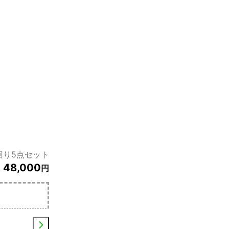
回り5点セット
48,000
円