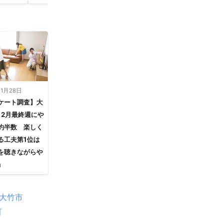
11月28日
ケート調査】大
12月最終週にや
約半数 楽しく
る工夫第1位は
を聴きながらや
」
大竹市
町