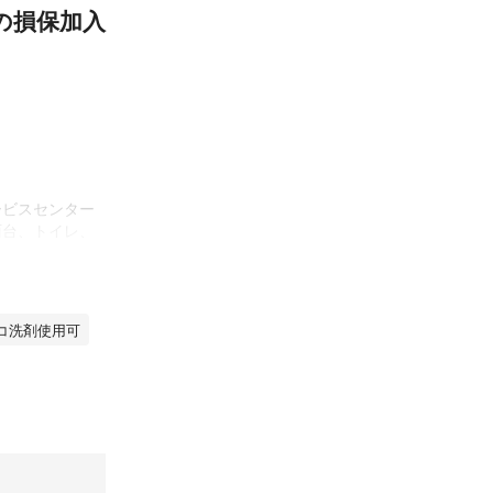
の損保加入
ービスセンター
面台、トイレ、
す。

コ洗剤使用可
！綺麗な空気で