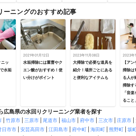
リーニングのおすすめ記事
日
2021年01月12日
2023年11月08日
2023年
クニッ
水垢掃除には重曹やク
大掃除で必要な道具を
【アン
剤で水垢
エン酸がおすすめ！使
紹介！場所ごとにある
掃除は
い分けがポイント
と便利なアイテムも
る人が
掃除す
「音楽
ること
ら広島県の水回りクリーニング業者を探す
市
|
竹原市
|
三原市
|
尾道市
|
福山市
|
府中市
|
三次市
|
庄原市
|
廿日市市
|
安芸高田市
|
江田島市
|
府中町
|
海田町
|
熊野町
|
坂