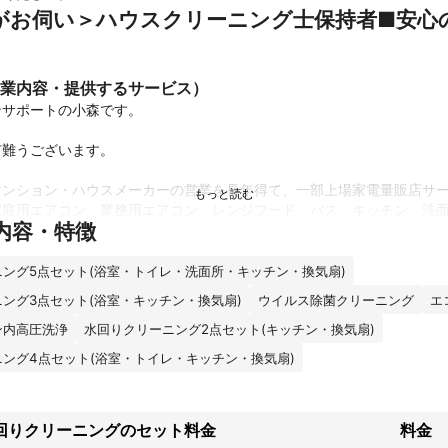
がお伺い＞ハウスクリーニング士保持者■安心
業内容・提供するサービス）
サポートの小森です。

難うございます。

マンション・ハウスメーカーの営業を長年得て、一部上場家電量販店サ
家庭用エアコン、業務用エアコン、レンジフード、バス、キッチン、洗
内容・特徴
ニークリーニング、空室ハウスクリーニング、鍵の交換の作業を致しま
リーニング協会認定資格「ハウスクリーニング士」

ング5点セット(浴室・トイレ・洗面所・キッチン・換気扇)
ング3点セット(浴室・キッチン・換気扇)
ウイルス除菌クリーニング
エ
績
ン内高圧洗浄
水回りクリーニング2点セット(キッチン・換気扇)
家電量販店サービスセンターで依頼を受け施工実績あります。
ント
ング4点セット(浴室・トイレ・キッチン・換気扇)
を除去して冷暖房能力改善！２・３年に１度がクリーニングの目安です
いいですよ♪　　

回りクリーニングのセット料金
料金