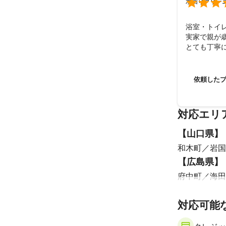

水回りクリー
浴室・トイ
実家で親が
とても丁寧
ました。感
依頼した
対応エリ
【
山口県
】
和木町
岩国
【
広島県
】
府中町
海田
対応可能