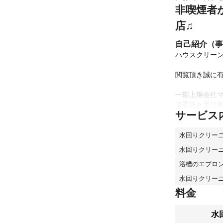
非喫煙者
店♫
自己紹介（事
ハウスクリーン
閲覧頂き誠に有
一部上場会社
で委託を受け
サービス
窓、床、バルコ
■日本ハウスク
 ■ハウスクリーニングアドバイザー

水回りクリーニ
 ■錠前技工士 
水回りクリーニ
これまでの実
浴槽のエプロ
某、1部上場
アピールポイ
水回りクリーニ
室内機の汚れ
料金
過ごすと気持ち
水