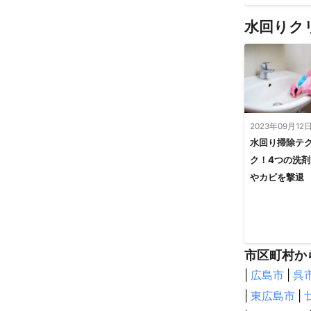
水回りク
2023年09月12
水回り掃除テ
ク！4つの洗
やカビを撃退
市区町村か
|
広島市
|
呉
|
東広島市
|