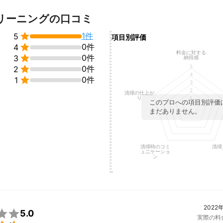
リーニングの口コミ

1件
5
項目別評価

0件
4
料金に対する

0件
3
納得感
5

0件
2
4

0件
1
3
2
清掃の仕上が
り
1
このプロへの項目別評価
まだありません。
清掃時のコミ
清掃
ュニケーショ
ン
2022

5.0
実際の料