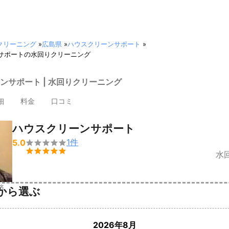
クリーニング
»
広島県
»
ハウスクリーンサポート
»
サポートの水回りクリーニング
ンサポート | 水回りクリーニング
細
料金
口コミ
ハウスクリーンサポート
1
件
5.0


水
済
から選ぶ
2026年8月