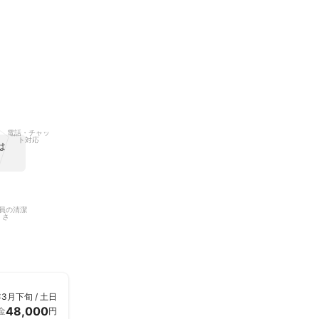
電話・チャッ
ト対応
は
員の清潔
さ
年3月下旬 / 土日
48,000
金
円