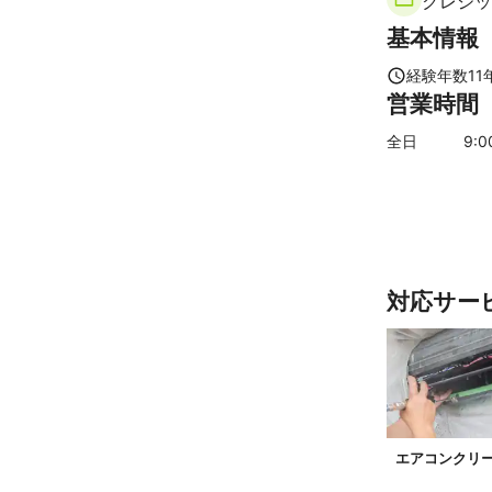
クレジッ
基本情報
経験年数
11
営業時間
全日
9
:
対応サー
エアコンクリ