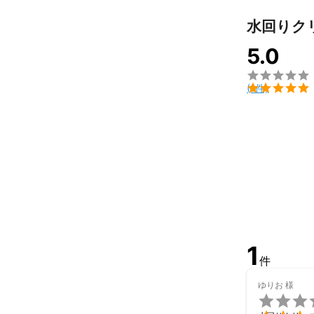
水回りク
5.0


(1件)
1
件
ゆりお
様
