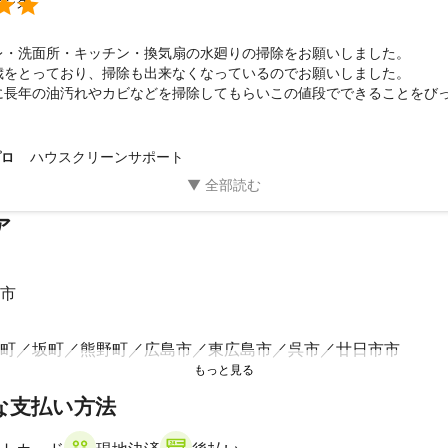

ニング
レ・洗面所・キッチン・換気扇の水廻りの掃除をお願いしました。

歳をとっており、掃除も出来なくなっているのでお願いしました。

に長年の油汚れやカビなどを掃除してもらいこの値段でできることをび
謝してます。
ハウスクリーンサポート
プロ
ア
市
町
坂町
熊野町
広島市
東広島市
呉市
廿日市市
な支払い方法