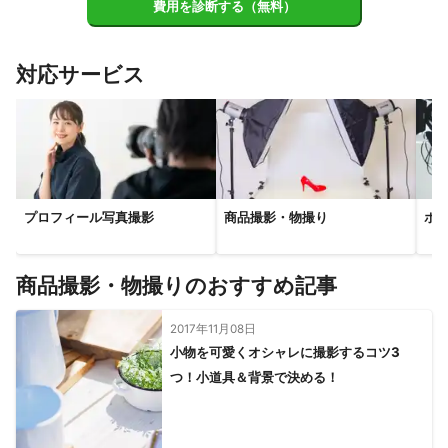
費用を診断する（無料）
八潮市
三郷市
草加市
川口市
蕨市
戸田市
和光市
吉川市
越谷市
朝霞市
新座市
志木市
対応サービス
松伏町
さいたま市
富士見市
三芳町
春日部市
ふじみ野市
所沢市
上尾市
蓮田市
杉戸町
宮代町
伊奈町
白岡市
川越市
狭山市
桶川市
幸手市
入間市
川島町
北本市
久喜市
鶴ヶ島市
坂戸市
日高市
吉見町
鴻巣市
プロフィール写真撮影
商品撮影・物撮り
ホ
【
茨城県
】
守谷市
取手市
利根町
つくばみらい市
坂東市
常総市
龍ケ崎市
境町
五霞町
牛久市
河内町
商品撮影・物撮りのおすすめ記事
つくば市
阿見町
【
神奈川県
】
2017年11月08日
小物を可愛くオシャレに撮影するコツ3
川崎市
横浜市
大和市
座間市
綾瀬市
海老名市
つ！小道具＆背景で決める！
鎌倉市