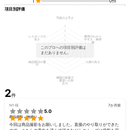

0件
1
項目別評価
写真の上手さ
5
4
3
レスポンスの
費用のわかり
良さ
やすさ・納得
2
感
1
このプロへの項目別評価は
まだありません。
納品期日の遵
人柄の良さ
守
構図の提案力
・要望への対
応力
2
件
NY
様
7か月前

5.0

商品撮影・物撮り
今回は商品撮影をお願いしました。直接のやり取りができた