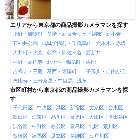
エリアから東京都の商品撮影カメラマンを探す
|
上野・御徒町
|
多摩・新百合ヶ丘・調布
|
新小岩
|
石神井公園
|
成城学園前・千歳烏山
|
六本木・赤坂
|
大井町・大森
|
荻窪・阿佐ヶ谷
|
西新井
|
中野・高円寺
|
北千住
|
錦糸町・両国
|
吉祥寺・三鷹
|
葛西・東陽町
|
二子玉川・自由が丘
|
恵比寿・三軒茶屋・中目黒
|
浅草
|
市区町村から東京都の商品撮影カメラマンを探
す
|
千代田区
|
中央区
|
港区
|
新宿区
|
文京区
|
台東区
|
墨田区
|
江東区
|
品川区
|
目黒区
|
大田区
|
世田谷区
|
渋谷区
|
中野区
|
杉並区
|
豊島区
|
北区
|
荒川区
|
板橋区
|
練馬区
|
足立区
|
葛飾区
|
江戸川区