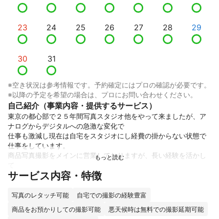
23
24
25
26
27
28
29
30
31
※空き状況は参考情報です。予約確定にはプロの確認が必要です。
※以降の予定を希望の場合は、プロにお問い合わせください。
自己紹介（事業内容・提供するサービス）
東京の都心部で２５年間写真スタジオ他をやって来ましたが、ア
ナログからデジタルへの急激な変化で

仕事も激減し現在は自宅をスタジオにし経費の掛からない状態で
仕事をしています。

商品写真撮影をメインに営業しておりますが、長い経験を活かし
て

サービス内容・特徴
お客様各位のご要望に対しても柔軟に対応出来ると思います。

現在は自宅をスタジオにして営業していますので

低コストでの撮影が可能になりました。

写真のレタッチ可能
自宅での撮影の経験豊富
広くは有りませんが必要な設備と技術は備わっています。

商品をお預かりしての撮影可能
悪天候時は無料での撮影延期可能
光り物の撮影、多数物等の撮影にもお客様の意を汲んで取り組み